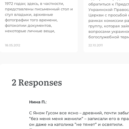
1972 годах; здесь, в частности,
обратиться к Предс
представлены письменный стол и
Украинской Правос
стул владыки, архивные
Церкви с просьбой 
фотографии того времени,
рамках комиссии р
фотокопии документов,
группу, которая зай
некоторые личные вещи,
вопросами украино
богослужебной тер
18.05.2012
22.10.2011
2 Responses
Нина П.
:
С Яном Гусом все ясно – древний, почти забы
”без меня меня женили” – записали его в пра
он даже на католика ”не тянет” и освятили.