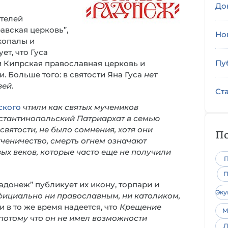
До
ателей
авская церковь”,
Но
скопалы и
ет, что Гуса
Пу
 и Кипрская православная церковь и
 Больше того: в святости Яна Гуса
нет
вей
.
Ст
ского
чтили как святых мучеников
Константинопольский Патриархат в семью
святости, не было сомнения, хотя они
По
ченичество, смерть огнем означают
вых веков, которые часто еще не получили
П
П
адонеж” публикует их икону, торпари и
Эк
официально ни православным, ни католиком,
и в то же время надеется, что
Крещение
М
 потому что он не имел возможности
Л