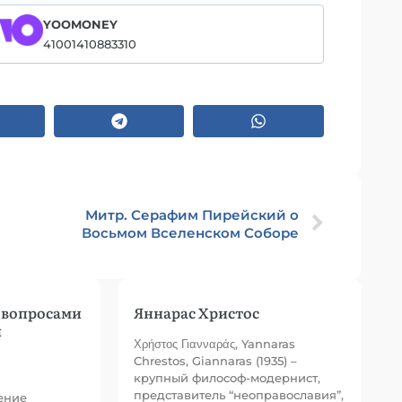
YOOMONEY
41001410883310
Митр. Серафим Пирейский о
Восьмом Вселенском Соборе
 вопросами
Яннарас Христос
й
Χρήστος Γιανναράς, Yannaras
Chrestos, Giannaras (1935) –
крупный философ-модернист,
представитель “неоправославия”,
ение