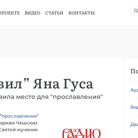
ПРОЕКТЕ
ВИДЕО
СТАТЬИ
КОНТАКТЫ
По
ил” Яна Гуса
Ау
вила место для "прославления"
Ви
“
прославления
”
 церкви Чешских
Дв
“Святой мученик