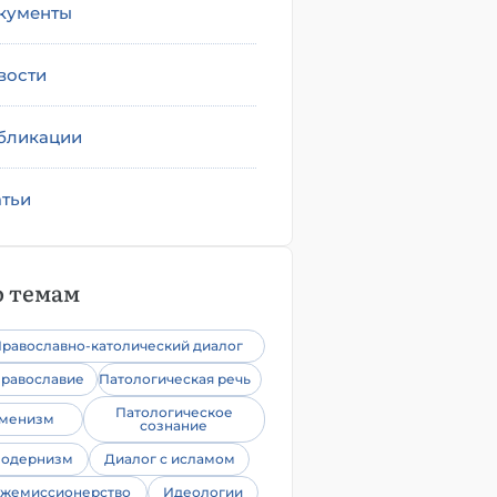
кументы
вости
бликации
атьи
 темам
равославно-католический диалог
равославие
Патологическая речь
Патологическое
уменизм
сознание
одернизм
Диалог с исламом
жемиссионерство
Идеологии