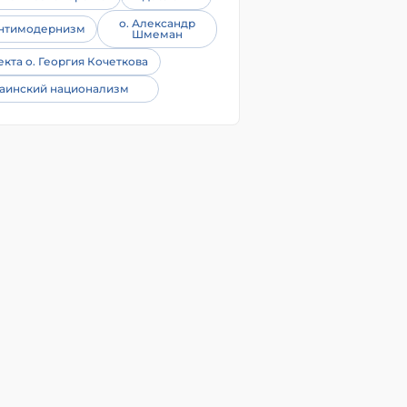
о. Александр
нтимодернизм
Шмеман
екта о. Георгия Кочеткова
аинский национализм