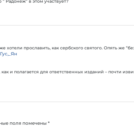
 ” Радонеж” в этом участвует?
же хотели прославить, как сербского святого. Опять же “б
:Гус,_Ян
, как и полагается для ответственных изданий – почти из
ные поля помечены
*