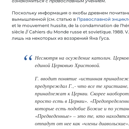
ознакомиться с православным учением
.
Поскольку информация о якобы древнем почитани
вымышленной (см. статью в
Православной энцикл
et le mouvement hussite, de la condamnation de l’héré
siècle // Cahiers du Monde russe et sovietique. 1988. 
лишь на некоторых из воззрений Яна Гуса.
Несмотря на осуждение католич. Церковь
единой Церковью Христовой.
Г. вводит понятие «истинная принадлежн
предупреждал Г.,- что все те христиане
принадлежат к Церкви. Скорее наоборот
просто есть в Церкви». «Предопределен
которые есть подобие Божие и по устано
«Предведенные» – это те, кто находятся
отпадут от нее как «члены диавольские»