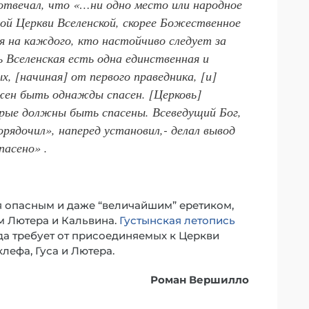
отвечал, что «…ни одно место или народное
той Церкви Вселенской, скорее Божественное
я на каждого, кто настойчиво следует за
ь Вселенская есть одна единственная и
, [начиная] от первого праведника, [и]
жен быть однажды спасен. [Церковь]
орые должны быть спасены. Всеведущий Бог,
орядочил», наперед установил,- делал вывод
пасено» .
я опасным и даже “величайшим” еретиком,
м Лютера и Кальвина.
Густынская летопись
ода требует от присоединяемых к Церкви
лефа, Гуса и Лютера.
Роман Вершилло