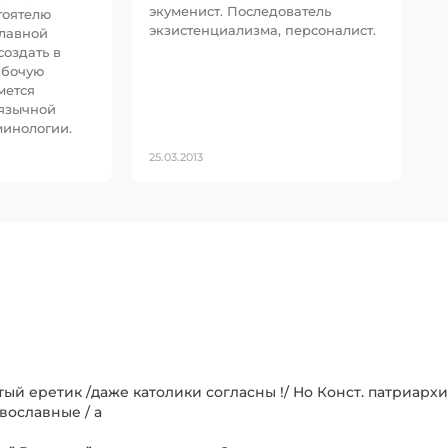
экуменист. Последователь
тоятелю
экзистенциализма, персоналист.
лавной
создать в
абочую
мется
язычной
минологии.
25.03.2013
тый еретик /даже католики согласны !/ Но Конст. патриарх
вославные / а