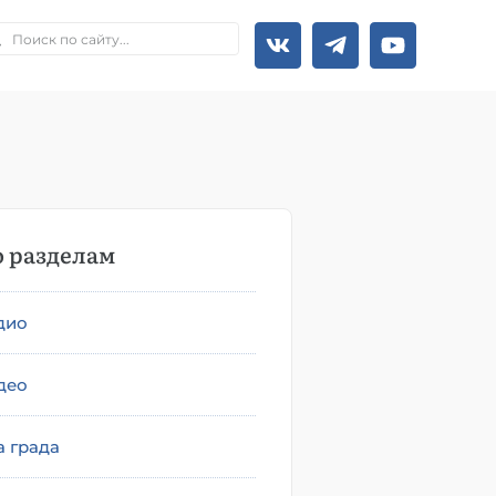
 разделам
дио
део
а града