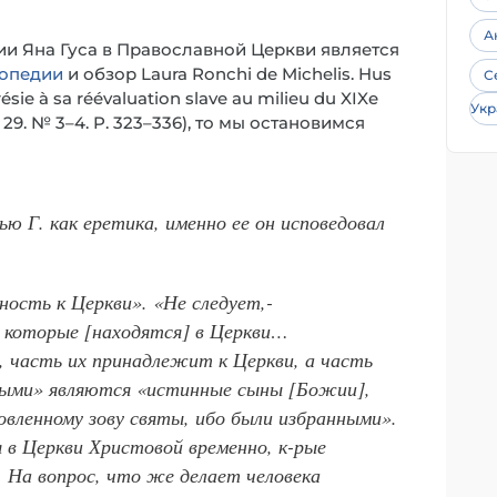
А
и Яна Гуса в Православной Церкви является
опедии
и обзор Laura Ronchi de Michelis. Hus
С
sie à sa réévaluation slave au milieu du XIXe
Укр
V. 29. № 3–4. P. 323–336), то мы остановимся
ю Г. как еретика, именно ее он исповедовал
ость к Церкви». «Не следует,-
, которые [находятся] в Церкви…
, часть их принадлежит к Церкви, а часть
ными» являются «истинные сыны [Божии],
вленному зову святы, ибо были избранными».
 в Церкви Христовой временно, к-рые
. На вопрос, что же делает человека