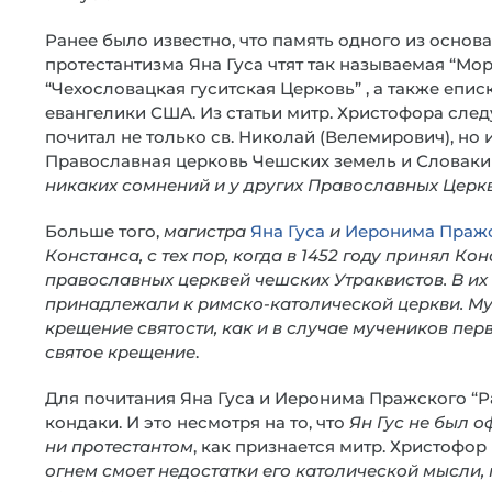
Ранее было известно, что память одного из основ
протестантизма Яна Гуса чтят так называемая “Мор
“Чехословацкая гуситская Церковь” , а также епи
евангелики США. Из статьи митр. Христофора следу
почитал не только св. Николай (Велемирович), но
Православная церковь Чешских земель и Словакии.
никаких сомнений и у других Православных Церк
Больше того,
магистра
Яна Гуса
и
Иеронима Праж
Констанса, с тех пор, когда в 1452 году принял 
православных церквей чешских Утраквистов. В их 
принадлежали к римско-католической церкви. Му
крещение святости, как и в случае мучеников пер
святое крещение
.
Для почитания Яна Гуса и Иеронима Пражского “Р
кондаки. И это несмотря на то, что
Ян Гус не был 
ни протестантом
, как признается митр. Христофор 
огнем смоет недостатки его католической мысли,