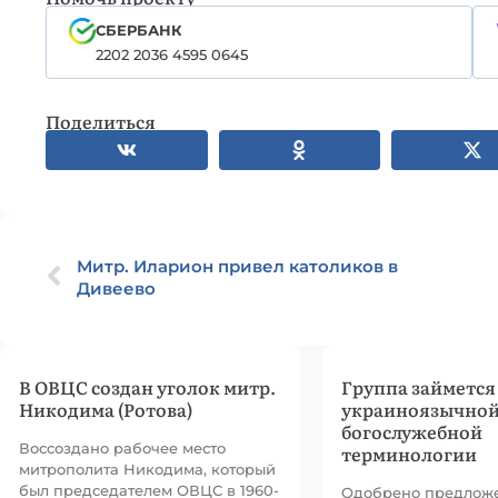
СБЕРБАНК
2202 2036 4595 0645
Поделиться
Митр. Иларион привел католиков в
Дивеево
В ОВЦС создан уголок митр.
Группа займется
Никодима (Ротова)
украиноязычно
богослужебной
Воссоздано рабочее место
терминологии
митрополита Никодима, который
был председателем ОВЦС в 1960-
Одобрено предлож