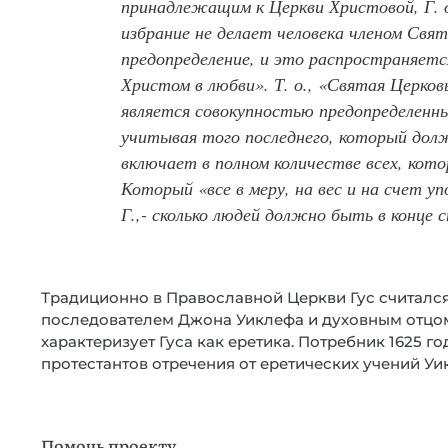
принадлежащим к Церкви Христовой, Г. 
избрание не делает человека членом Свя
предопределение, и это распространяетс
Христом в любви». Т. о., «Святая Церков
является совокупностью предопределенных
учитывая того последнего, который дол
включает в полном количестве всех, кот
Который «все в меру, на вес и на счет уп
Г.,- сколько людей должно быть в конце с
Традиционно в Православной Церкви Гус считалс
последователем Джона Уиклефа и духовным отцо
характеризует Гуса как еретика. Потребник 1625 г
протестантов отречения от еретических учений Уик
Помочь проекту