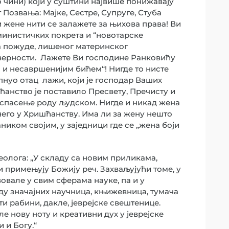
о чини) који у суштини највише понижавају
Позвања: Мајке, Сестре, Супруге, Стуба
 жене нити се залажете за њихова права! Ви
феминистичких покрета и “новотарске
а пожуде, лишеног материнског
верности. Лажете Ви господине Ранковићу
 и несавршенијим бићем“! Нигде то нисте
пнуо отац лажи, који је господар Ваших
ћанство је поставило Пресвету, Пречисту и
 спасење роду људском. Нигде и никад жена
него у Хришћанству. Има ли за жену нешто
ником својим, у заједници где се „жена боји
еолога: „У складу са новим приликама,
и примењују Божију реч. Захваљујући томе, у
зовале у свим сферама науке, па и у
аду значајних научница, књижевница, тумача
и рабини, дакле, јеврејске свештенице.
е нову ноту и креативни дух у јеврејске
 и Богу.“