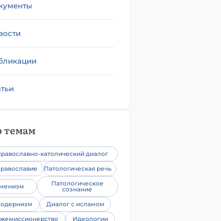
кументы
вости
бликации
атьи
 темам
равославно-католический диалог
равославие
Патологическая речь
Патологическое
уменизм
сознание
одернизм
Диалог с исламом
жемиссионерство
Идеологии