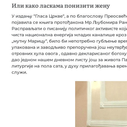
Или како ласкама понизити жену
У издању “Гласа Цркве“, а по благослову Преосвећ
појавила се књига протођакона Мр Љубомира Ранк
Расправљати о писанију политичког активисте који
чиста национална енергија младих каналише кроз 
„мутну Марицу“, било би непотребно губљење врем
упакована и заводљиво препоручена још неутврђен
отровних хула овога , одавно декларисаног богоху
дао једном нашем дневном листу још за живота П
литургије на пола сата, у духу прилагођавања вр
служи.