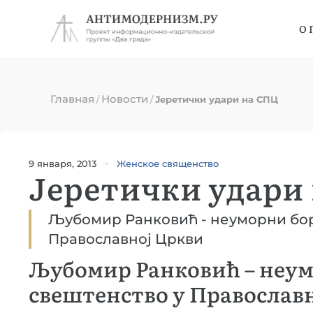
О 
Главная
Новости
/
/
Јеретички удари на СПЦ
9 января, 2013
Женское священство
Јеретички удари
Љубомир Ранковић - неуморни бор
Православноj Цркви
Љубомир Ранковић – неум
свештенство у Православ