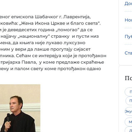
До
еног епископа Шабачког г. Лаврентија,
Но
овића: „Жена Икона Цркве и благо света“.
 је деведесетих година „помогао“ да се
најјачу „националну“ странку и пусти низ
Пу
ена, да књига није лукаво луксузно
им у вери да лакше прогутају сијасет
Ст
лника. Сећам се интервјуа који је протођакон
атријарха Павла, у коме предлаже скраћење
емену и палом свету коме протођакон одано
По
П
П
Эк
М
Л