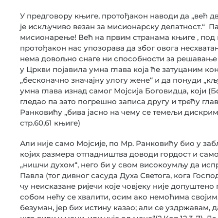
У предговору књиге, протођакон наводи да „већ дв
је искључиво везан за мисионарску делатност.“ Па
мисионарење! Већ на првим странама књиге , под
протођакон нас упозорава да због овога несхвата
нема довољно снаге ни способности за решавање 
у Цркви појавила умна глава која ће затуцаним к
„бесконачно значајну улогу жене“ и да понуди „к
умна глава изнад самог Мојсија Боговидца, који (
гледао па зато погрешно записа другу и трећу гл
Ранковићу „бива јасно на чему се темељи дискрим
стр.60,61 књиге)
Али није само Мојсије, по Мр. Ранковићу био у з
којих размера отпадништва доводи гордост и самољ
„нишчи духом“, него би у свом високоумљу да исп
Павла (тог дивног сасуда Духа Светога, кога Господ
чу неисказане ријечи које човјеку није допуштено 
собом нећу се хвалити, осим ако немоћима својим. 
безуман, јер бих истину казао; али се уздржавам, 