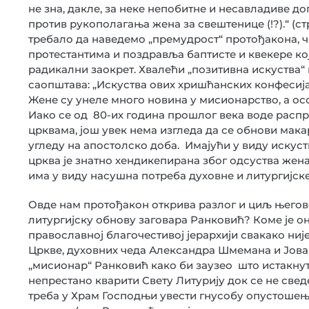
не зна, дакле, за неке непобитне и несавладиве д
против рукополагања жена за свештенице (!?).“ (с
требало да наведемо „премудрост“ протођакона, ч
протестантима и поздравља баптисте и квекере кој
радикални заокрет. Хвалећи „позитивна искуства“
саопштава: „Искуства ових хришћанских конфесиј
Жене су унеле много новина у мисионарство, а ос
Иако се од 80-их година прошлог века воде рас
црквама, још увек нема изглeда да се обнови мак
угледу на апостолско доба. Имајући у виду искус
црква је знатно хендикепирана због одсуства жена 
има у виду насушна потреба духовне и литургијске 
Овде нам протођакон открива разлог и циљ његов
литургијску обнову заговара Ранковић? Коме је 
православној благочестивој јерархији свакако ниј
Цркве, духовних чеда Александра Шмемана и Јована
„мисионар“ Ранковић како би заузео што истакну
непрестано кварити Свету Литурију док се не све
треба у Храм Господњи увести гнусобу опустоше