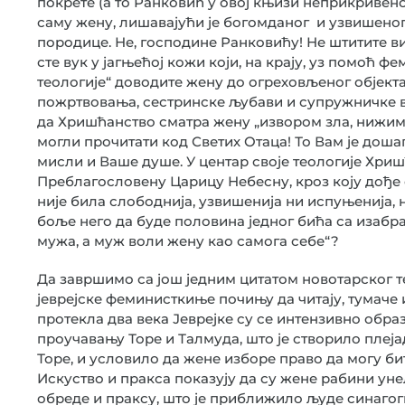
покрете (а то Ранковић у овој књизи неприкривен
саму жену, лишавајући је богомданог и узвишеног 
породице. Не, господине Ранковићу! Не штитите ви
сте вук у јагњећој кожи који, на крају, уз помоћ 
теологије“ доводите жену до огреховљеног објект
пожртвовања, сестринске љубави и супружничке 
да Хришћанство сматра жену „извором зла, нижим
могли прочитати код Светих Отаца! То Вам је доша
мисли и Ваше душе. У центар своје теологије Хриш
Преблагословену Царицу Небесну, кроз коју дође
није била слободнија, узвишенија ни испуњенија, 
боље него да буде половина једног бића са изабра
мужа, а муж воли жену као самога себе“?
Да завршимо са још једним цитатом новотарског т
јеврејске феминисткиње почињу да читају, тумаче 
протекла два века Јеврејке су се интензивно обра
проучавању Торе и Талмуда, што је створило плеј
Торе, и условило да жене изборе право да могу бит
Искуство и пракса показују да су жене рабини унел
обреде и праксу, што је приближило људе синагоги