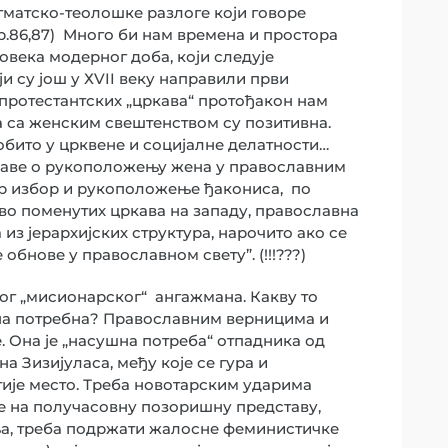
огматско-теолошке разлоге који говоре
тр.86,87) Много би нам времена и простора
овека модерног доба, који следује
и су још у ХVII веку направили први
 протестантских „цркава“ протођакон нам
а са женским свештенством су позитивна.
обито у црквене и социјалне делатности…
праве о рукоположењу жена у православним
ар избор и рукоположење ђакониса, по
тво поменутих цркава на западу, православна
из јерархијских структура, нарочито ако се
обнове у православном свету”. (!!!???)
ог „мисионарског“ ангажмана. Какву то
она потребна? Православним верницима и
е. Она је „насушна потреба“ отпадника од
 Зизијуласа, међу које се гура и
тије место. Треба новотарским ударима
де на получасовну позоришну представу,
ња, треба подржати жалосне феминистичке