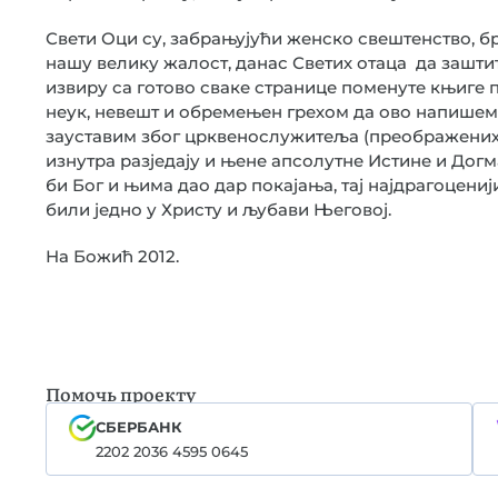
Свети Оци су, забрањујући женско свештенство, б
нашу велику жалост, данас Светих отаца да зашти
извиру са готово сваке странице поменуте књиге п
неук, невешт и обремењен грехом да ово напишем.
зауставим због црквенослужитеља (преображених 
изнутра разједају и њене апсолутне Истине и Догм
би Бог и њима дао дар покајања, тај најдрагоцениј
били једно у Христу и љубави Његовој.
На Божић 2012.
Помочь проекту
СБЕРБАНК
2202 2036 4595 0645