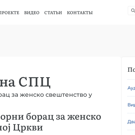
ПРОЕКТЕ
ВИДЕО
СТАТЬИ
КОНТАКТЫ
По
 на СПЦ
Ау
ац за женско свештенство у
Ви
орни борац за женско
Дв
ноj Цркви