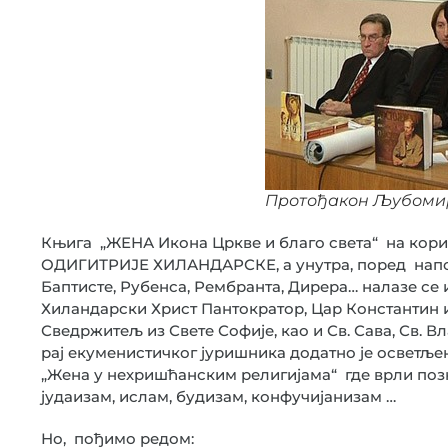
Протођакон Љубомир
Књига „ЖЕНА Икона Цркве и благо света“ на ко
ОДИГИТРИЈЕ ХИЛАНДАРСКЕ, а унутра, поред напол
Баптисте, Рубенса, Рембранта, Дирера… налазе се
Хиландарски Христ Пантократор, Цар Константин и
Сведржитељ из Свете Софије, као и Св. Сава, Св. В
рај екуменистичког јуришника додатно је осветљ
„Жена у нехришћанским религијама“ где врли по
јудаизам, ислам, будизам, конфучијанизам …
Но, пођимо редом: