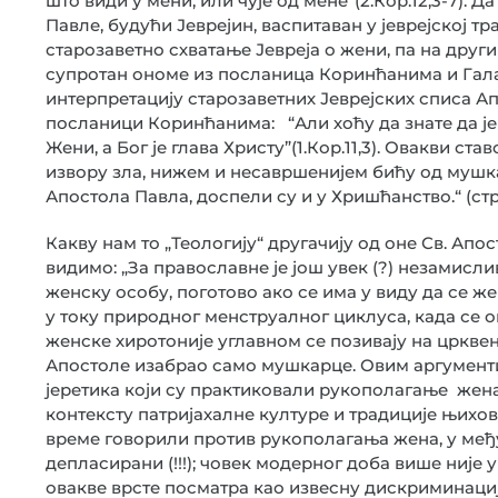
што види у мени, или чује од мене“(2.Кор.12,3-7).
Павле, будући Јеврејин, васпитаван у јеврејској тр
старозаветно схватање Јевреја о жени, па на друг
супротан ономе из посланица Коринћанима и Гал
интерпретацију старозаветних Јеврејских списа А
посланици Коринћанима: “Али хоћу да знате да је 
Жени, а Бог је глава Христу”(1.Кор.11,3). Овакви ст
извору зла, нижем и несавршенијем бићу од мушк
Апостола Павла, доспели су и у Хришћанство.“ (стр.
Какву нам то „Теологију“ другачију од оне Св. Ап
видимо: „За православне је још увек (?) незамисли
женску особу, поготово ако се има у виду да се 
у току природног менструалног циклуса, када се о
женске хиротоније углавном се позивају на црквене
Апостоле изабрао само мушкарце. Овим аргумент
јеретика који су практиковали рукополагање жена. 
контексту патријахалне културе и традиције њихов
време говорили против рукополагања жена, у међ
депласирани (!!!); човек модерног доба више није у
овакве врсте посматра као извесну дискриминациј