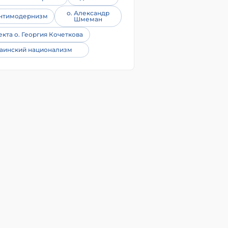
о. Александр
нтимодернизм
Шмеман
екта о. Георгия Кочеткова
аинский национализм