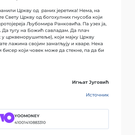
ранили Цркву од раних јеретика! Нема, на
те Свету Цркву од богохулних гнусоба који
ротојереја Љубомира Ранковића. Па узех ја,
 Да тугу на Божић савладам. Да плач
у црквенорушитеље), који мајку Цркву
ате лажима својим замагљују и кваре. Нека
и бисер који човек може да стекне, па да би
Игњат Југовић
Источник
YOOMONEY
41001410883310