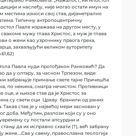
 Да цитирамо Ранковића: „Нажалост, ни Апостол
адицији и наслеђу, није могао остати имун на
им местима износи свој став, дијаметрално
атима. Типичну антропоцентричну
постол Павле изражава на другом месту, у
свакоме мужу глава Христос, а муж је глава
авови о жени као узрочнику првога греха,
арца, захваљујући великом ауторитету
61,62)
остола Павла нуди протођакон Ранковић? Да
во да у олтару, за часном Трпезом, виде
жени забрањује примање свете тајне Причешћа
на, по некима, сматра нечистом. Противници
 оце, и њихов став да је Христос за
има су свети оци Цркву бранили од раних
Такав став је у највећој мери заснован у
ог доба. Међутим, разлози који су у оно
увремену су постали апсурдни и
 стању да их исправно схвати (?), већ забрану
у жене….Све у свему, православна теологија