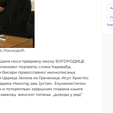
А
С
Укр
 Ранковић.
рицама носи предивну икону БОГОРОДИЦЕ
еновог портрета, слика Каравађа,
 и бисери православног иконописања:
 Царица Јелена из Грачанице, Исус Христос
ладика Николај, ава Јустин. Екуменистички
ен и поткрепљен завршним главама књиге
знавалац женског питања „доводи у ред“