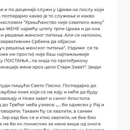
е и по деценије служи у Цркви на послу који
 погледајмо какво је то служење и какво
 насловом “Хришћанство није схватило жену”
ња ЖЕНЕ највећу штету трпи Црква и да она
и решење женског питања. Али се напокон,
онзервативним Србима да објасни
ључ решења женског питања“. Уздиже се та
Боже ме прости) није баш најпажљивије
аву ПОСТАЊА , па онда по протођакону
инација жене кроз цели Стари Завет“. (види
аблуди пишући Свето Писмо. Погледајмо до
убље оних који се не кају и неће да буду
рављају и Нови завет и самог Апостола
 до Трећег неба узнесе: „… би однесен у Рај и
говорити. Таквим ћу се хвалити, а самим
Јер кад бих се и хтио хвалити, не бих био
да не би ко помислио за мене више од онога