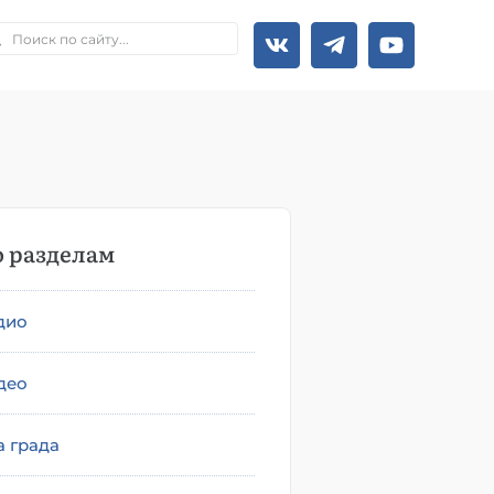
 разделам
дио
део
а града