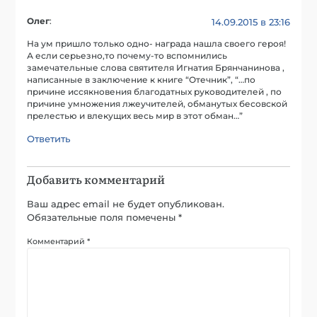
Олег
:
14.09.2015 в 23:16
На ум пришло только одно- награда нашла своего героя!
А если серьезно,то почему-то вспомнились
замечательные слова святителя Игнатия Брянчанинова ,
написанные в заключение к книге “Отечник”, “…по
причине иссякновения благодатных руководителей , по
причине умножения лжеучителей, обманутых бесовской
прелестью и влекущих весь мир в этот обман…”
Ответить
Добавить комментарий
Ваш адрес email не будет опубликован.
Обязательные поля помечены
*
Комментарий
*