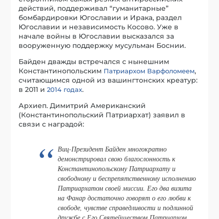
действий, поддерживал “гуманитарные”
бомбардировки Югославии и Ирака, раздел
Югославии и независимость Косово. Уже в
начале войны в Югославии высказался за
вооруженную поддержку мусульман Боснии.
Байден дважды встречался с нынешним
Константинопольским
,
Патриархом Варфоломеем
считающимся одной из вашингтонских креатур:
в 2011 и
.
2014 годах
Архиеп. Димитрий Американский
(Константинопольский Патриархат) заявил в
связи с наградой:
Виц-Президент Байден многократно
демонстрировал свою благослонность к
Константинопольскому Патриархату и
свободному и беспрепятственному исполнению
Патриархатом своей миссии. Его два визита
на Фанар достаточно говорят о его любви к
свободе, чувстве справедливости и подлинной
дружбе с Его Святейшеством Патриархом