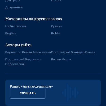
Два града
Статьи
Документы
Материалы на других языках
На български
Српски
English
Polski
Авторы сайта
Вершилло Роман Алексеевич
Протоиерей Божидар Главев
Протоиерей Владимир
Рысин Игорь
Переслегин
Радио «Антимодернизм»
СЛУШАТЬ