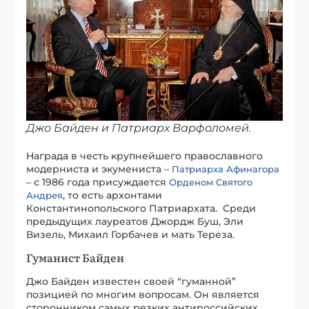
Джо Байден и Патриарх Варфоломей.
Награда в честь крупнейшего православного
модерниста и экумениста –
Патриарха Афинагора
– с 1986 года присуждается
Орденом Святого
, то есть архонтами
Андрея
Константинопольского Патриархата. Среди
предыдущих лауреатов Джордж Буш, Эли
Визель, Михаил Горбачев и мать Тереза.
Гуманист Байден
Джо Байден известен своей “гуманной”
позицией по многим вопросам. Он является
сторонником самых резких антироссийских