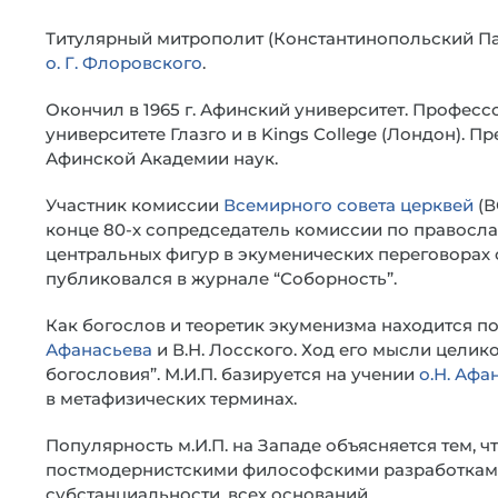
Титулярный митрополит (Константинопольский Па
о. Г. Флоровского
.
Окончил в 1965 г. Афинский университет. Професс
университете Глазго и в Kings College (Лондон). П
Афинской Академии наук.
Участник комиссии
Всемирного совета церквей
(В
конце 80-х сопредседатель комиссии по правосла
центральных фигур в экуменических переговорах
публиковался в журнале “Соборность”.
Как богослов и теоретик экуменизма находится 
Афанасьева
и В.Н. Лосского. Ход его мысли целик
богословия”. М.И.П. базируется на учении
о.Н. Афа
в метафизических терминах.
Популярность м.И.П. на Западе объясняется тем, 
постмодернистскими философскими разработками.
субстанциальности, всех оснований.