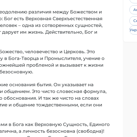
А
 преодолению различия между Божеством и
: Бог есть Верховная Сверхъестественная
С
еловек – одна из сотворенных сущностей,
Укр
дарует им жизнь. Действительно, Бог и
 Божество, человечество и Церковь. Это
у в Бога-Творца и Промыслителя, учение о
 сложнейшей проблемой и вызывает к жизни
 безосновную.
якие основания бытия. Он указывает на
 и общением
. Это чисто словесная формула,
 обоснования. И так же чисто на словах
бытие и общение тождественными, если они
ами в Бога как Верховную Сущность, Единого
лична, а личность безосновна (свободна)!