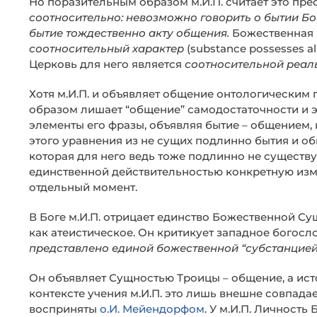
Но поразительным образом м.И.П. считает это пр
соотносительно: невозможно говорить о бытии Бо
бытие тождественно акту общения.
Божественная
соотносительный характер
(substance possesses alm
Церковь для него является
соотносительной реал
Хотя м.И.П. и объявляет общение онтологическим
образом лишает “общение” самодостаточности и эк
элементы его фразы, объявляя бытие – общением,
этого уравнения из не сущих подлинно бытия и об
которая для него ведь тоже подлинно не существ
единственной действительностью конкретную изм
отдельный момент.
В Боге м.И.П. отрицает единство Божественной Су
как атеистическое. Он критикует западное богосло
представлено единой божественной “субстанцией
Он объявляет Сущностью Троицы – общение, а ист
контексте учения м.И.П. это лишь внешне совпада
восприняты
о.И. Мейендорфом
. У м.И.П. Личность