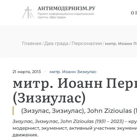
О 
Главная
Два града
Персоналии
/
/
/
митр. Иоанн П
21 марта, 2013
митр. Иоанн Зизиулас
митр. Иоанн Пер
(Зизиулас)
(Зизулас, Зизиулас), John Zizioulas (19
Зизулас, Зизиулас, John Zizioulas (1931 – 2023)
– кр
модернист, экуменист, активный участник экумен
движения.