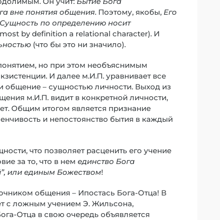
еодолимым. Он учит:
Бытие Бога
га вне понятия общения
. Поэтому, якобы,
Его
Сущность по определению носит
ost by definition a relational character). И
ьностью
(что бы это ни значило).
 понятием, но при этом необъяснимым
зистенции. И далее м.И.П. уравнивает все
 и общение – сущностью личности. Выход из
щения м.И.П. видит в конкретной личности,
ует. Общим итогом является признание
енчивость и непостоянство бытия в каждый
щности, что позволяет расценить его учение
вие за то, что в нем
единство Бога
”, или единым Божеством
!
очником общения – Ипостась Бога-Отца! В
ет с ложным учением Э. Жильсона,
 Бога-Отца в свою очередь объявляется