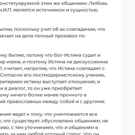
конституируемой этим же общением:
Любовь
м.И.П. является источником и сущностью,
бытии, поскольку учит об их совпадении, что
начает на деле полный произвол по
му бытию, потому что Бог-Истина судит и
ир извне, и поэтому Истина не дискуссионна
. считает, напротив, что Истина совпадает с
. Согласно его постмодернистскому учению,
Критерием истины выступает
отношение
, и
и в диалог, то он уже приобретает
ому ничего более менее прочного в
ий православных между собой и с другими.
ения
ведет к тому, что уничтожаются все
, что существует, обусловлено
общением
, не
во, с тем уточнением, что и
общением
в
нать за ним любой угодный статус. Что он