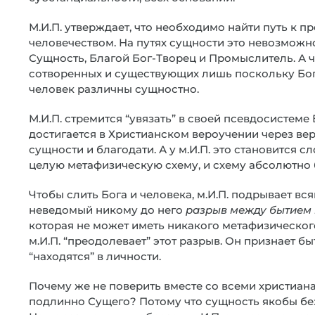
М.И.П. утверждает, что необходимо найти путь к
человечеством. На путях сущности это невозможно
Сущность, Благой Бог-Творец и Промыслитель. А ч
сотворенных и существующих лишь поскольку Бог 
человек различны сущностно.
М.И.П. стремится “увязать” в своей псевдосистеме
достигается в Христианском вероучении через вер
сущности и благодати. А у м.И.П. это становится
целую метафизическую схему, и схему абсолютно
Чтобы слить Бога и человека, м.И.П. подрывает вс
неведомый никому до него
разрыв между бытием
которая не может иметь никакого метафизического
м.И.П. “преодолевает” этот разрыв. Он признает 
“находятся” в личности.
Почему же не поверить вместе со всеми христиан
подлинно Сущего? Потому что сущность якобы без