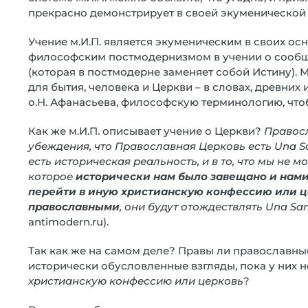
прекрасно демонстрирует в своей экуменической 
Учение м.И.П. является экуменическим в своих осно
философским постмодернизмом в учении о сообще
(которая в постмодерне заменяет собой Истину). 
для бытия, человека и Церкви – в словах, древних 
о.Н. Афанасьева, философскую терминологию, чтобы
Как же м.И.П. описывает учение о Церкви?
Правосл
убеждения, что Православная Церковь есть
Una
S
есть историческая реальность, и в то, что мы не 
которое
исторически нам было завещано и нами
перейти в иную христианскую конфессию или цер
православными
, они будут отождествлять
Una
Sa
antimodern.ru).
Так как же на самом деле? Правы ли православны
исторически обусловленные взгляды, пока у них 
христианскую конфессию или церковь
?