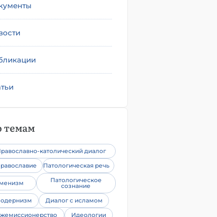
кументы
вости
бликации
атьи
 темам
равославно-католический диалог
равославие
Патологическая речь
Патологическое
уменизм
сознание
одернизм
Диалог с исламом
жемиссионерство
Идеологии