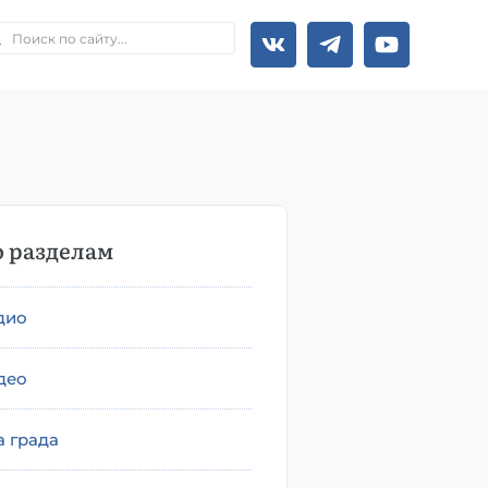
 разделам
дио
део
а града