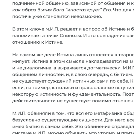
подчиненной общению, зависимой от общения и 
как образ бытия Бога “ипостазирует” Его.
Что для 
постичь уже становится невозможно.
В этом ключе м.И.П. решает и вопрос об Истине и 
напоминает атеизм Спинозы. И это совпадение оз
отношению к Истине.
На самом же деле Истина лишь относится к тварно
милует. Истина в этом смысле накладывается на м
и не диалогична, а выражается догматически. М.И.П
общением личностей, и, в свою очередь, с бытием
не существует суждений истинных сами по себе. 
если, например, католики и православные вступил
некоторую истинность и фундаментальность. Поэт
действительности не существует помимо отношен
М.И.П. обвиняли в том, что вся его метафизика
общ
безусловно существующие сущности. Для него все
имея бытия в самом себе. Это обвинение справедли
системе м.И.П. можно объявить, что угодно, и приз