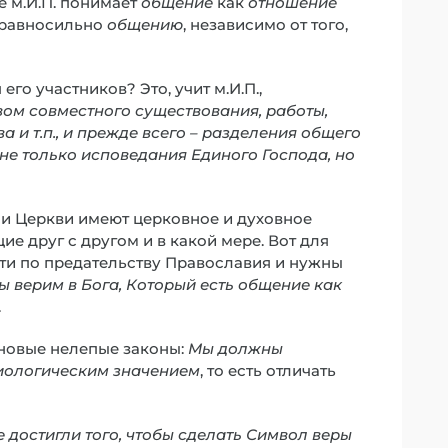
 м.И.П. понимает
общение
как
отношение
равносильно
общению
, независимо от того,
го участников? Это, учит м.И.П.,
твом совместного существования, работы,
 и т.п., и прежде всего – разделения общего
ь не только исповедания Единого Господа, но
е и Церкви имеют церковное и духовное
ие друг с другом и в какой мере. Вот для
ти по предательству Православия и нужны
ы верим в Бога, Который есть общение как
.
 новые нелепые законы:
Мы должны
иологическим значением
, то есть отличать
е достигли того, чтобы сделать Символ веры