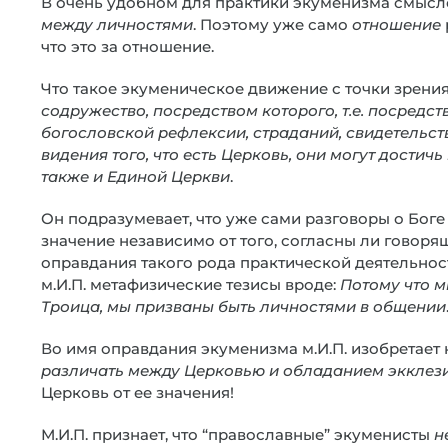
В очень удобном для практики экуменизма смысле
между личностями
. Поэтому уже само
отношение
что это за отношение.
Что такое экуменическое движение с точки зрения е
содружество, посредством которого, т.е. посредс
богословской рефлексии, страданий, свидетельства
видения того, что есть Церковь, они могут достич
также и Единой Церкви
.
Он подразумевает, что уже сами разговоры о Бог
значение независимо от того, согласны ли говорящ
оправдания такого рода практической деятельнос
м.И.П. метафизические тезисы вроде:
Потому что м
Троица, мы призваны быть личностями в общении
Во имя оправдания экуменизма м.И.П. изобретает
различать между Церковью и обладанием экклез
Церковь от ее значения!
М.И.П. признает, что “православные” экуменисты
н