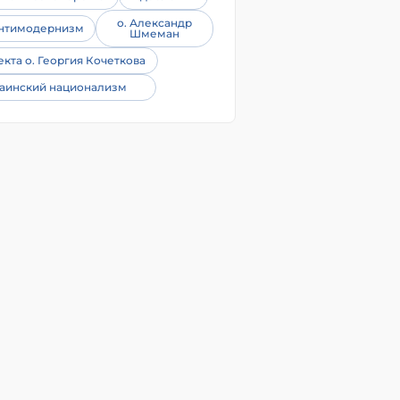
о. Александр
нтимодернизм
Шмеман
екта о. Георгия Кочеткова
аинский национализм