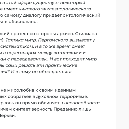
 в этой сфере существует некоторый
е имеет никакого экклезиологического
то самому диалогу придает онтологический
быть обосновано.
кий протест со стороны архиеп. Стилиана
т):
Тактика митр. Пергамского вызывает у
систематиком, и в то же время смеет
дня в переговорах между католиками и
ан с переодеванием. И вот приходит митр.
ны сами решать эти практические
ия? И к кому он обращается: к
ь не миролюбив к своим идейным
ных собратьев в
духовном терроризме,
ерковь он прямо обвиняет в
неспособности
причем считает верность Преданию лишь
Церкви.