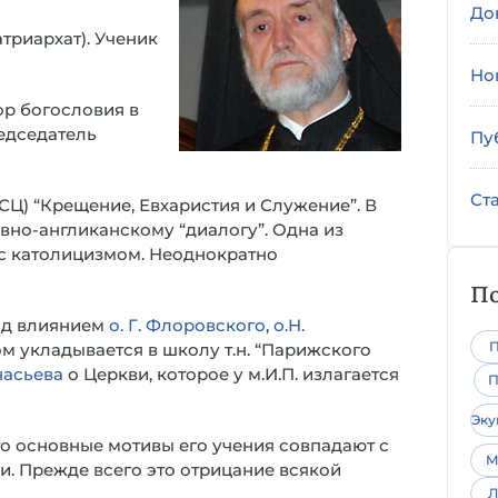
До
триархат). Ученик
Но
ор богословия в
редседатель
Пу
Ст
СЦ) “Крещение, Евхаристия и Служение”. В
вно-англиканскому “диалогу”. Одна из
 с католицизмом. Неоднократно
По
под влиянием
о. Г. Флоровского
,
о.Н.
П
ом укладывается в школу т.н. “Парижского
насьева
о Церкви, которое у м.И.П. излагается
П
Эк
что основные мотивы его учения совпадают с
М
 Прежде всего это отрицание всякой
Л