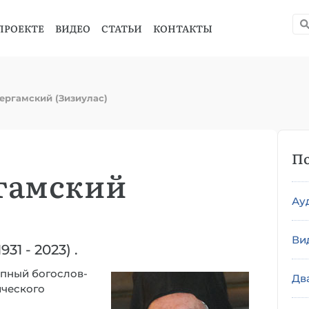
ПРОЕКТЕ
ВИДЕО
СТАТЬИ
КОНТАКТЫ
ергамский (Зизиулас)
По
гамский
Ау
Ви
31 - 2023) .
упный богослов-
Дв
ического