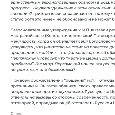
единственным вероисповедным базисом в ВСЦ, но
прогресс… Неужели движение в этом отношении н
значения?
– риторически спрашивает он, потому ч
статус, хотя это ничем не обосновано и не может 
Безосновательные утверждения м.И.П. вызвали рез
Австралийского (Константинопольский Патриарха
меня ярость, когда он объявляет себя богословом-
утверждать, что униатство не стоит на повестке 
православными. Уния – это фальшивка, явный обм
Пергамский и говорит, что “местные Церкви долж
проблемы”. Где митр. Пергамский нашел эти решен
неграмотным или безмозглым?
При всем обожествлении “общения” м.И.П. отнюд
противникам. Он готов обвинять своих православ
направленном против экуменизма
. Русскую же Ц
отвечать на вызовы со стороны современности
, 
отговоркой, оправдывающей отсталость Русской 
О нем