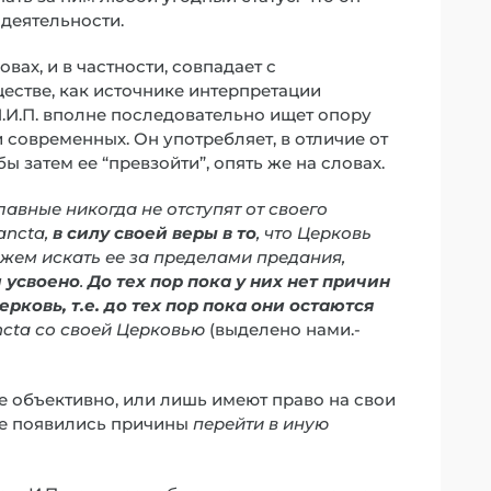
деятельности.
вах, и в частности, совпадает с
стве, как источнике интерпретации
М.И.П. вполне последовательно ищет опору
и современных. Он употребляет, в отличие от
 затем ее “превзойти”, опять же на словах.
авные никогда не отступят от своего
ancta,
в силу своей веры в то
, что Церковь
можем искать ее за пределами предания,
 усвоено
.
До тех пор пока у них нет причин
ковь, т.е. до тех пор пока они остаются
ncta со своей Церковью
(выделено нами.-
е объективно, или лишь имеют право на свои
не появились причины
перейти в иную