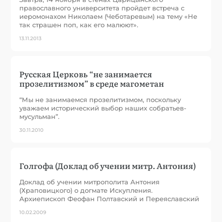
православного университета пройдет встреча с
иеромонахом Николаем (Чеботаревым) на тему «Не
так страшен поп, как его малюют».
13.11.2013
Русская Церковь “не занимается
прозелитизмом” в среде магометан
“Мы не занимаемся прозелитизмом, поскольку
уважаем исторический выбор наших собратьев-
мусульман”.
30.11.2010
Голгофа (Доклад об учении митр. Антония)
Доклад об учении митрополита Антония
(Храповицкого) о догмате Искупления.
Архиепископ Феофан Полтавский и Переяславский
10.02.2009