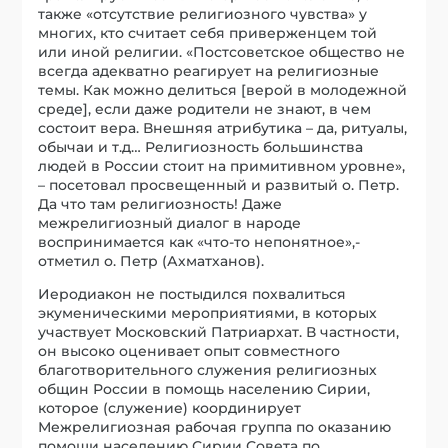
также «отсутствие религиозного чувства» у
многих, кто считает себя приверженцем той
или иной религии. «Постсоветское общество не
всегда адекватно реагирует на религиозные
темы. Как можно делиться [верой в молодежной
среде], если даже родители не знают, в чем
состоит вера. Внешняя атрибутика – да, ритуалы,
обычаи и т.д… Религиозность большинства
людей в России стоит на примитивном уровне»,
– посетовал просвещенный и развитый о. Петр.
Да что там религиозность! Даже
межрелигиозный диалог в народе
воспринимается как «что-то непонятное»,-
отметил о. Петр (Ахматханов).
Иеродиакон не постыдился похвалиться
экуменическими мероприятиями, в которых
участвует Московский Патриархат. В частности,
он высоко оценивает опыт совместного
благотворительного служения религиозных
общин России в помощь населению Сирии,
которое (служение) координирует
Межрелигиозная рабочая группа по оказанию
помощи населению Сирии Совета по