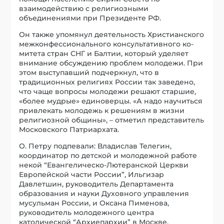
взаимодействию с религиозными
объединениями при Президенте РФ.
Он также упомянул деятельность Христианского
межконфессионального консультативного ко­
митета стран СНГ и Балтии, который уделяет
внимание обсуждению проблем молодежи. При
этом выступавший подчеркнул, что в
традиционных религиях России так заведено,
что чаще вопросы молодежи решают старшие,
«более мудрые» единоверцы. «А надо научиться
привлекать молодежь к решениям в жизни
религиозной общины», – отметил представитель
Московского Патриархата.
О. Петру подпевали: Владислав Телегин,
координатор по детской и молодежной работе
некой “Евангелическо-Лютеранской Церкви
Европейской части России”, Ильгизар
Давлетшин, руководитель Департамента
образования и науки Духовного управления
мусульман России, и Оксана Пименова,
руководитель молодежного центра
католической “Архиепархии” в Москве.