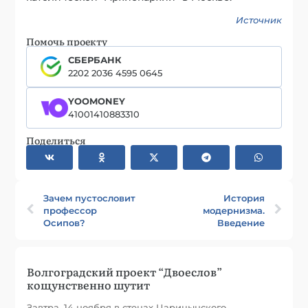
Источник
Помочь проекту
СБЕРБАНК
2202 2036 4595 0645
YOOMONEY
41001410883310
Поделиться
Зачем пустословит
История
профессор
модернизма.
Осипов?
Введение
Волгоградский проект “Двоеслов”
кощунственно шутит
Завтра, 14 ноября в стенах Царицынского