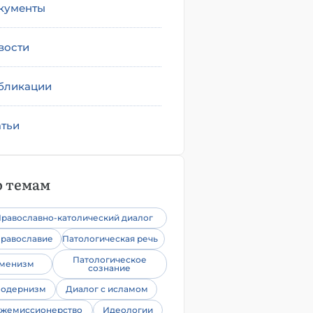
кументы
вости
бликации
атьи
 темам
равославно-католический диалог
равославие
Патологическая речь
Патологическое
уменизм
сознание
одернизм
Диалог с исламом
жемиссионерство
Идеологии