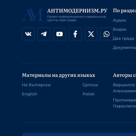
По разде
Аудио
Видео
Два града
Документы
Материалы на других языках
Авторы с
На български
Српски
Вершилло
Алексееви
English
Polski
Протоиер
Переслеги