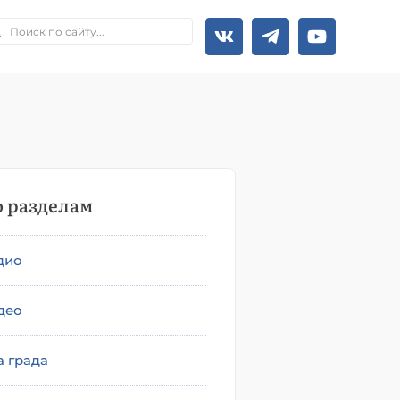
 разделам
дио
део
а града