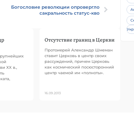
Богословие революции опровергло
А
сакральность статус-кво
С
Укр
др
Отсутствие границ в Церкви
Протоиерей Александр Шмеман
ставит Церковь в центр своих
 крупнейших
рассуждений, причем Церковь
кой
как космический посюсторонний
и XX в.,
центр чаемой им «полноты».
ль
ката,
16.09.2013