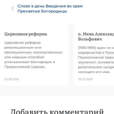
Слово в день Введения во храм
Пресвятыя Богородицы
Церковная реформа
о. Мень Алексан
Вольфович
Церковная реформа
революционным или
(1935-1990) один из
эволюционным, насильственным
модернистов в Русс
или мирным способом
Православной Церкв
устанавливает беспорядок в
экуменист, основате
Православной Церкви.
религиозного синди
носящего его имя.
29.09.2018
09.12.2009
Добавить комментарий