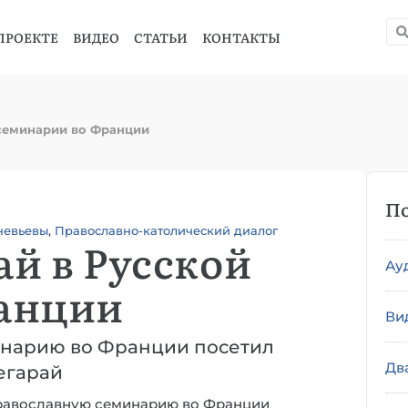
ПРОЕКТЕ
ВИДЕО
СТАТЬИ
КОНТАКТЫ
 семинарии во Франции
По
невьевы
,
Православно-католический диалог
й в Русской
Ау
ранции
Ви
инарию во Франции посетил
Дв
егарай
равославную семинарию во Франции