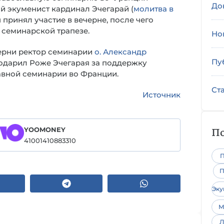
До
й экуменист кардинал Эчегарай (
молитва в
Он принял участие в вечерне, после чего
 семинарской трапезе.
Но
черни ректор семинарии
о. Александр
Пу
одарил Роже Эчегарая за поддержку
авной семинарии во Франции.
Ст
Источник
По
YOOMONEY
41001410883310
П
П
Эк
М
Л