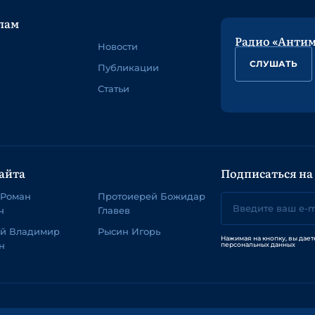
лам
Радио «Анти
Новости
СЛУШАТЬ
Публикации
Статьи
айта
Подписаться на
 Роман
Протоиерей Божидар
ч
Главев
ей Владимир
Рысин Игорь
Нажимая на кнопку, вы дает
н
персональных данных