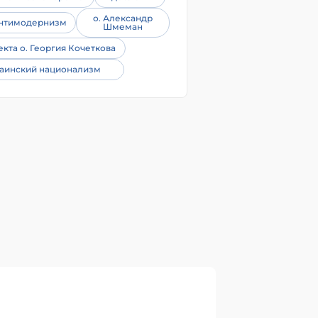
о. Александр
нтимодернизм
Шмеман
екта о. Георгия Кочеткова
аинский национализм