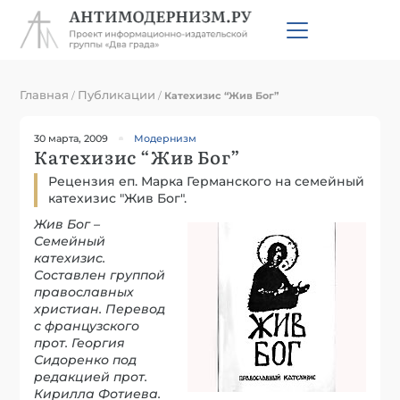
Главная
Публикации
/
/
Катехизис “Жив Бог”
30 марта, 2009
Модернизм
Катехизис “Жив Бог”
Рецензия еп. Марка Германского на семейный
катехизис "Жив Бог".
Жив Бог –
Семейный
катехизис.
Составлен группой
православных
христиан. Перевод
с французского
прот. Георгия
Сидоренко под
редакцией прот.
Кирилла Фотиева.