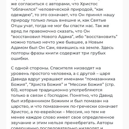
же согласиться с авторами, что Христос
“облачился” человеческой природой, “как
одеждею”, то это означает, что Он принял нашу
природу только лишь внешне и, как Святые
Отцы учат, тогда не мог бы спасти нас. Так же
вряд ли правомочно сказать, что Он
“восстановил Нового Адама”, ибо “восстановить”
можно только нечто уже бывшее, а Новым
Адамом был Он Сам, явившись на земле. Здесь
полторы фразы книги содержат три грубых
ошибки.
С одной стороны. Спасителя низводят на
уровень простого человека, а с другой – царя
Давида вдруг украшают именами “помазанника
Божия”, “Христа Божия” и “Мессии Божия” (стр.
60), которые традиционно употребляются
только в связи с Господом. Понятно, что Давид
был избранником Божиим и был помазан на
царство, и что помазанник по-гречески означает
Христос, а по-еврейски – Мессия, но тем не
менее каждое слово имеет свое определенное
звучание и этим нельзя пренебрегать. Авторы
совершенно последовательно низводят и