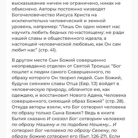
высказывание ничем не ограничено, никак не
объяснено. Авторы постоянно низводят
Богочеловечество Иисуса Христа на
исключительно человеческий и земной
уровень, например: “Лишь Он один может нас
научить любить бедных по-настоящему: не ради
нашей славы и общественного идеала, а
настоящей человеческой любовью, как Он сам
любит нас” (стр. 41).
В другом месте Сын Божий совершенно
неоправданно отделен от Святой Троицы: “Бог
пошлет к людям самого Совершенного, по
образу которого Он творил людей. Сын Божий,
будучи сиянием славы Отца (Евр. 1:3) войдет в
человеческую природу, облачится ею, как
одеждею, и восстановит Нового Адама, Человека
совершенного, сияющий образ Божий” (стр. 28).
Откуда авторы взяли, что Бог сотворил человека
по образу только Сына Божия? Ведь в книге
Бытия сказано
И сказал Бог: сотворим человека
по образу Нашему и по подобию Нашему… И
сотворил Бог человека по образу Своему, по
образу Божию сотворил его
(Быт. 1:26-27). Если