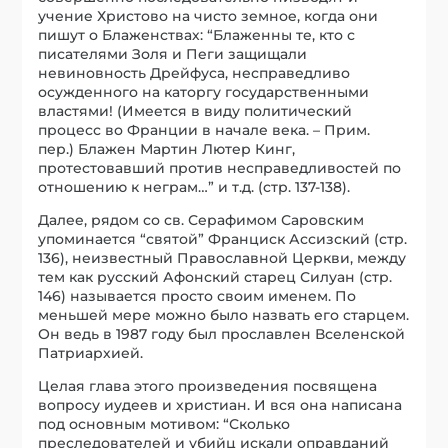
учение Христово на чисто земное, когда они
пишут о Блаженствах: “Блаженны те, кто с
писателями Золя и Пеги защищали
невиновность Дрейфуса, несправедливо
осужденного на каторгу государственными
властями! (Имеется в виду политический
процесс во Франции в начале века. – Прим.
пер.) Блажен Мартин Лютер Кинг,
протестовавший против несправедливостей по
отношению к неграм…” и т.д. (стр. 137-138).
Далее, рядом со св. Серафимом Саровским
упоминается “святой” Франциск Ассизский (стр.
136), неизвестный Православной Церкви, между
тем как русский Афонский старец Силуан (стр.
146) называется просто своим именем. По
меньшей мере можно было назвать его старцем.
Он ведь в 1987 году был прославлен Вселенской
Патриархией.
Целая глава этого произведения посвящена
вопросу иудеев и христиан. И вся она написана
под основным мотивом: “Сколько
преследователей и убийц искали оправданий