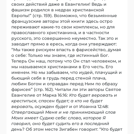
своих действий даже в Евангелии! Ведь и
фашизм родился в недрах христианской
Европы!” (стр. 159). Возможно, что безымянные
французские авторы этой книги здесь остро
переживают какие-то свои комплексы, но для
православного христианина, и в частности
русского, это совершенно неуместно. Так это и
заводит прямо в ересь, когда они утверждают:
“Мы также рискуем впасть в фарисейство, думая
о себе: Только мы знаем, где истинный Бог.
Теперь Он наш, потому что Он стал человеком, и
мы называемся христианами в Его честь. Его
именем. Но мы забываем, что иудей, плачущий и
бьющий себя в грудь перед стеной плача,
любим Богом и оправдан перед Ним по образу
фарисея” (стр. 162). Читали ли эти авторы Святое
Евангелие от Марка 16:16:
Кто будет веровать и
креститься, спасен будет; а кто не будет
веровать, осужден будет
и от Иоанна 12:48:
Отвергающий Меня и не принимающий слов
Моих имеет Судию себе: слово, которое Я
говорил, оно будет судить его в последний
день
? Об этом месте Зигабен говорит: “Кто будет