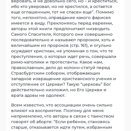
веровать, и не довольно сего, но – и креститься,
ибо кто уверовал, но не крестился, а остается
еще оглашенным, тот не спасен еще”. Помимо
того, непонятно, оправдание какого фарисея
имеется в виду. Преклоняясь перед евреями,
авторы этой книги предпочитают низводить
Самого Спасителя, Которого они совершенно
последовательно и называют пророком, хоть и
величайшим из пророков (стр. 161), и огульно
осуждают христиан, не упоминая о том, что те
преступления, о которых идет речь, совершали
римо-католики и протестанты. Какое нам,
православным, дело до колонн-статуй перед
Страсбургским собором, отображающих
западное извращение христианского учения и
отступление от Церкви? Такую “церковь” Бог
действительно низложил, но Его Церкви и
врата адовы не одолеют.
Всем известно, что ассоциации очень сильно
влияют на восприятие. Поэтому для меня
неприемлемо, что авторы в связи с таинством
говорят об аборте: “Если ребенок, становясь
старше, отказывается идти путем, избранным