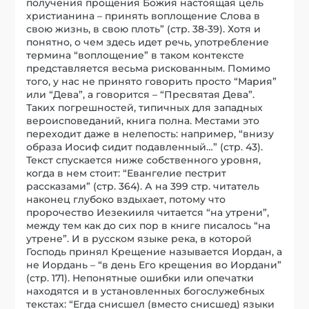
получения прощения Божия настоящая цель
христианина – принять воплощение Слова в
свою жизнь, в свою плоть” (стр. 38-39). Хотя и
понятно, о чем здесь идет речь, употребление
термина “воплощение” в таком контексте
представляется весьма рискованным. Помимо
того, у нас не принято говорить просто “Мария”
или “Дева”, а говорится – “Пресвятая Дева”.
Таких погрешностей, типичных для западных
вероисповеданий, книга полна. Местами это
переходит даже в нелепость: например, “внизу
образа Иосиф сидит подавленный…” (стр. 43).
Текст спускается ниже собственного уровня,
когда в нем стоит: “Евангелие пестрит
рассказами” (стр. 364). А на 399 стр. читатель
наконец глубоко вздыхает, потому что
пророчество Иезекииля читается “на утрени”,
между тем как до сих пор в книге писалось “на
утрене”. И в русском языке река, в которой
Господь принял Крещение называется Иордан, а
не Иордань – “в день Его крещения во Иордани”
(стр. 171). Непонятные ошибки или опечатки
находятся и в установленных богослужебных
текстах: “Егда снисшел (вместо снисшед) языки