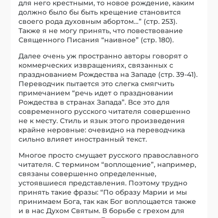
для него крестными, то новое рождение, каким
должно было бы быть крещение становится
своего рода духовным абортом…” (стр. 253).
Также я не могу принять, что повествование
Священного Писания “наивное” (стр. 180).
Далее очень уж пространно авторы говорят о
коммерческих извращениях, связанных с
празднованием Рождества на Западе (стр. 39-41).
Переводчик пытается это слегка смягчить
примечанием “речь идет о праздновании
Рождества в странах Запада”. Все это для
современного русского читателя совершенно
не к месту. Стиль и язык этого произведения
крайне неровные: очевидно на переводчика
сильно влияет иностранный текст.
Многое просто смущает русского православного
читателя. С термином “воплощение”, например,
связаны совершенно определенные,
устоявшиеся представления. Поэтому трудно
принять такие фразы: “По образу Марии и мы
принимаем Бога, так как Бог воплощается также
и в нас Духом Святым. В борьбе с грехом для