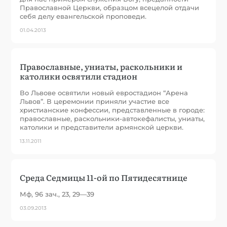
Православной Церкви, образцом всецелой отдачи
себя делу евангельской проповеди.
01.04.2013
Православные, униаты, раскольники и
католики освятили стадион
Во Львове освятили новый евростадион “Арена
Львов”. В церемонии приняли участие все
христианские конфессии, представленные в городе:
православные, раскольники-автокефалисты, униаты,
католики и представители армянской церкви.
13.11.2011
Среда Седмицы 11-ой по Пятидесятнице
Мф, 96 зач., 23, 29—39
03.09.2013