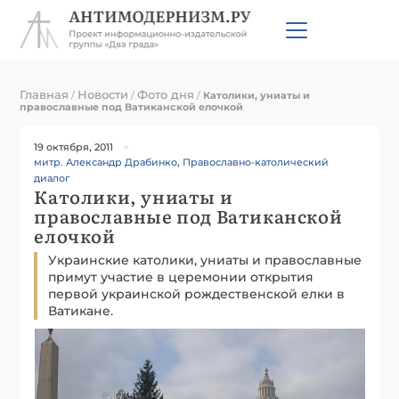
Главная
Новости
Фото дня
/
/
/
Католики, униаты и
православные под Ватиканской елочкой
19 октября, 2011
митр. Александр Драбинко
,
Православно-католический
диалог
Католики, униаты и
православные под Ватиканской
елочкой
Украинские католики, униаты и православные
примут участие в церемонии открытия
первой украинской рождественской елки в
Ватикане.