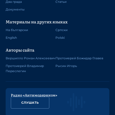
Два града
Статьи
Документы
Материалы на других языках
На български
Српски
English
Polski
Авторы сайта
Вершилло Роман Алексеевич
Протоиерей Божидар Главев
Протоиерей Владимир
Рысин Игорь
Переслегин
Радио «Антимодернизм»
СЛУШАТЬ