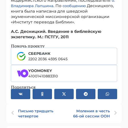
модернистского направления, последователя
о.
. По
Десницкого,
Владимира Лапшина
сообщению
книга была написана для шведской
экуменической миссионерской организации
«Институт перевода Библии».
А.С. Десницкий. Введение в библейскую
экзегетику. М.: ПСТГУ, 2011
Помочь проекту
СБЕРБАНК
2202 2036 4595 0645
YOOMONEY
41001410883310
Поделиться
Письмо тридцать
Моления в честь
четвертое
66-ой сессии ООН