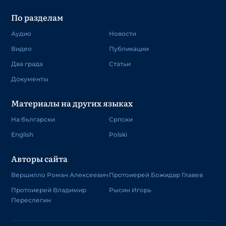
По разделам
Аудио
Новости
Видео
Публикации
Два града
Статьи
Документы
Материалы на других языках
На български
Српски
English
Polski
Авторы сайта
Вершилло Роман Алексеевич
Протоиерей Божидар Главев
Протоиерей Владимир
Рысин Игорь
Переслегин