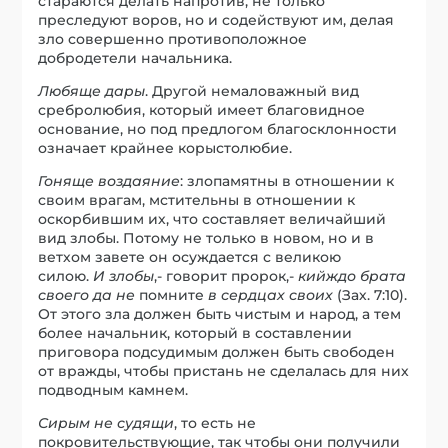
стараются делать напротив, не только
преследуют воров, но и содействуют им, делая
зло совершенно противоположное
добродетели начальника.
Любяще дары
. Другой немаловажный вид
сребролюбия, который имеет благовидное
основание, но под предлогом благосклонности
означает крайнее корыстолюбие.
Гоняще воздаяние
: злопамятны в отношении к
своим врагам, мстительны в отношении к
оскорбившим их, что составляет величайший
вид злобы. Потому не только в новом, но и в
ветхом завете он осуждается с великою
силою.
И злобы
,- говорит пророк,-
кийждо брата
своего да не
помните
в сердцах своих
(Зах. 7:10).
От этого зла должен быть чистым и народ, а тем
более начальник, который в составлении
приговора подсудимым должен быть свободен
от вражды, чтобы пристань не сделалась для них
подводным камнем.
Сирым не судящи
, то есть не
покровительствующие, так чтобы они получили