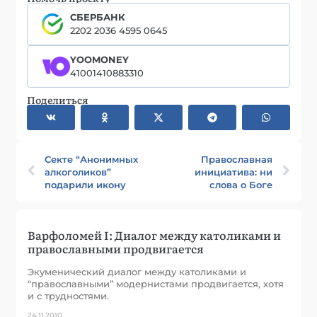
СБЕРБАНК
2202 2036 4595 0645
YOOMONEY
41001410883310
Поделиться
Секте “Анонимных
Православная
алкоголиков”
инициатива: ни
подарили икону
слова о Боге
Варфоломей I: Диалог между католиками и
православными продвигается
Экуменический диалог между католиками и
“православными” модернистами продвигается, хотя
и с трудностями.
24.11.2010