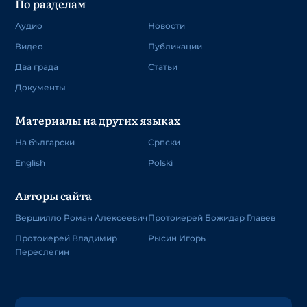
По разделам
Аудио
Новости
Видео
Публикации
Два града
Статьи
Документы
Материалы на других языках
На български
Српски
English
Polski
Авторы сайта
Вершилло Роман Алексеевич
Протоиерей Божидар Главев
Протоиерей Владимир
Рысин Игорь
Переслегин