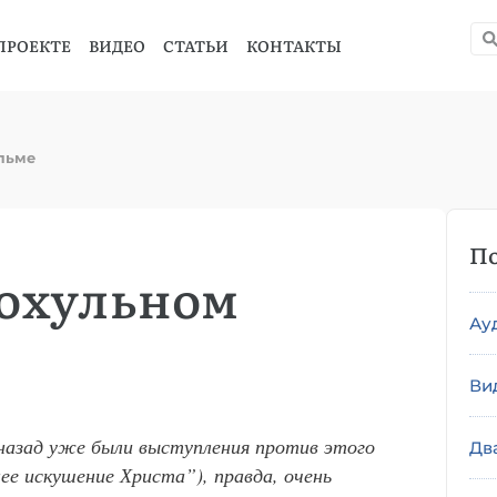
ПРОЕКТЕ
ВИДЕО
СТАТЬИ
КОНТАКТЫ
льме
По
гохульном
Ау
Ви
назад уже были выступления против этого
Дв
ее искушение Христа”), правда, очень