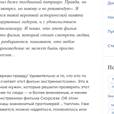
пал даже тогдашний патриарх. Правда, он
До
 смотрел, но никому и не рекомендую». Я
ился такой короткой исторической памяти
Но
церковных лидеров, и с удовольствием
 телевизору. И понял, что этот фильм
Пу
Это фильм, который стоит смотреть людям,
, разбираются, понимают, что любое
Ст
произведение не может быть просто
нгелия…
По
еркви правду! Удивительно и то, что кто-то
П
 считает этот фильм экстремистским». Это в
енные мужи», которые решили проверить этот
П
кие-то люди — и более вменяемые, и менее
Эк
экстремизм фильма Скорсезе. Об этом
е наш знаменитый протоиерей … Чаплин. Уже
М
, кажется, можно надеяться, поменялось или
Л