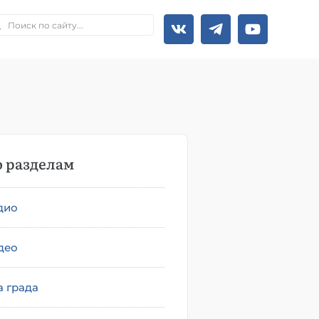
 разделам
дио
део
а града