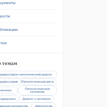
кументы
вости
бликации
атьи
 темам
равославно-католический диалог
равославие
Патологическая речь
Патологическое
уменизм
сознание
одернизм
Диалог с исламом
жемиссионерство
Идеологии