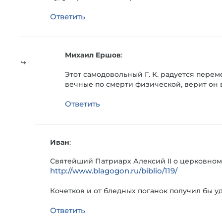
Ответить
Михаил Ершов
:
Этот самодовольный Г. К. радуется перем
вечные по смерти физической, верит он в
Ответить
Иван
:
Святейший Патриарх Алексий II о церковно
http://www.blagogon.ru/biblio/119/
Кочетков и от бледных поганок получил бы у
Ответить