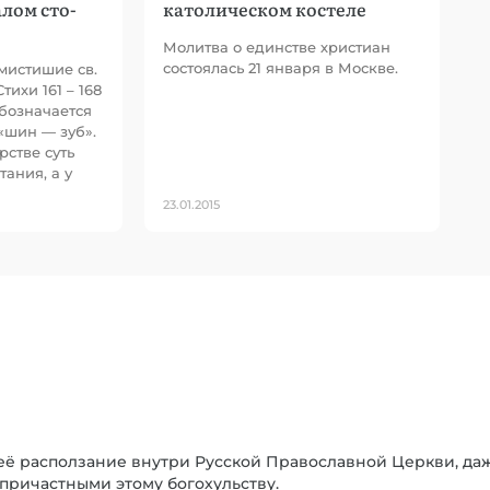
лом сто-
католическом костеле
Молитва о единстве христиан
состоялась 21 января в Москве.
мистишие св.
ихи 161 – 168
бозначается
«шин — зуб».
рстве суть
ания, а у
23.01.2015
её расползание внутри Русской Православной Церкви, даж
причастными этому богохульству.