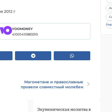
А
я 2012 г
С
Укр
YOOMONEY
41001410883310
Магометане и православные
провели совместный молебен
Экуменическая молитва в