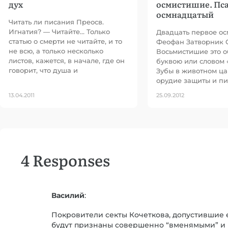
дух
осмистишие. Пса
осмнадцатый
Читать ли писания Преосв.
Игнатия? — Читайте… Только
Двадцать первое ос
статью о смерти не читайте, и то
Феофан Затворник Ст
не всю, а только несколько
Восьмистишие это о
листов, кажется, в начале, где он
буквою или словом 
говорит, что душа и
Зубы в животном ца
орудие защиты и пит
13.04.2011
25.09.2012
4 Responses
Василий
:
Покровители секты Кочеткова, допустившие 
будут признаны совершенно “вменямыми” и 