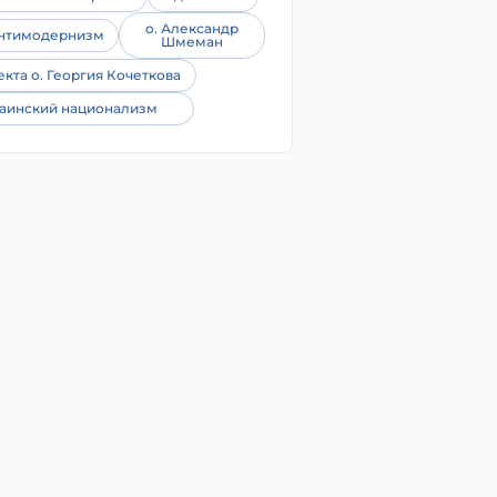
о. Александр
нтимодернизм
Шмеман
екта о. Георгия Кочеткова
аинский национализм