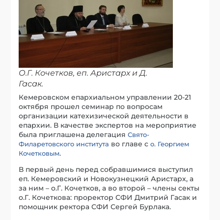
О.Г. Кочетков, еп. Аристарх и Д.
Гасак.
Кемеровском епархиальном управлении 20-21
октября прошел семинар по вопросам
организации катехизической деятельности в
епархии. В качестве экспертов на мероприятие
была приглашена делегация
Свято-
во главе с
Филаретовского института
о. Георгием
.
Кочетковым
В первый день перед собравшимися выступил
еп. Кемеровский и Новокузнецкий Аристарх, а
за ним – о.Г. Кочетков, а во второй – члены секты
о.Г. Кочеткова: проректор СФИ Дмитрий Гасак и
помощник ректора СФИ Сергей Бурлака.