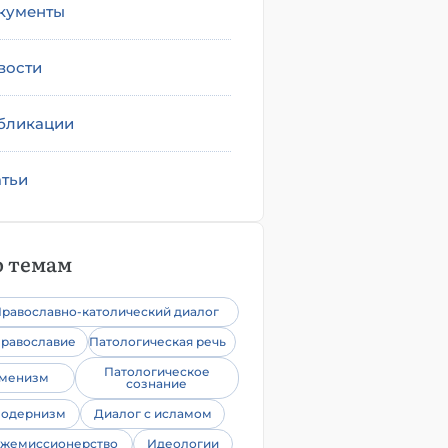
кументы
вости
бликации
атьи
 темам
равославно-католический диалог
равославие
Патологическая речь
Патологическое
уменизм
сознание
одернизм
Диалог с исламом
жемиссионерство
Идеологии