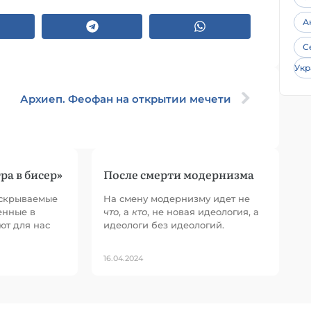
А
С
Укр
Архиеп. Феофан на открытии мечети
ра в бисер»
После смерти модернизма
аскрываемые
На смену модернизму идет не
енные в
что
, а
кто
, не новая идеология, а
ют для нас
идеологи без идеологий.
16.04.2024