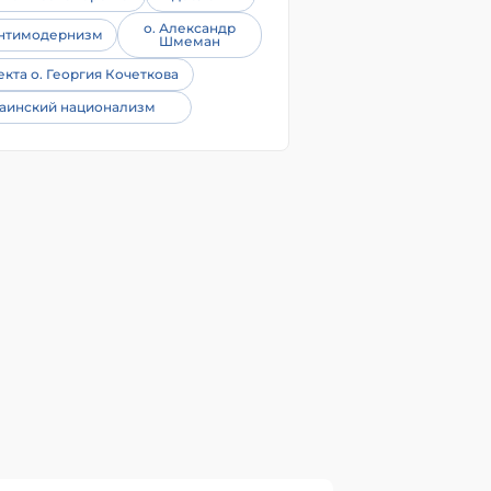
о. Александр
нтимодернизм
Шмеман
екта о. Георгия Кочеткова
аинский национализм