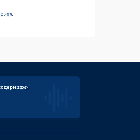
ариев
.
модернизм»