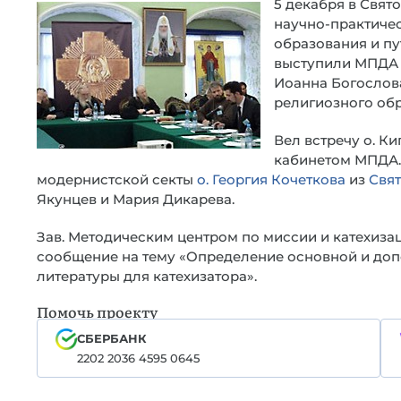
5 декабря в Свят
научно-практиче
образования и пу
выступили МПДА 
Иоанна Богослов
религиозного обр
Вел встречу о. К
кабинетом МПДА.
модернистской секты
о. Георгия Кочеткова
из
Свят
Якунцев и Мария Дикарева.
Зав. Методическим центром по миссии и катехиз
сообщение на тему «Определение основной и до
литературы для катехизатора».
Помочь проекту
СБЕРБАНК
2202 2036 4595 0645