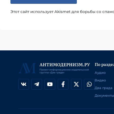
Этот сайт использует Akismet для борьбы со спам
По разде
Аудио
Видео
Два града
Документы