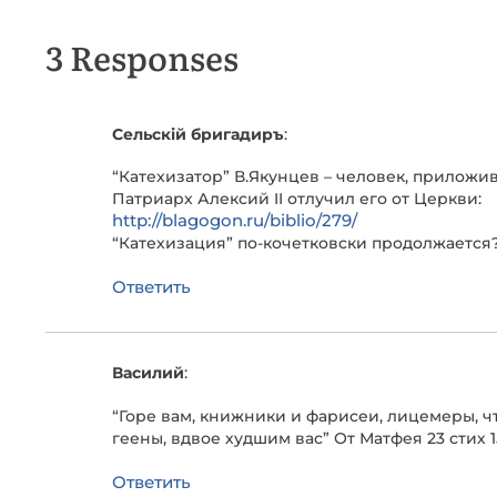
3 Responses
Сельскiй бригадиръ
:
“Катехизатор” В.Якунцев – человек, приложи
Патриарх Алексий II отлучил его от Церкви:
http://blagogon.ru/biblio/279/
“Катехизация” по-кочетковски продолжается
Ответить
Василий
:
“Горе вам, книжники и фарисеи, лицемеры, чт
геены, вдвое худшим вас” От Матфея 23 стих 
Ответить