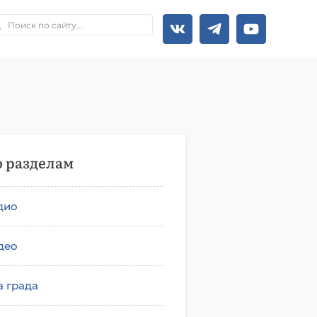
 разделам
дио
део
а града