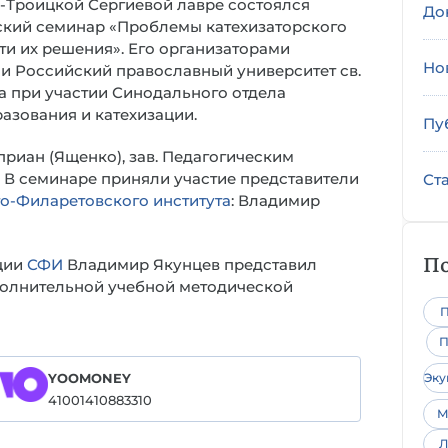
о-Троицкой Сергиевой лавре состоялся
До
ский семинар «Проблемы катехизаторского
ти их решения». Его организаторами
Но
и Российский православный университет св.
а при участии Синодального отдела
азования и катехизации.
Пу
иприан (Ященко), зав. Педагогическим
 В семинаре приняли участие представители
Ст
о-Филаретовского института
: Владимир
По
ации
СФИ
Владимир Якунцев представил
полнительной учебной методической
П
П
YOOMONEY
Эк
41001410883310
М
Л