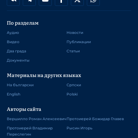
По разделам
Аудио
Новости
Видео
Публикации
Два града
Статьи
Документы
Материалы на других языках
На български
Српски
English
Polski
Авторы сайта
Вершилло Роман Алексеевич
Протоиерей Божидар Главев
Протоиерей Владимир
Рысин Игорь
Переслегин