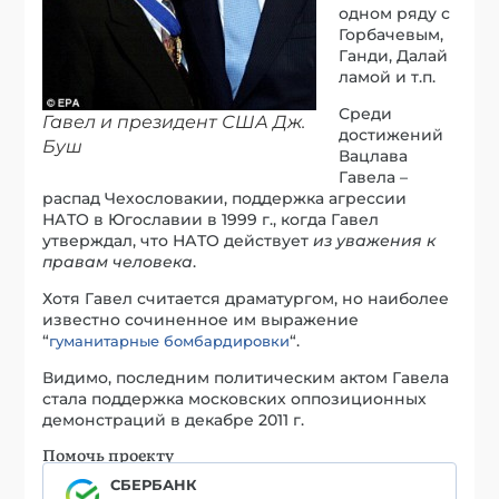
одном ряду с
Горбачевым,
Ганди, Далай
ламой и т.п.
Среди
Гавел и президент США Дж.
достижений
Буш
Вацлава
Гавела –
распад Чехословакии, поддержка агрессии
НАТО в Югославии в 1999 г., когда Гавел
утверждал, что НАТО действует
из уважения к
правам человека
.
Хотя Гавел считается драматургом, но наиболее
известно сочиненное им выражение
“
“.
гуманитарные бомбардировки
Видимо, последним политическим актом Гавела
стала поддержка московских оппозиционных
демонстраций в декабре 2011 г.
Помочь проекту
СБЕРБАНК