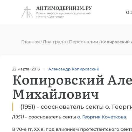
О 
Главная
Два града
Персоналии
/
/
/
Копировский 
22 марта, 2013
Александр Копировский
Копировский Ал
Михайлович
(1951) - сооснователь секты о. Геор
(1951)
– сооснователь секты
о. Георгия Кочеткова
.
В 70-е гг. XX в. под влиянием протестантского сект