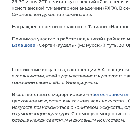
29-30 июня 2011 г. читал курс лекций «Язык религ
христианской гуманитарной академии (РХГА). В сент
Смоленской духовной семинарии.
Награжден почетным знаком св. Татианы «Настав
Принимал участие в работе над книгой крайнего 
Балашова
«Сергей Фудель» (М.: Русский путь, 2010)
_______________
Постижение искусства, в концепции К.А., сводитс
художниками, всей художественной культурой
, п
гармонии своего «Я» с Универсумом
.
В соответствии с модернистским «
богословием и
церковное искусство как «синтез всех искусств» .
искусств познакомиться с «синтезом искусств», 
и гуманизации культуры
. С помощью модернистско
разрыв между светским и духовным искусством
.