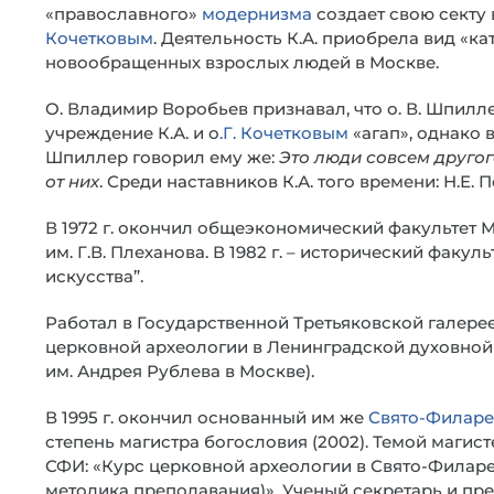
«православного»
модернизма
создает свою секту 
Кочетковым
. Деятельность К.А. приобрела вид «к
новообращенных взрослых людей в Москве.
О. Владимир Воробьев признавал, что о. В. Шпилл
учреждение К.А. и о
.Г. Кочетковым
«агап», однако в
Шпиллер говорил ему же:
Это люди совсем другог
от них
. Среди наставников К.А. того времени: Н.Е. П
В 1972 г. окончил общеэкономический факультет 
им. Г.В. Плеханова. В 1982 г. – исторический факул
искусства”.
Работал в Государственной Третьяковской галерее.
церковной археологии в Ленинградской духовной 
им. Андрея Рублева в Москве).
В 1995 г. окончил основанный им же
Свято-Филаре
степень магистра богословия (2002). Темой магист
СФИ: «Курс церковной археологии в Свято-Филаре
методика преподавания)». Ученый секретарь и пр