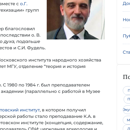
До
вместе с
о.Г.
атехизации» групп
Но
ер благословил
последствии о. В.
Пу
о духа, подальше
естов и С.И. Фудель.
Ст
Московского института народного хозяйства
ьтет МГУ, отделение “теория и история
По
 С 1980 по 1984 г. был преподавателем
П
академии (параллельно с работой в Музее
П
товский институт
, в котором получил
Эк
ерской работы стало преподавание К.А. в
М
товском институте (концепция, содержание,
еподаватель СФИ: церковная археология и
Л