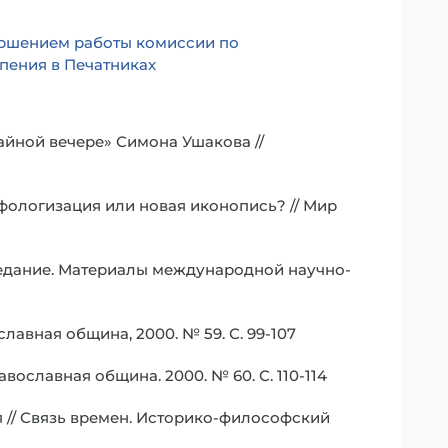
вершением работы комиссии по
пения в Печатниках
айной вечере» Симона Ушакова //
фологизация или новая иконопись? // Мир
редание. Материалы международной научно-
лавная община, 2000. № 59. С. 99-107
авославная община. 2000. № 60. С. 110-114
// Связь времен. Историко-философский