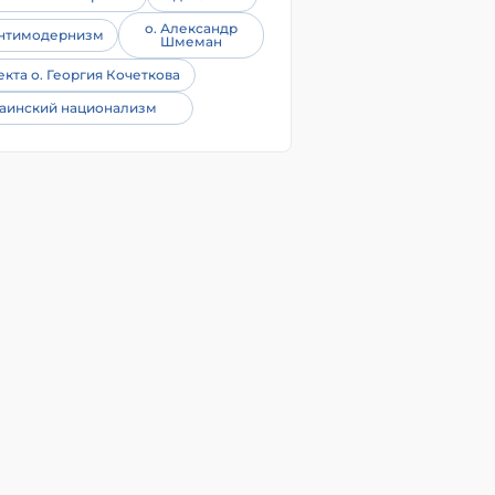
о. Александр
нтимодернизм
Шмеман
екта о. Георгия Кочеткова
аинский национализм