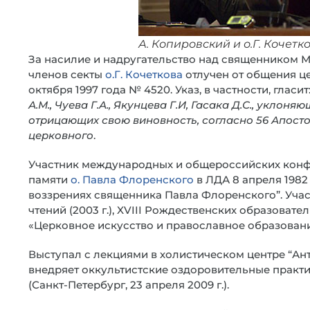
А. Копировский и о.Г. Кочетк
За насилие и надругательство над священником 
членов секты
о.Г. Кочеткова
отлучен от общения ц
октября 1997 года № 4520. Указ, в частности, гласит
А.М., Чуева Г.А., Якунцева Г.И, Гасака Д.С., уклон
отрицающих свою виновность, согласно 56 Апосто
церковного
.
Участник международных и общероссийских конфе
памяти
о. Павла Флоренского
в ЛДА 8 апреля 1982
воззрениях священника Павла Флоренского”. Уча
чтений (2003 г.), XVIII Рождественских образовател
«Церковное искусство и православное образовани
Выступал с лекциями в холистическом центре “АнтЭ
внедряет оккультистские оздоровительные практи
(Санкт-Петербург, 23 апреля 2009 г.).