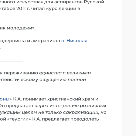
иозного искусства» для аспирантов Русской
ябре 2011 г. читал курс лекций в
ник молодежи».
модерниста и аморалиста
о. Николая
.
__________
я к переживанию
единства с великими
антеистическому ощущению
полной
коны
» К.А. понимает христианский храм и
 Он предлагает
через интеграцию различных
служащим целям не только сакрализации, но
й «теургии» К.А. предлагает преодолеть