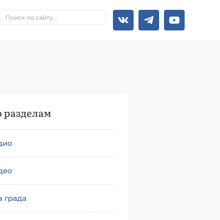
 разделам
дио
део
а града