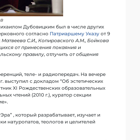
ов
Михаилом Дубовицким был в числе других
ерковного согласно
Патриаршему Указу
от 9
:
Матвеева С.И., Копировского А.М., Бойкова
яющихся от принесения покаяния и
льскому правилу, отлучить от общения
ренций, теле- и радиопередач. На вечере
 г. выступил с докладом “Об эстетических
стник XI Рождественских образовательных
ьных чтений (2010 г.), куратор секции
е».
ра” , который разрабатывает, изучает и
ки натуропатов, теологов и целителей