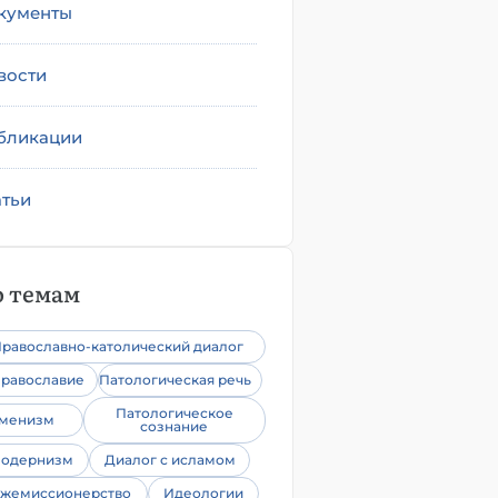
кументы
вости
бликации
атьи
 темам
равославно-католический диалог
равославие
Патологическая речь
Патологическое
уменизм
сознание
одернизм
Диалог с исламом
жемиссионерство
Идеологии