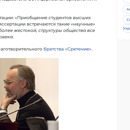
А
ертации: «Приобщение студентов высших
С
иссертации встречаются такие «научные»
Укр
более жестокой, структуры общества все
овека
.
лаготворительного
братства «Сретение»
.