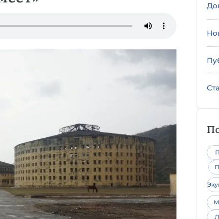
До
Но
Пу
Ст
По
П
П
Эк
М
Л