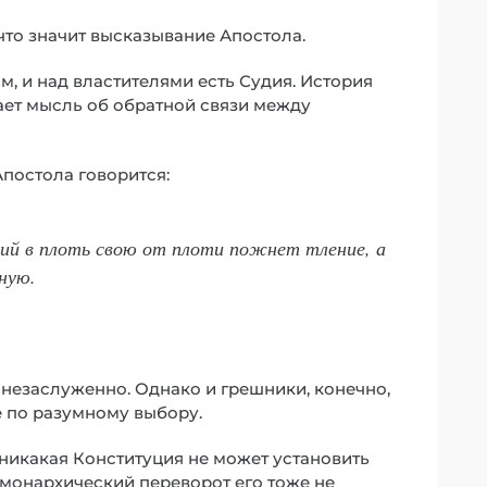
что значит высказывание Апостола.
дом, и над властителями есть Судия. История
дает мысль об обратной связи между
Апостола говорится:
ий в плоть свою от плоти пожнет тление, а
чную.
а незаслуженно. Однако и грешники, конечно,
е по разумному выбору.
о никакая Конституция не может установить
и монархический переворот его тоже не