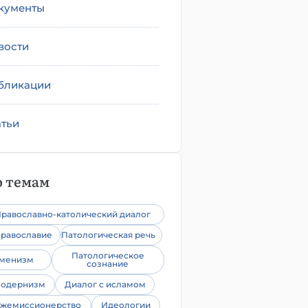
кументы
вости
бликации
атьи
 темам
равославно-католический диалог
равославие
Патологическая речь
Патологическое
уменизм
сознание
одернизм
Диалог с исламом
жемиссионерство
Идеологии