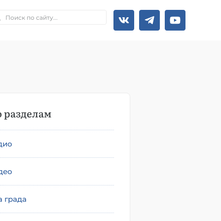
 разделам
дио
део
а града