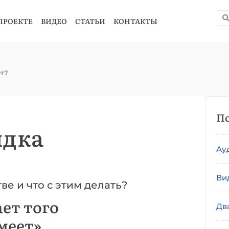
ПРОЕКТЕ
ВИДЕО
СТАТЬИ
КОНТАКТЫ
ет?
По
ядка
Ау
Ви
е и что с этим делать?
ет того
Дв
меет»