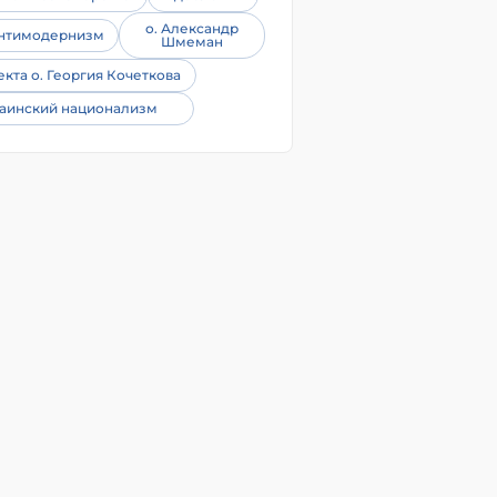
о. Александр
нтимодернизм
Шмеман
екта о. Георгия Кочеткова
аинский национализм