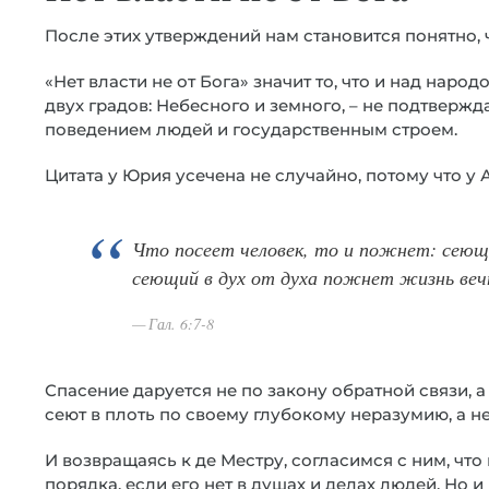
После этих утверждений нам становится понятно, 
«Нет власти не от Бога» значит то, что и над наро
двух градов: Небесного и земного, – не подтверж
поведением людей и государственным строем.
Цитата у Юрия усечена не случайно, потому что у 
Что посеет человек, то и пожнет: сеющ
сеющий в дух от духа пожнет жизнь ве
Гал. 6:7-8
Спасение даруется не по закону обратной связи, 
сеют в плоть по своему глубокому неразумию, а н
И возвращаясь к де Местру, согласимся с ним, чт
порядка, если его нет в душах и делах людей. Но 