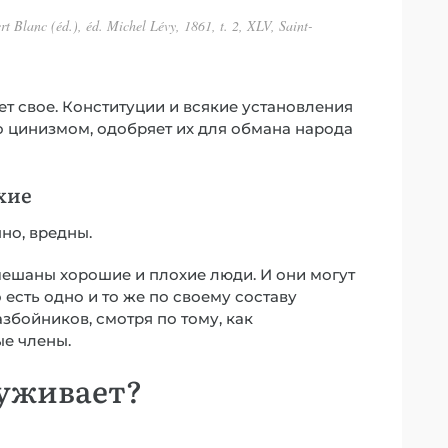
t Blanc (éd.), éd. Michel Lévy, 1861, t. 2, XLV, Saint-
ет свое. Конституции и всякие установления
о цинизмом, одобряет их для обмана народа
хие
чно, вредны.
е смешаны хорошие и плохие люди. И они могут
 есть одно и то же по своему составу
збойников, смотря по тому, как
е члены.
луживает?