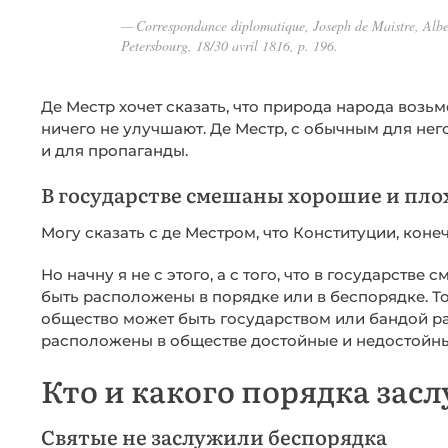
Correspondance diplomatique, Joseph de Maistre, Alber
Petersbourg, 18/30 avril 1816, p. 196.
Де Местр хочет сказать, что природа народа возьм
ничего не улучшают. Де Местр, с обычным для нег
и для пропаганды.
В государстве смешаны хорошие и пло
Могу сказать с де Местром, что Конституции, коне
Но начну я не с этого, а с того, что в государств
быть расположены в порядке или в беспорядке. То
общество может быть государством или бандой ра
расположены в обществе достойные и недостойны
Кто и какого порядка зас
Святые не заслужили беспорядка