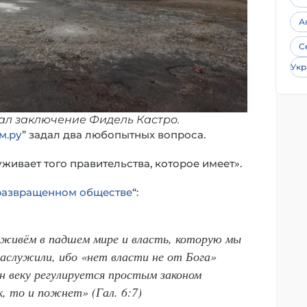
А
С
Укр
вал заключение Фидель Кастро.
м.ру
” задал два любопытных вопроса.
ивает того правительства, которое имеет».
 развращенном обществе
“:
 живём в падшем мире и власть, которую мы
заслужили, ибо «нет власти не от Бога»
он веку регулируется простым законом
, то и пожнет» (Гал. 6:7)