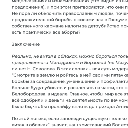
медпоказаниях и изнасилованиях (это видно из 
предложения), и при этом притворяются, что они 
Не пора ли объяснить православным людям, поче
продолжительной борьбы с силами зла в Госдуме 
собственного кармана налоги за детоубийство пр
есть практически все аборты?
Заключение
Реально, не витая в облаках, можно бороться то
предложенного Минздравом и Борзовой (не Мизул
пишет Н. Соколова. В этих словах – вся суть моде
“Смотрите в землю и ройтесь в ней своими пятачк
борьбы за сокращение, уменьшение и профилактику
больше будут убивать и расчленять на части, это 
Белобородова, в идеале. Главное, чтобы мир все 
всё одобрили и деньги на деятельность по вечно
было бы, чтобы пролайфу вплоть до прихода Анти
По этой логике, если заповеди существуют только 
витая в облаках”, значит, наш христианский Бог ест