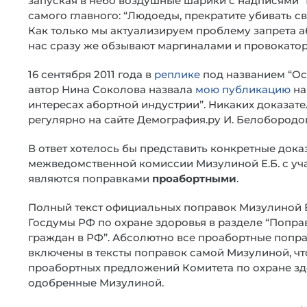
запуская в небо воздушные шарики с надписями “Н
самого главного: “Людоеды, прекратите убивать св
Как только мы актуализируем проблему запрета а
нас сразу же обзывают маргиналами и провокато
16 сентября 2011 года в
реплике
под названием “Ос
автор Нина Соколова назвала
мою публикацию
на
интересах абортной индустрии”. Никаких доказате
регулярно на сайте Демография.ру И. Белобородов
В ответ хотелось бы представить конкретные доказ
межведомственной комиссии Мизулиной Е.Б. с уч
являются поправками
проабортными
.
Полный текст официальных поправок Мизулиной Е
Госдумы РФ по охране здоровья в разделе “Попра
граждан в РФ”. Абсолютно все проабортные попра
включены в тексты поправок самой Мизулиной, чт
проабортных предложений Комитета по охране зд
одобренные Мизулиной.