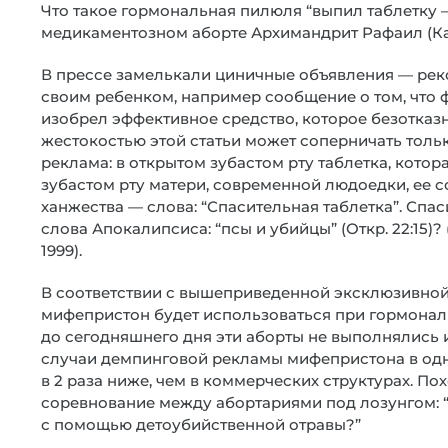
Что такое гормональная пилюля “выпил таблетку – 
медикаментозном аборте Архимандрит Рафаил (Ка
В прессе замелькали циничные объявления — рек
своим ребенком, например сообщение о том, что
изобрел эффективное средство, которое безотказн
жестокостью этой статьи может соперничать толь
реклама: в открытом зубастом рту таблетка, кото
зубастом рту матери, современной людоедки, ее 
ханжества — слова: “Спасительная таблетка”. Спа
слова Апокалипсиса: “псы и убийцы” (Откр. 22:15)?
1999).
В соответствии с вышеприведенной эксклюзивной
мифепристон будет использоваться при гормональ
до сегодняшнего дня эти аборты не выполнялись 
случаи демпинговой рекламы мифепристона в одн
в 2 раза ниже, чем в коммерческих структурах. По
соревнование между абортариями под лозунгом: 
с помощью детоубийственной отравы?”