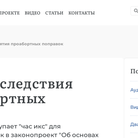
ПРОЕКТЕ
ВИДЕО
СТАТЬИ
КОНТАКТЫ
нятия проабортных поправок
По
оследствия
Ау
ортных
Ви
Дв
упает "час икс" для
к в законопроект "Об основах