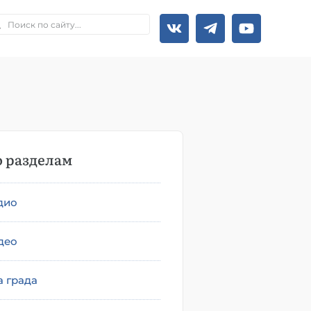
 разделам
дио
део
а града