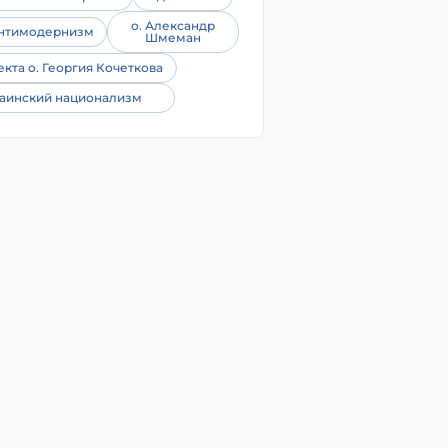
о. Александр
нтимодернизм
Шмеман
екта о. Георгия Кочеткова
аинский национализм