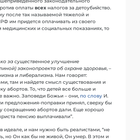
вышеприведенного законодательного
против оплаты
всех
налогов за детоубийство.
му после так называемой тяжелой и
РФ им придется оплачивать из своего
и медицинских и социальных показаниях, то
лько за существенное улучшение
иной) законопроекта об охране здоровья
, –
рнизма и либерализма. Нам говорят:
ами, там и найдете смысл существования и
 абортов. То, что детей все больше и
не важно. Заповеди Божьи – они,
по слову
И.
эти предложения-поправки принял, сверху бы
му сокращению абортов дали. Еще хорошо
христа пенсию выплачивали”.
в идеале, и нам нужно быть реалистами, “не
ь, но Он как бы не живой, Он умер. В этом и