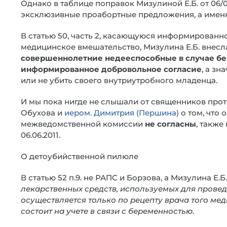
Однако в таблице поправок Мизулиной Е.Б. от 06/
эксклюзивные проабортные предложения, а имен
В статью 50, часть 2, касающуюся информированн
медицинское вмешательство, Мизулина Е.Б. внесла
совершеннолетние недееспособные в случае бе
информированное добровольное согласие
, а зн
или не убить своего внутриутробного младенца.
И мы пока нигде не слышали от священников прот
Обухова и
иером. Димитрия (Першина)
о том, что 
межведомственной комиссии
не согласны
, также
06.06.2011.
О детоубийственной пилюле
В статью 52 п.9. не РАПС и Борзова, а Мизулина Е
лекарственных средств, используемых для прове
осуществляется только по рецепту врача того ме
состоит на учете в связи с беременностью
.