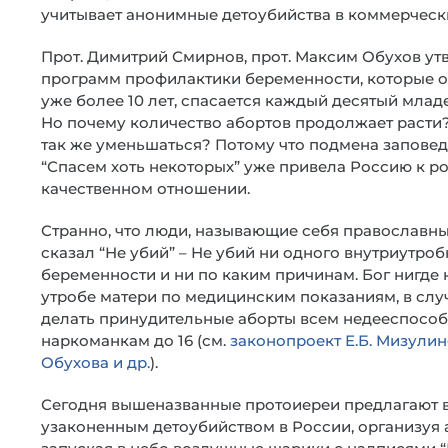
учитывает анонимные детоубийства в коммерчески
Прот. Димитрий Смирнов, прот. Максим Обухов у
программ профилактики беременности, которые о
уже более 10 лет, спасается каждый десятый млад
Но почему количество абортов продолжает расти
так же уменьшаться? Потому что подмена заповед
“Спасем хоть некоторых” уже привела Россию к рос
качественном отношении.
Странно, что люди, называющие себя православным
сказал “Не убий” – Не убий ни одного внутриутроб
беременности и ни по каким причинам. Бог нигде н
утробе матери по медицинским показаниям, в случ
делать принудительные аборты всем недееспособ
наркоманкам до 16 (см.
законопроект Е.Б. Мизулин
Обухова и др.
).
Сегодня вышеназванные протоиереи предлагают в
узаконенным детоубийством в России, организуя