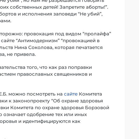
е убий”, но нам не разрешается говорить
оих собственных детей! Запретите аборты!”.
бортов и исполнения заповеди “Не убий”,
рами.
торожно: провокация под видом “пролайфа”
 сайте “Антимодернизм” “провокацией в
льств Нина Соколова, которая печатается
а, не привела.
ательства того, что как раз поправки
астием православных священников и
.Б. можно посмотреть на
сайте
Комитета
вки к законопроекту “Об охране здоровья
вки Комитета по охране здоровья Борзовой
о означает одобрение тех или иных
оровья и идентифицируются как