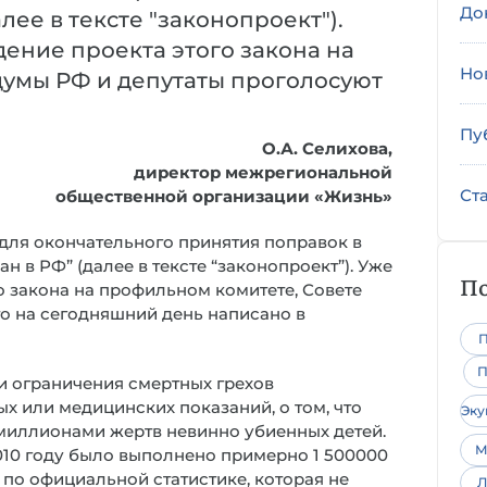
До
лее в тексте "законопроект").
дение проекта этого закона на
Но
думы РФ и депутаты проголосуют
Пу
О.А. Селихова,
директор межрегиональной
Ст
общественной организации «Жизнь»
с” для окончательного принятия поправок в
 в РФ” (далее в тексте “законопроект”). Уже
По
о закона на профильном комитете, Совете
что на сегодняшний день написано в
П
П
и ограничения смертных грехов
х или медицинских показаний, о том, что
Эк
миллионами жертв невинно убиенных детей.
М
 2010 году было выполнено примерно 1 500000
ко по официальной статистике, которая не
Л