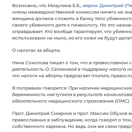
Возможно, что Мизулина Е.Б.,
иером. Димитрий (П
члены межведомственной комиссии ничего не знаю
женщина должна сложить в банку тело убиенного 
своего убиенного дитя к гинекологу. Но это незна
оправдывает. Кто вообще гарантирует, что убиенн
использовано на мыло, из его кожи не будут дела
О налогах за аборты
Нина Соколова пишет о том, что
в православном 
деятельность О. Селиховой в поддержку налога н
что налоги на аборты предлагает платить правос
В поправках говорится:
При наличии медицинских 
беременность наступила в результате изнасилова
обязательного медицинского страхования (ОМС)
.
Прот. Димитрий Смирнов и прот. Максим Обухов во
православных в заблуждение, когда говорят о том,
собственного кармана. Но ведь они же сами предл