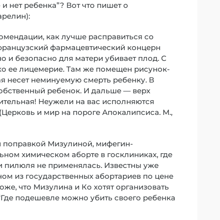
и нет ребенка”? Вот что пишет о
релин):
омендации, как лучше расправиться со
 французский фармацевтический концерн
о и безопасно для матери убивает плод. С
ко ее лицемерие. Там же помещен рисунок-
рая несет неминуемую смерть ребенку. В
собственный ребенок. И дальше — верх
сительная! Неужели на вас исполняются
 (Церковь и мир на пороге Апокалипсиса. М.,
 поправкой Мизулиной, мифегин-
ном химическом аборте в госклиниках, где
и пилюля не применялась. Известны уже
ом из государственных абортариев по цене
хоже, что Мизулина и Ко хотят организовать
“Где подешевле можно убить своего ребенка