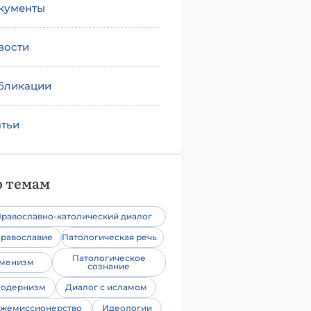
кументы
вости
бликации
атьи
 темам
равославно-католический диалог
равославие
Патологическая речь
Патологическое
уменизм
сознание
одернизм
Диалог с исламом
жемиссионерство
Идеологии