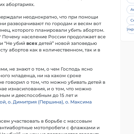
х абортариях.
А
тверждали неоднократно, что при помощи
С
ни разворачивают по городам и весям вот
Укр
енец, которого планировали убить абортом.
? Почему население России продолжает все
и “Не убий
всех
детей” новой заповедью
ту абортов как в количественном, так и в
и, не знают о том, о чем Господь ясно
ного младенца, ни на каком сроке
е говорил о том, что можно убивать детей в
ае изнасилования, и о том, что можно
ным и дееспособным до 15 лет и
ой, о. Димитрия (Першина), о. Максима
сем участвовать в борьбе с массовым
 антиабортные мотопробеги с флажками и