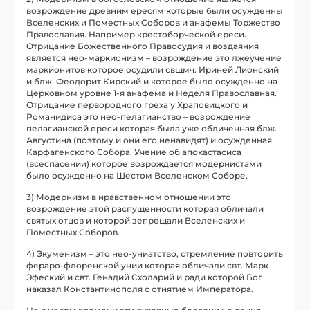
возрождение древним ересям которые были осужденны
Вселенских и Поместных Соборов и анафемы Торжество
Православия. Например крестоборческой ереси.
Отрицание Божественного Правосудия и воздаяния
является нео-маркионизм – возрождение это лжеучение
маркионитов которое осудили свщмч. Ириней Лионский
и блж. Феодорит Кирский и которое было осужденно на
Церковном уровне 1-я анафема и Неделя Православная.
Отрицание первородного греха у Храповицкого и
Романидиса это нео-пелагианство – возрождение
пелагианской ереси которая была уже обличенная блж.
Августина (поэтому и они его ненавидят) и осужденная
Карфагенского Собора. Учение об апокастасиса
(всеспасении) которое возрождается модернистами
было осужденно на Шестом Вселенском Соборе.
3) Модернизм в нравственном отношении это
возрождение этой распущенности которая обличали
святых отцов и которой зепрещали Вселенских и
Поместных Соборов.
4) Экуменизм – это нео-униатство, стремление повторить
фераро-флоренской унии которая обличали свт. Марк
Эфеский и свт. Генадий Схоларий и ради которой Бог
наказал Константинополя с отнятием Императора.