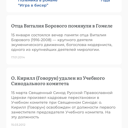
“Игра в бисер”
Отца Виталия Борового помянули в Гомеле
15 января состоялся вечер памяти отца Виталия
Борового (1916-2008) — крупного деятеля
экуменического движения, богослова-модерниста,
одного из крупнейших деятелей мирологии.
17.01.2014
О. Кирилл (Говорун) удален из Учебного
Синодального комитета
15 марта Священный Синод Русской Православной
Церкви произвел кадровые перестановки в
Учебном комитете при Священном Синоде: о.
Кирилл (Говорун) освобожден от должности первого
заместителя председателя Учебного комитета. На
эту должность
15.03.2012