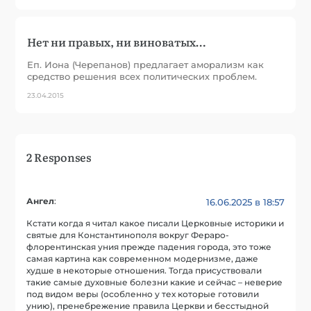
Нет ни правых, ни виноватых…
Еп. Иона (Черепанов) предлагает аморализм как
средство решения всех политических проблем.
23.04.2015
2 Responses
Ангел
:
16.06.2025 в 18:57
Кстати когда я читал какое писали Церковные историки и
святые для Константинополя вокруг Фераро-
флорентинская уния прежде падения города, это тоже
самая картина как современном модернизме, даже
худше в некоторые отношения. Тогда присуствовали
такие самые духовные болезни какие и сейчас – неверие
под видом веры (особленно у тех которые готовили
унию), пренебрежение правила Церкви и бесстыдной