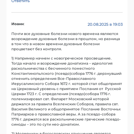
Ответить
Иоанн
:
20.08.2025 в 19:03
Почти все духовные болезни нового времена являются
возрождение духовные болезни в прошлом, но разница
в том что в новом времени духовные болезни
процветают без контроля.
1) Например начнем с новогреческое просвещение.
Тогда начало и возрождение донатизма – идеология
раскольничества с бесчинного поместного
Константинопьлского (псевдо)собора 1776 г. дерзнувший
отменить определения Все-Православного
Иерусалимского Собора 1672 г. которой стал общопринят
на Церковный уровень с приятием Послания от Русской
Церкви 1723 г. С определения (псевдо)собора 1776 г.
полемизировал свт. Филарет Московский которой
держался за правила Вселенских Соборов, правила свт.
Василия Великого и общопринятое Послание Восточньх
Патриархов о православной веры. А за псевдо-собора
1776 г. держатся все раскольнические греческие псевдо-
синоды – это по сути нео-донатизм.
2) Модернизм в богословском отношение является