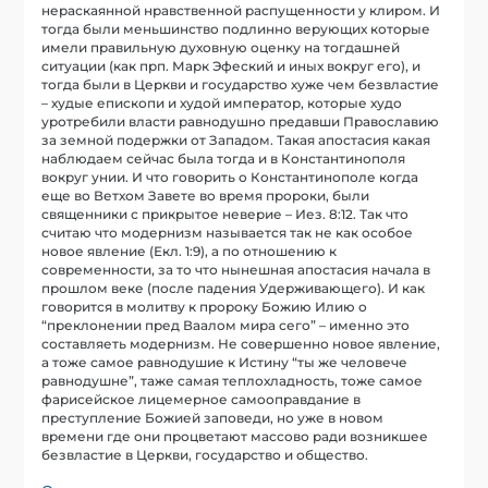
нераскаянной нравственной распущенности у клиром. И
тогда были меньшинство подлинно верующих которые
имели правильную духовную оценку на тогдашней
ситуации (как прп. Марк Эфеский и иных вокруг его), и
тогда были в Церкви и государство хуже чем безвластие
– худые епископи и худой император, которые худо
уротребили власти равнодушно предавши Православию
за земной подержки от Западом. Такая апостасия какая
наблюдаем сейчас была тогда и в Константинополя
вокруг унии. И что говорить о Константинополе когда
еще во Ветхом Завете во время пророки, были
священники с прикрытое неверие – Иез. 8:12. Так что
считаю что модернизм называется так не как особое
новое явление (Екл. 1:9), а по отношению к
современности, за то что нынешная апостасия начала в
прошлом веке (после падения Удерживающего). И как
говорится в молитву к пророку Божию Илию о
“преклонении пред Ваалом мира сего” – именно это
составляеть модернизм. Не совершенно новое явление,
а тоже самое равнодушие к Истину “ты же человече
равнодушне”, таже самая теплохладность, тоже самое
фарисейское лицемерное самооправдание в
преступление Божией заповеди, но уже в новом
времени где они процветают массово ради возникшее
безвластие в Церкви, государство и общество.