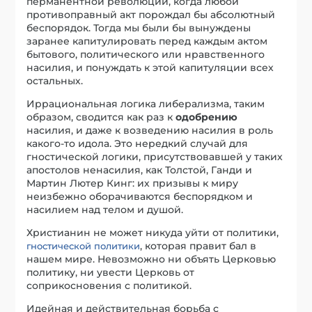
перманентной революции, когда любой
противоправный акт порождал бы абсолютный
беспорядок. Тогда мы были бы вынуждены
заранее капитулировать перед каждым актом
бытового, политического или нравственного
насилия, и понуждать к этой капитуляции всех
остальных.
Иррациональная логика либерализма, таким
образом, сводится как раз к
одобрению
насилия, и даже к возведению насилия в роль
какого-то идола. Это нередкий случай для
гностической логики, присутствовавшей у таких
апостолов ненасилия, как Толстой, Ганди и
Мартин Лютер Кинг: их призывы к миру
неизбежно оборачиваются беспорядком и
насилием над телом и душой.
Христианин не может никуда уйти от политики,
, которая правит бал в
гностической политики
нашем мире. Невозможно ни объять Церковью
политику, ни увести Церковь от
соприкосновения с политикой.
Идейная и действительная борьба с