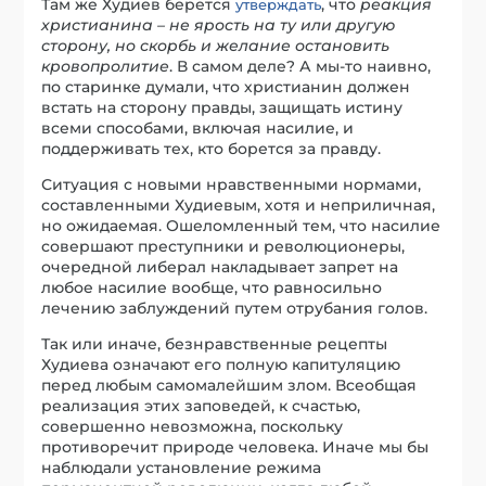
Там же Худиев берется
, что
реакция
утверждать
христианина – не ярость на ту или другую
сторону, но скорбь и желание остановить
кровопролитие
. В самом деле? А мы-то наивно,
по старинке думали, что христианин должен
встать на сторону правды, защищать истину
всеми способами, включая насилие, и
поддерживать тех, кто борется за правду.
Ситуация с новыми нравственными нормами,
составленными Худиевым, хотя и неприличная,
но ожидаемая. Ошеломленный тем, что насилие
совершают преступники и революционеры,
очередной либерал накладывает запрет на
любое насилие вообще, что равносильно
лечению заблуждений путем отрубания голов.
Так или иначе, безнравственные рецепты
Худиева означают его полную капитуляцию
перед любым самомалейшим злом. Всеобщая
реализация этих заповедей, к счастью,
совершенно невозможна, поскольку
противоречит природе человека. Иначе мы бы
наблюдали установление режима