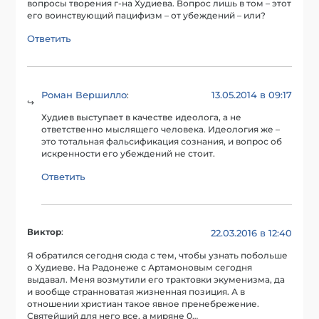
вопросы творения г-на Худиева. Вопрос лишь в том – этот
его воинствующий пацифизм – от убеждений – или?
Ответить
Роман Вершилло
13.05.2014 в 09:17
:
Худиев выступает в качестве идеолога, а не
ответственно мыслящего человека. Идеология же –
это тотальная фальсификация сознания, и вопрос об
искренности его убеждений не стоит.
Ответить
Виктор
:
22.03.2016 в 12:40
Я обратился сегодня сюда с тем, чтобы узнать побольше
о Худиеве. На Радонеже с Артамоновым сегодня
выдавал. Меня возмутили его трактовки экуменизма, да
и вообще странноватая жизненная позиция. А в
отношении христиан такое явное пренебрежение.
Святейший для него все, а миряне 0…