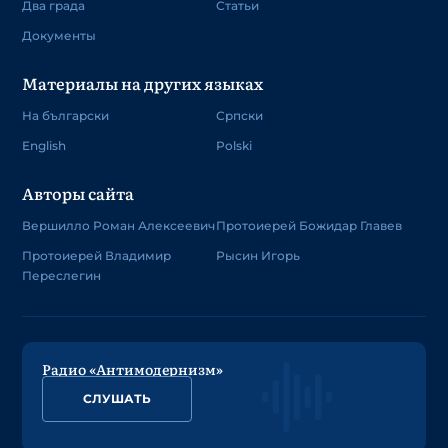
Два града
Статьи
Документы
Материалы на других языках
На български
Српски
English
Polski
Авторы сайта
Вершилло Роман Алексеевич
Протоиерей Божидар Главев
Протоиерей Владимир
Рысин Игорь
Переслегин
Радио «Антимодернизм»
СЛУШАТЬ