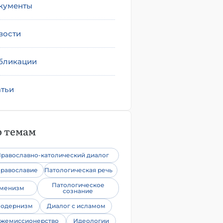
кументы
вости
бликации
атьи
 темам
равославно-католический диалог
равославие
Патологическая речь
Патологическое
уменизм
сознание
одернизм
Диалог с исламом
жемиссионерство
Идеологии