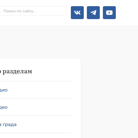
 разделам
дио
део
а града