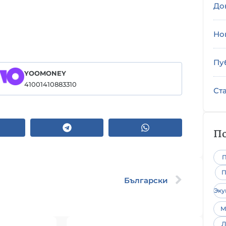
До
Но
Пу
YOOMONEY
41001410883310
Ст
По
П
П
Български
Эк
М
Л