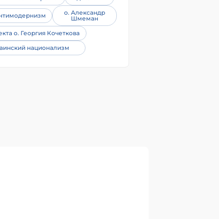
о. Александр
нтимодернизм
Шмеман
екта о. Георгия Кочеткова
аинский национализм