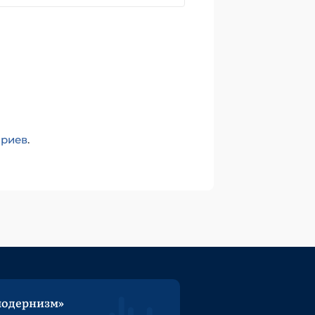
ариев
.
модернизм»