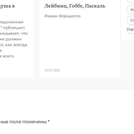
душа в
Лейбниц, Гоббс, Паскаль
А
Роман Вершилло
С
рядоченная
” публицист
Укр
азывает, что
еке должен
о, как всегда
е.
з всего
13.07.2021
ные поля помечены
*