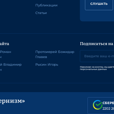
СЛУШАТЬ
Публикации
Статьи
айта
Подписаться на
 Роман
Протоиерей Божидар
ч
Главев
ей Владимир
Рысин Игорь
Нажимая на кнопку, вы дает
н
персональных данных
ернизм»
СБЕР
2202 2