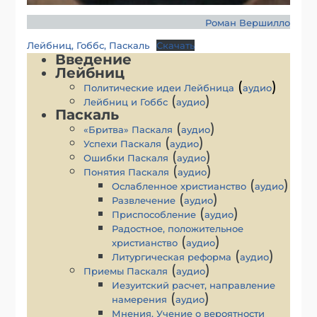
Роман Вершилло
Лейбниц, Гоббс, Паскаль
Скачать
Введение
Лейбниц
(
)
Политические идеи Лейбница
аудио
(
)
Лейбниц и Гоббс
аудио
Паскаль
(
)
«Бритва» Паскаля
аудио
(
)
Успехи Паскаля
аудио
(
)
Ошибки Паскаля
аудио
(
)
Понятия Паскаля
аудио
(
)
Ослабленное христианство
аудио
(
)
Развлечение
аудио
(
)
Приспособление
аудио
Радостное, положительное
(
)
христианство
аудио
(
)
Литургическая реформа
аудио
(
)
Приемы Паскаля
аудио
Иезуитский расчет, направление
(
)
намерения
аудио
Мнения. Учение о вероятности