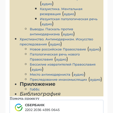
(
)
аудио
Казуистика. Ментальная
(
)
резервация
аудио
Иезуитская патологическая речь
(
)
аудио
Выводы. Паскаль против
(
)
антимодернизма
аудио
Христианство. Антимодернизм. Искусство
(
)
преследования
аудио
(
)
Новое российское Православие
аудио
Патологическая речь нового
(
)
Православия
аудио
Бессилие извратителей Православия
(
)
аудио
(
)
Место антимодерниста
аудио
(
)
Преследование инакомыслящих
аудио
Приложение
Гоббс
Библиография
Помочь проекту
СБЕРБАНК
2202 2036 4595 0645