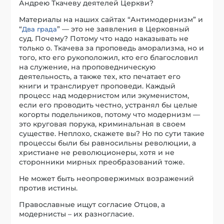
Андрею Ткачеву деятелей Церкви?
Материалы на наших сайтах “Антимодернизм” и
“
” — это не заявления в Церковный
Два града
суд. Почему? Потому что надо наказывать не
только о. Ткачева за проповедь аморализма, но и
того, кто его рукоположил, кто его благословил
на служение, на проповедническую
деятельность, а также тех, кто печатает его
книги и транслирует проповеди. Каждый
процесс над модернистом или экуменистом,
если его проводить честно, устранял бы целые
когорты подельников, потому что модернизм —
это круговая порука, криминальная в своем
существе. Неплохо, скажете вы? Но по сути такие
процессы были бы равносильны революции, а
христиане не революционеры, хотя и не
сторонники мирных преобразований тоже.
Не может быть неопровержимых возражений
против истины.
Православные ищут согласие Отцов, а
модернисты – их разногласие.