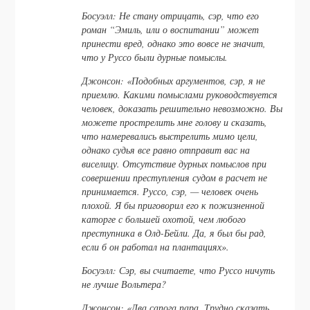
Босуэлл: Не стану отрицать, сэр, что его
роман “Эмиль, или о воспитании” может
принести вред, однако это вовсе не значит,
что у Руссо были дурные помыслы.
Джонсон: «Подобных аргументов, сэр, я не
приемлю. Какими помыслами руководствуется
человек, доказать решительно невозможно. Вы
можете прострелить мне голову и сказать,
что намеревались выстрелить мимо цели,
однако судья все равно отправит вас на
виселицу. Отсутствие дурных помыслов при
совершении преступления судом в расчет не
принимается. Руссо, сэр, — человек очень
плохой. Я бы приговорил его к пожизненной
каторге с большей охотой, чем любого
преступника в Олд-Бейли. Да, я был бы рад,
если б он работал на плантациях».
Босуэлл: Сэр, вы считаете, что Руссо ничуть
не лучше Вольтера?
Джонсон: «Два сапога пара. Трудно сказать,