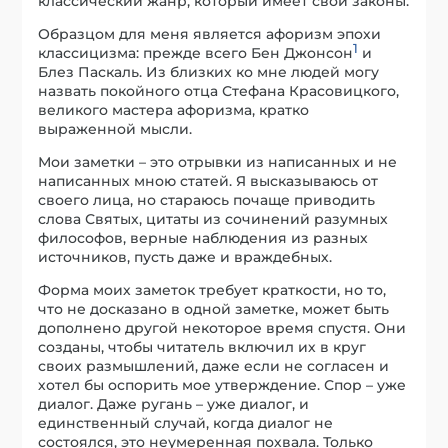
классический жанр, который имеет свои законы.
Образцом для меня является афоризм эпохи
1
классицизма: прежде всего Бен Джонсон
и
Блез Паскаль. Из близких ко мне людей могу
назвать покойного отца Стефана Красовицкого,
великого мастера афоризма, кратко
выраженной мысли.
Мои заметки – это отрывки из написанных и не
написанных мною статей. Я высказываюсь от
своего лица, но стараюсь почаще приводить
слова Святых, цитаты из сочинений разумных
философов, верные наблюдения из разных
источников, пусть даже и враждебных.
Форма моих заметок требует краткости, но то,
что не досказано в одной заметке, может быть
дополнено другой некоторое время спустя. Они
созданы, чтобы читатель включил их в круг
своих размышлений, даже если не согласен и
хотел бы оспорить мое утверждение. Спор – уже
диалог. Даже ругань – уже диалог, и
единственный случай, когда диалог не
состоялся, это неумеренная похвала. Только