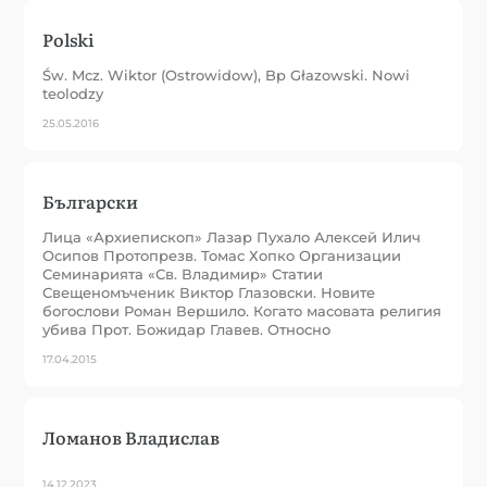
Polski
Św. Mcz. Wiktor (Ostrowidow), Bp Głazowski. Nowi
teolodzy
25.05.2016
Български
Лица «Архиепископ» Лазар Пухало Алексей Илич
Осипов Протопрезв. Томас Хопко Организации
Семинарията «Св. Владимир» Статии
Свещеномъченик Виктор Глазовски. Новите
богослови Роман Вершило. Когато масовата религия
убива Прот. Божидар Главев. Относно
17.04.2015
Ломанов Владислав
14.12.2023