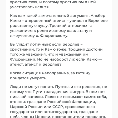
христианская, и поэтому христианам в ней
участвовать нельзя.
Как вам такой замечательный аргумент: Альбер
Камю – откровенный атеист – увидел в Бердяеве
родственную душу. Троцкий относился с
уважением к религиозному шарлатану и
лжеученому о. Флоренскому.
Выглядит логичным: если Бердяев –
христианин, то и Камю тоже. Троцкий достоин
того же уважения, что и уважаемый им
Флоренский. Но не наоборот ли: если Камю —
атеист, атеист и Бердяев?
Когда ситуация непоправима, за Истину
придется умереть.
Люди не могут понять Путина и его решения, не
потому что Путин загадочная фигура. В нем нет
никакой загадки. Люди не понимают самих себя,
кто они: граждане Российской Федерации,
Царской России или СССР, православного
государства или антигосударства, граждане
неба, члены Церкви, восстановители прошлого,