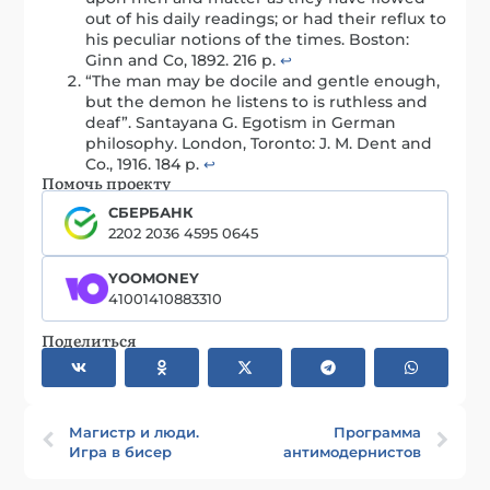
out of his daily readings; or had their reflux to
his peculiar notions of the times. Boston:
Ginn and Co, 1892. 216 p.
↩︎
“The man may be docile and gentle enough,
but the demon he listens to is ruthless and
deaf”. Santayana G. Egotism in German
philosophy. London, Toronto: J. M. Dent and
Co., 1916. 184 p.
↩︎
Помочь проекту
СБЕРБАНК
2202 2036 4595 0645
YOOMONEY
41001410883310
Поделиться
Магистр и люди.
Программа
Игра в бисер
антимодернистов