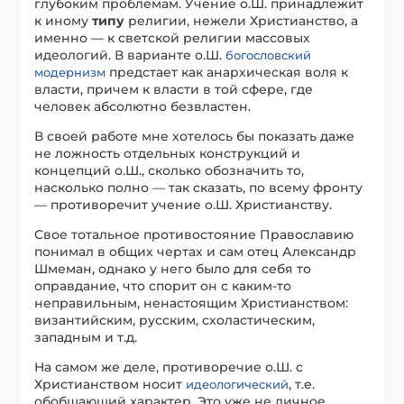
глубоким проблемам. Учение о.Ш. принадлежит
к иному
типу
религии, нежели Христианство, а
именно — к светской религии массовых
идеологий. В варианте о.Ш.
богословский
предстает как анархическая воля к
модернизм
власти, причем к власти в той сфере, где
человек абсолютно безвластен.
В своей работе мне хотелось бы показать даже
не ложность отдельных конструкций и
концепций о.Ш., сколько обозначить то,
насколько полно — так сказать, по всему фронту
— противоречит учение о.Ш. Христианству.
Свое тотальное противостояние Православию
понимал в общих чертах и сам отец Александр
Шмеман, однако у него было для себя то
оправдание, что спорит он с каким-то
неправильным, ненастоящим Христианством:
византийским, русским, схоластическим,
западным и т.д.
На самом же деле, противоречие о.Ш. с
Христианством носит
, т.е.
идеологический
обобщающий характер. Это уже не личное