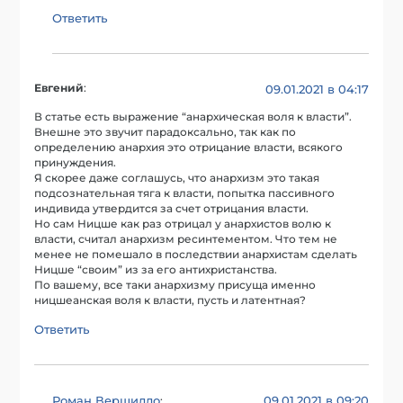
Ответить
Евгений
:
09.01.2021 в 04:17
В статье есть выражение “анархическая воля к власти”.
Внешне это звучит парадоксально, так как по
определению анархия это отрицание власти, всякого
принуждения.
Я скорее даже соглашусь, что анархизм это такая
подсознательная тяга к власти, попытка пассивного
индивида утвердится за счет отрицания власти.
Но сам Ницше как раз отрицал у анархистов волю к
власти, считал анархизм ресинтементом. Что тем не
менее не помешало в последствии анархистам сделать
Ницше “своим” из за его антихристанства.
По вашему, все таки анархизму присуща именно
ницшеанская воля к власти, пусть и латентная?
Ответить
Роман Вершилло
09.01.2021 в 09:20
: