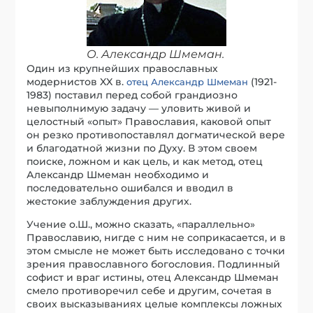
О. Александр Шмеман.
Один из крупнейших православных
модернистов XX в.
(1921-
отец Александр Шмеман
1983) поставил перед собой грандиозно
невыполнимую задачу — уловить живой и
целостный «опыт» Православия, каковой опыт
он резко противопоставлял догматической вере
и благодатной жизни по Духу. В этом своем
поиске, ложном и как цель, и как метод, отец
Александр Шмеман необходимо и
последовательно ошибался и вводил в
жестокие заблуждения других.
Учение о.Ш., можно сказать, «параллельно»
Православию, нигде с ним не соприкасается, и в
этом смысле не может быть исследовано с точки
зрения православного богословия. Подлинный
софист и враг истины, отец Александр Шмеман
смело противоречил себе и другим, сочетая в
своих высказываниях целые комплексы ложных