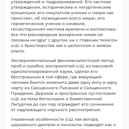
утверждений и подразумеваний. Его частные
утверждения, исторические и литургические
концепции, его оккультное учение о «мире как
таинстве», об «освящении всего мира», его
герметическое учение о символе,
посюсторонняя мистика времени и коллектива,-
все эти разнородные воззрения никак не
связаны ни друг с другом, ни с главным тезисом
о.Ш. о Христианстве как о целостном и живом
опыте.
Экспериментальный феноменалистский метод
проб и ошибок, воспринятый о.Ш. из массовой
идеологизированной науки, сделал его
бесстрашным в той сфере, где верующий
человек боится изменить даже одну йоту и одну
черту из Священного Писания и Священного
Предания. Дерзкое и пространное пустословие
о.Ш. на темы богословия и Божественной
Литургии до сих пор ограждает его сочинения
от надлежащего научного рассмотрения.
Указанные особенности о.Ш. как автора,
церковного деятеля и личности, подводят нас к