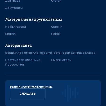
Два града
Статьи
Документы
Материалы на других языках
На български
Српски
English
Polski
Авторы сайта
Вершилло Роман Алексеевич
Протоиерей Божидар Главев
Протоиерей Владимир
Рысин Игорь
Переслегин
Радио «Антимодернизм»
СЛУШАТЬ