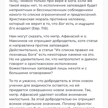
14:15),- можно только при вере в Бога. Если же
такой веры нет, то исполнение заповедей будет
неприятным и бессмысленным соблюдением
какого-то списка ограничений и предписаний
.
Христианская мораль противна человеку,
который не верит в то, что
Бог есть, и ищущим
Его воздает
(Евр. 11:6).
Нам могут сказать, что митр. Афанасий и о.
Максимов не отрицают добродетель, хотя статья
и направлена против заповедей.
Действительно, в статье “Из списка правил не
познаешь Бога” есть некоторые намеки на это.
Но не удивительно ли, что митрополит и дьякон
говорят о христианском исполнении
Божественных заповедей лишь нехотя и с
большими оговорками?
То-то и ужасно, что добродетель в этом новом
учении для видимости остается, но ей
придается совершенно новое значение. Так,
митр. Афанасий уделяет особое внимание
милостыне. За этой добродетелью он отрицает
всякое отдельное значение.
Почему Христос