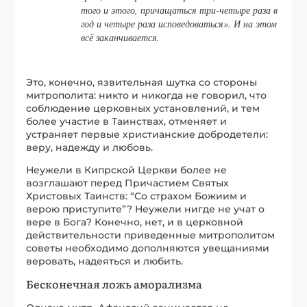
того и этого, причащаться три-четыре раза в
год и четыре раза исповедоваться». И на этом
всё заканчивается.
Это, конечно, язвительная шутка со стороны
митрополита: никто и никогда не говорил, что
соблюдение церковных установлений, и тем
более участие в Таинствах, отменяет и
устраняет первые христианские добродетели:
веру, надежду и любовь.
Неужели в Кипрской Церкви более не
возглашают перед Причастием Святых
Христовых Таинств: “Со страхом Божиим и
верою приступите”? Неужели нигде не учат о
вере в Бога? Конечно, нет, и в церковной
действительности приведенные митрополитом
советы необходимо дополняются увещаниями
веровать, надеяться и любить.
Бесконечная ложь аморализма