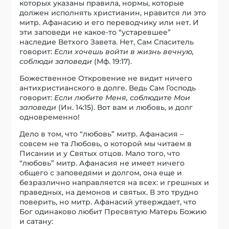
которых указаны правила, нормы, которые
должен исполнять христианин, нравится ли это
митр. Афанасию и его переводчику или нет. И
эти заповеди не какое-то “устаревшее”
наследие Ветхого Завета. Нет, Сам Спаситель
говорит:
Если хочешь войти в жизнь вечную,
соблюди заповеди
(Мф. 19:17).
Божественное Откровение не видит ничего
антихристианского в долге. Ведь Сам Господь
говорит:
Если любите Меня, соблюдите Мои
заповеди
(Ин. 14:15). Вот вам и любовь, и долг
одновременно!
Дело в том, что “любовь” митр. Афанасия –
совсем не та Любовь, о которой мы читаем в
Писании и у Святых отцов. Мало того, что
“любовь” митр. Афанасия не имеет ничего
общего с заповедями и долгом, она еще и
безразлично направляется на всех: и грешных и
праведных, на демонов и святых. В это трудно
поверить, но митр. Афанасий утверждает, что
Бог одинаково любит Пресвятую Матерь Божию
и сатану: