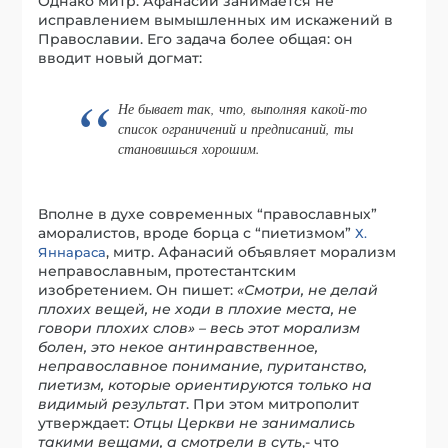
Однако митр. Афанасий занимается не
исправлением вымышленных им искажений в
Православии. Его задача более общая: он
вводит новый догмат:
Не бывает так, что, выполняя какой-то
список ограничений и предписаний, ты
становишься хорошим.
Вполне в духе современных “православных”
аморалистов, вроде борца с “пиетизмом”
Х.
, митр. Афанасий объявляет морализм
Яннараса
неправославным, протестантским
изобретением. Он пишет:
«Смотри, не делай
плохих вещей, не ходи в плохие места, не
говори плохих слов» – весь этот морализм
болен, это некое антинравственное,
неправославное понимание, пуританство,
пиетизм, которые ориентируются только на
видимый результат
. При этом митрополит
утверждает:
Отцы Церкви не занимались
такими вещами, а смотрели в суть
,- что