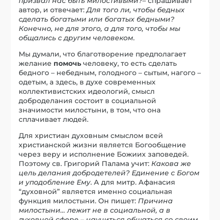
призвал нас быть милостивыми?
– спрашивает
автор, и отвечает:
Для того ли, чтобы бедных
сделать богатыми или богатых бедными?
Конечно, не для этого, а для того, чтобы мы
общались с другим человеком
.
Мы думали, что благотворение предполагает
желание
помочь
человеку, то есть сделать
бедного – небедным, голодного – сытым, нагого –
одетым, а здесь, в духе современных
коллективистских идеологий, смысл
доброделания состоит в социальной
значимости милостыни, в том, что она
сплачивает людей.
Для христиан духовным смыслом всей
христианской жизни является Богообщение
через веру и исполнение Божиих заповедей.
Поэтому св. Григорий Палама учит:
Какова же
цель делания добродетелей? Единение с Богом
и уподобление Ему
. А для митр. Афанасия
“духовной” является именно социальная
функция милостыни. Он пишет:
Причина
милостыни… лежит не в социальной, а в
духовной сфере – научиться общаться со своим