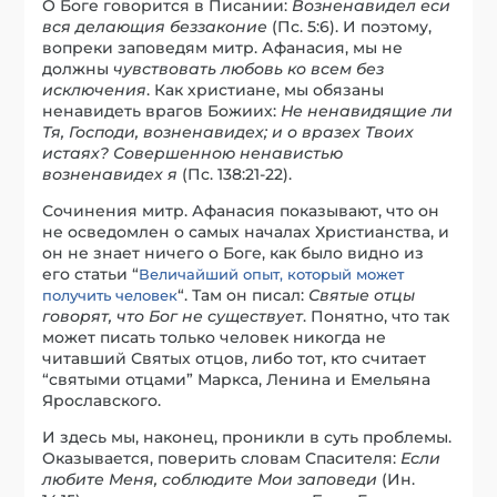
О Боге говорится в Писании:
Возненавидел еси
вся делающия беззаконие
(Пс. 5:6). И поэтому,
вопреки заповедям митр. Афанасия, мы не
должны
чувствовать любовь ко всем без
исключения
. Как христиане, мы обязаны
ненавидеть врагов Божиих:
Не ненавидящие ли
Тя, Господи, возненавидех; и о вразех Твоих
истаях? Совершенною ненавистью
возненавидех я
(Пс. 138:21-22).
Сочинения митр. Афанасия показывают, что он
не осведомлен о самых началах Христианства, и
он не знает ничего о Боге, как было видно из
его статьи “
Величайший опыт, который может
“. Там он писал:
Святые отцы
получить человек
говорят, что Бог не существует
. Понятно, что так
может писать только человек никогда не
читавший Святых отцов, либо тот, кто считает
“святыми отцами” Маркса, Ленина и Емельяна
Ярославского.
И здесь мы, наконец, проникли в суть проблемы.
Оказывается, поверить словам Спасителя:
Если
любите Меня, соблюдите Мои заповеди
(Ин.