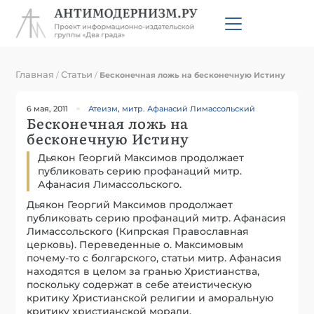
Главная
Статьи
/
/
Бесконечная ложь на бесконечную Истину
6 мая, 2011
Атеизм
,
митр. Афанасий Лимассольский
Бесконечная ложь на
бесконечную Истину
Дьякон Георгий Максимов продолжает
публиковать серию профанаций митр.
Афанасия Лимассольского.
Дьякон Георгий Максимов продолжает
публиковать серию профанаций митр. Афанасия
Лимассольского (Кипрская Православная
церковь). Переведенные о. Максимовым
почему-то с болгарского, статьи митр. Афанасия
находятся в целом за гранью Христианства,
поскольку содержат в себе атеистическую
критику Христианской религии и аморальную
критику христианской морали.