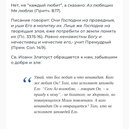
Нет, не “каждый любит”, а сказано:
Аз любящих
Мя люблю
(Притч. 8:17).
Писание говорит:
Очи Господни на праведныя,
и уши Его в молитву их. Лице же Господне на
творящыя злая, еже потребити от земли память
их
(Пс. 33:15-16).
Равно ненавистны Богу и
нечестивец и нечестие его
,- учит Премудрый
(Прем. Сол. 14:9).
Св. Иоанн Златоуст обращается к нам, забывшим
о добре и зле:
Узнай, что Бог любит и что ненавидит. Кого
же любит Он? Того, кто исполняет заповеди
Его. “Сего Аз возлюблю, – говорит Он, – и
прииду к нему”,- не богатого, не здорового, но
повинующегося Моим повелениям. А кого
ненавидит Он и отвращается? Того, кто не
исполняет заповедей Его.