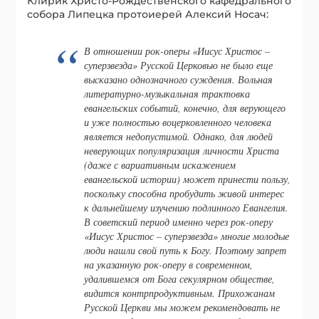
Клирик Христо-Рождественского кафедрального
собора Липецка прото­иерей Алексий Носач:
В отношении рок-оперы «Иисус Христос –
суперзвезда» Русской Церковью не было еще
высказано однозначного суждения. Вольная
литературно-музыкальная трактовка
евангельских событий, конечно, для верующего
и уже полностью воцерковленного человека
является недопустимой. Однако, для людей
неверующих популяризация личности Христа
(даже с вариативным искажением
евангельской истории) может принести пользу,
поскольку способна пробудить живой интерес
к дальнейшему изучению подлинного Евангелия.
В советский период именно через рок-оперу
«Иисус Христос – суперзвезда» многие молодые
люди нашли свой путь к Богу. Поэтому запрет
на указанную рок-оперу в современном,
удалившемся от Бога секулярном обществе,
видится контрпродуктивным. Прихожанам
Русской Церкви мы можем рекомендовать не