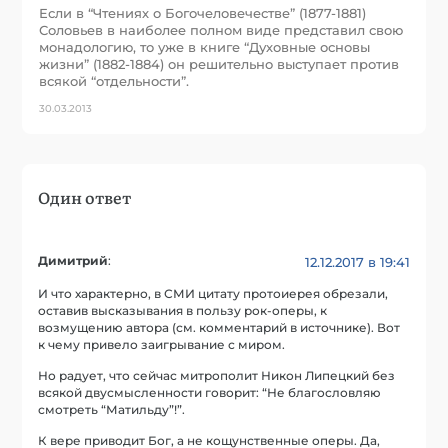
Если в “Чтениях о Богочеловечестве” (1877-1881)
Соловьев в наиболее полном виде представил свою
монадологию, то уже в книге “Духовные основы
жизни” (1882-1884) он решительно выступает против
всякой “отдельности”.
30.03.2013
Один ответ
Димитрий
:
12.12.2017 в 19:41
И что характерно, в СМИ цитату протоиерея обрезали,
оставив высказывания в пользу рок-оперы, к
возмущению автора (см. комментарий в источнике). Вот
к чему привело заигрывание с миром.
Но радует, что сейчас митрополит Никон Липецкий без
всякой двусмысленности говорит: “Не благословляю
смотреть “Матильду”!”.
К вере приводит Бог, а не кощунственные оперы. Да,