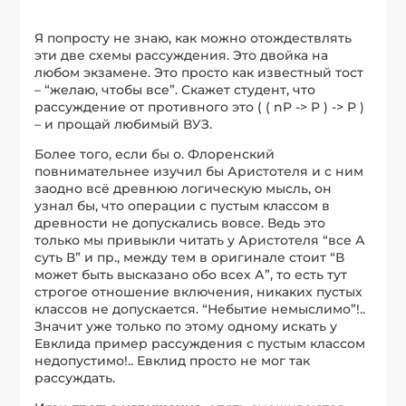
Я попросту не знаю, как можно отождествлять
эти две схемы рассуждения. Это двойка на
любом экзамене. Это просто как известный тост
– “желаю, чтобы все”. Скажет студент, что
рассуждение от противного это ( ( nP -> P ) -> P )
– и прощай любимый ВУЗ.
Более того, если бы о. Флоренский
повнимательнее изучил бы Аристотеля и с ним
заодно всё древнюю логическую мысль, он
узнал бы, что операции с пустым классом в
древности не допускались вовсе. Ведь это
только мы привыкли читать у Аристотеля “все А
суть В” и пр., между тем в оригинале стоит “В
может быть высказано обо всех А”, то есть тут
строгое отношение включения, никаких пустых
классов не допускается. “Небытие немыслимо”!..
Значит уже только по этому одному искать у
Евклида пример рассуждения с пустым классом
недопустимо!.. Евклид просто не мог так
рассуждать.