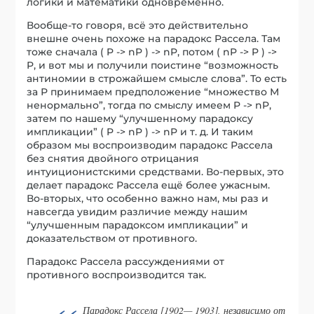
логики и математики одновременно.
Вообще-то говоря, всё это действительно
внешне очень похоже на парадокс Рассела. Там
тоже сначала ( P -> nP ) -> nP, потом ( nP -> P ) ->
P, и вот мы и получили поистине “возможность
антиномии в строжайшем смысле слова”. То есть
за Р принимаем предположение “множество М
ненормально”, тогда по смыслу имеем P -> nP,
затем по нашему “улучшенному парадоксу
импликации” ( P -> nP ) -> nP и т. д. И таким
образом мы воспроизводим парадокс Рассела
без снятия двойного отрицания
интуиционистскими средствами. Во-первых, это
делает парадокс Рассела ещё более ужасным.
Во-вторых, что особенно важно нам, мы раз и
навсегда увидим различие между нашим
“улучшенным парадоксом импликации” и
доказательством от противного.
Парадокс Рассела рассуждениями от
противного воспроизводится так.
Парадокс Рассела [1902— 1903], независимо от