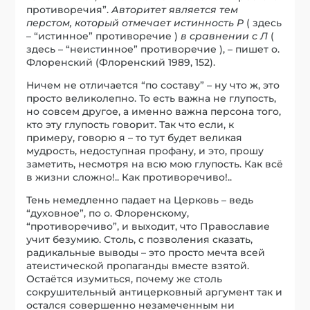
противоречия”.
Авторитет является тем
перстом, который отмечает истинность Р
( здесь
– “истинное” противоречие )
в сравнении с Л
(
здесь – “неистинное” противоречие ), – пишет о.
Флоренский (Флоренский 1989, 152).
Ничем не отличается “по составу” – ну что ж, это
просто великолепно. То есть важна не глупость,
но совсем другое, а именно важна персона того,
кто эту глупость говорит. Так что если, к
примеру, говорю я – то тут будет великая
мудрость, недоступная профану, и это, прошу
заметить, несмотря на всю мою глупость. Как всё
в жизни сложно!.. Как противоречиво!..
Тень немедленно падает на Церковь – ведь
“духовное”, по о. Флоренскому,
“противоречиво”, и выходит, что Православие
учит безумию. Столь, с позволения сказать,
радикальные выводы – это просто мечта всей
атеистической пропаганды вместе взятой.
Остаётся изумиться, почему же столь
сокрушительный антицерковный аргумент так и
остался совершенно незамеченным ни