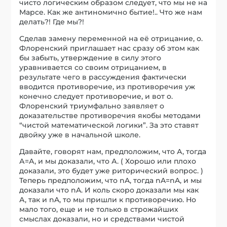
чисто логическим образом следует, что мы не на
Марсе. Как же антиномично бытие!.. Что же нам
делать?! Где мы?!
Сделав замену переменной на её отрицание, о.
Флоренский приглашает нас сразу об этом как
бы забыть, утверждение в силу этого
уравнивается со своим отрицанием, в
результате чего в рассуждения фактически
вводится противоречие, из противоречия уж
конечно следует противоречие, и вот о.
Флоренский триумфально заявляет о
доказательстве противоречия якобы методами
“чистой математической логики”. За это ставят
двойку уже в начальной школе.
Давайте, говорят нам, предположим, что А, тогда
А=А, и мы доказали, что А. ( Хорошо или плохо
доказали, это будет уже риторический вопрос. )
Теперь предположим, что nA, тогда nA=nA, и мы
доказали что nA. И коль скоро доказали мы как
А, так и nA, то мы пришли к противоречию. Но
мало того, еще и не только в строжайших
смыслах доказали, но и средствами чистой