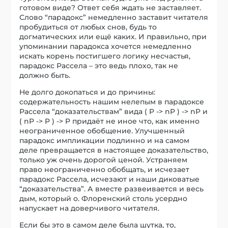
готовом виде? Ответ себя ждать не заставляет.
Слово “парадокс” немедленно заставит читателя
пробудиться от любых снов, будь то
догматических или ещё каких. И правильно, при
упоминании парадокса хочется немедленно
искать корень постигшего логику несчастья,
парадокс Рассела – это ведь плохо, так не
должно быть.
Не долго докопаться и до причины:
содержательность нашим нелепым в парадоксе
Рассела “доказательствам” вида ( P -> nP ) -> nP и
( nP -> P ) -> P придаёт не иное что, как именно
неограниченное обобщение. Улучшенный
парадокс импликации подлинно и на самом
деле превращается в настоящее доказательство,
только уж очень дорогой ценой. Устраняем
право неограниченно обобщать, и исчезает
парадокс Рассела, исчезают и наши диковатые
“доказательства”. А вместе развеивается и весь
дым, который о. Флоренский столь усердно
напускает на доверчивого читателя.
Если бы это в самом деле была шутка, то,