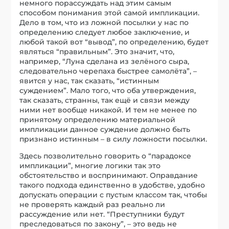
немного порассуждать над этим самым
способом понимания этой самой импликации.
Дело в том, что из ложной посылки у нас по
определению следует любое заключение, и
любой такой вот “вывод”, по определению, будет
являться “правильным”. Это значит, что,
например, “Луна сделана из зелёного сыра,
следовательно черепаха быстрее самолёта”, –
явится у нас, так сказать, “истинным
суждением”. Мало того, что оба утверждения,
так сказать, странны, так ещё и связи между
ними нет вообще никакой. И тем не менее по
принятому определению материальной
импликации данное суждение должно быть
признано истинным – в силу ложности посылки.
Здесь позволительно говорить о “парадоксе
импликации”, многие логики так это
обстоятельство и воспринимают. Оправдание
такого подхода единственно в удобстве, удобно
допускать операции с пустым классом так, чтобы
не проверять каждый раз реально ли
рассуждение или нет. “Преступники будут
преследоваться по закону”, – это ведь не