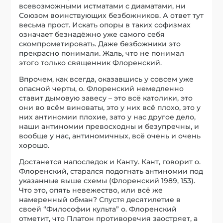
всевозможными истматами с диаматами, ни
Союзом воинствующих безбожников. А ответ тут
весьма прост. Искать опоры в таких софизмах
означает безнадёжно уже самого себя
скомпрометировать. Даже безбожники это
прекрасно понимали. Жаль, что не понимал
этого только священник Флоренский.
Впрочем, как всегда, оказавшись у совсем уже
опасной черты, о. Флоренский немедленно
ставит дымовую завесу – это всё католики, это
они во всём виноваты, это у них всё плохо, это у
них антиномии плохие, зато у нас другое дело,
наши антиномии превосходны и безупречны, и
вообще у нас, антиномичных, всё очень и очень
хорошо.
Достанется напоследок и Канту. Кант, говорит о.
Флоренский, старался подогнать антиномии под
указанные выше схемы (Флоренский 1989, 153).
Что это, опять невежество, или всё же
намеренный обман? Спустя десятилетие в
своей “Философии культа” о. Флоренский
отметит, что Платон противоречия заостряет, а