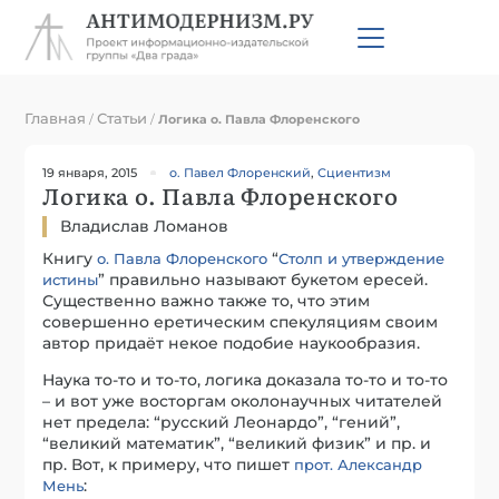
Главная
Статьи
/
/
Логика о. Павла Флоренского
19 января, 2015
о. Павел Флоренский
,
Сциентизм
Логика о. Павла Флоренского
Владислав Ломанов
Книгу
“
о. Павла Флоренского
Столп и утверждение
” правильно называют букетом ересей.
истины
Существенно важно также то, что этим
совершенно еретическим спекуляциям своим
автор придаёт некое подобие наукообразия.
Наука то-то и то-то, логика доказала то-то и то-то
– и вот уже восторгам околонаучных читателей
нет предела: “русский Леонардо”, “гений”,
“великий математик”, “великий физик” и пр. и
пр. Вот, к примеру, что пишет
прот. Александр
:
Мень