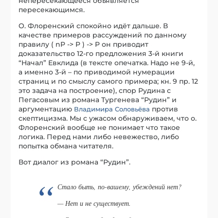
непересекающееся объявляется
пересекающимся.
О. Флоренский спокойно идёт дальше. В
качестве примеров рассуждений по данному
правилу ( nP -> P ) -> P он приводит
доказательство 12-го предложения 3-й книги
“Начал” Евклида (в тексте опечатка. Надо не 9-й,
а именно 3-й – по приводимой нумерации
страниц и по смыслу самого примера; кн. 9 пр. 12
это задача на построение), спор Рудина с
Пегасовым из романа Тургенева “Рудин” и
аргументацию
против
Владимира Соловьёва
скептицизма. Мы с ужасом обнаруживаем, что о.
Флоренский вообще не понимает что такое
логика. Перед нами либо невежество, либо
попытка обмана читателя.
Вот диалог из романа “Рудин”.
Стало быть, по-вашему, убеждений нет?
— Нет и не существует.