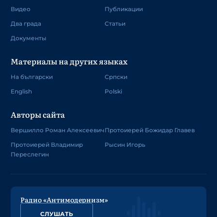
Видео
Публикации
Два града
Статьи
Документы
Материалы на других языках
На български
Српски
English
Polski
Авторы сайта
Вершилло Роман Алексеевич
Протоиерей Божидар Главев
Протоиерей Владимир
Рысин Игорь
Переслегин
Радио «Антимодернизм»
СЛУШАТЬ