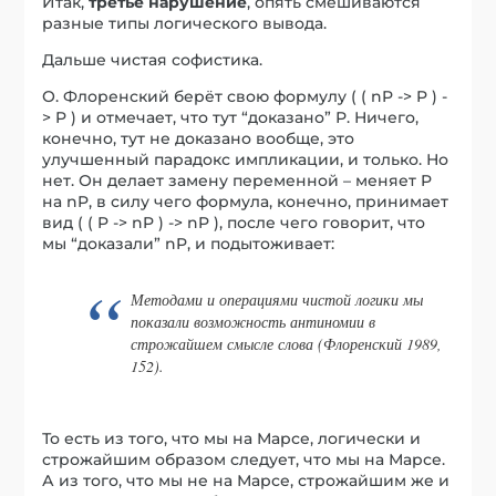
Итак,
третье нарушение
, опять смешиваются
разные типы логического вывода.
Дальше чистая софистика.
О. Флоренский берёт свою формулу ( ( nP -> P ) -
> P ) и отмечает, что тут “доказано” Р. Ничего,
конечно, тут не доказано вообще, это
улучшенный парадокс импликации, и только. Но
нет. Он делает замену переменной – меняет P
на nP, в силу чего формула, конечно, принимает
вид ( ( P -> nP ) -> nP ), после чего говорит, что
мы “доказали” nP, и подытоживает:
Методами и операциями чистой логики мы
показали возможность антиномии в
строжайшем смысле слова (Флоренский 1989,
152).
То есть из того, что мы на Марсе, логически и
строжайшим образом следует, что мы на Марсе.
А из того, что мы не на Марсе, строжайшим же и