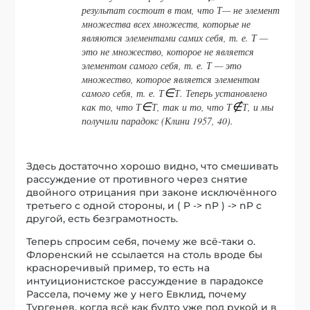
результат состоит в том, что Т— не элемент
множества всех множеств, которые не
являются элементами самих себя, т. е. Т —
это не множество, которое не является
элементом самого себя, т. е. Т — это
множество, которое является элементом
самого себя, т. е. Т
∈
Т. Теперь установлено
как то, что Т
∈
Т, так и то, что Т
∉
Т, и мы
получили парадокс (Клини 1957, 40).
Здесь достаточно хорошо видно, что смешивать
рассуждение от противного через снятие
двойного отрицания при законе исключённого
третьего с одной стороны, и ( P -> nP ) -> nP с
другой, есть безграмотность.
Теперь спросим себя, почему же всё-таки о.
Флоренский не ссылается на столь вроде бы
красноречивый пример, то есть на
интуиционистское рассуждение в парадоксе
Рассела, почему же у него Евклид, почему
Тургенев, когда всё как будто уже под рукой и в