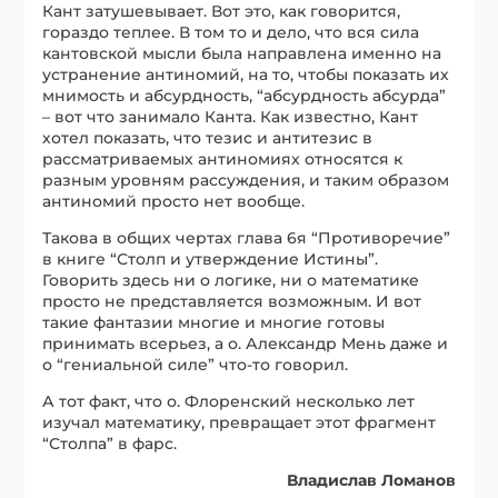
Кант затушевывает. Вот это, как говорится,
гораздо теплее. В том то и дело, что вся сила
кантовской мысли была направлена именно на
устранение антиномий, на то, чтобы показать их
мнимость и абсурдность, “абсурдность абсурда”
– вот что занимало Канта. Как известно, Кант
хотел показать, что тезис и антитезис в
рассматриваемых антиномиях относятся к
разным уровням рассуждения, и таким образом
антиномий просто нет вообще.
Такова в общих чертах глава 6я “Противоречие”
в книге “Столп и утверждение Истины”.
Говорить здесь ни о логике, ни о математике
просто не представляется возможным. И вот
такие фантазии многие и многие готовы
принимать всерьез, а о. Александр Мень даже и
о “гениальной силе” что-то говорил.
А тот факт, что о. Флоренский несколько лет
изучал математику, превращает этот фрагмент
“Столпа” в фарс.
Владислав Ломанов