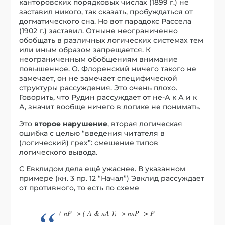
канторовских порядковых числах (1899 г.) не
заставил никого, так сказать, пробуждаться от
догматического сна. Но вот парадокс Рассела
(1902 г.) заставил. Отныне неограниченно
обобщать в различных логических системах тем
или иным образом запрещается. К
неограниченным обобщениям внимание
повышенное. О. Флоренский ничего такого не
замечает, он не замечает специфической
структуры рассуждения. Это очень плохо.
Говорить, что Рудин рассуждает от не-А к А и к
А, значит вообще ничего в логике не понимать.
Это
второе нарушение
, вторая логическая
ошибка с целью “введения читателя в
(логический) грех”: смешение типов
логического вывода.
С Евклидом дела ещё ужаснее. В указанном
примере (кн. 3 пр. 12 “Начал”) Эвклид рассуждает
от противного, то есть по схеме
( nP -> ( A & nA )) -> nnP -> P