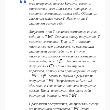
него открытый также Цермело, связан с
множеством всех множеств, которые не
являются элементами самих себя. Обозначим
это множество через Т. Является ли Т
элементом самого себя?
Допустим, что Т является элементом самого
себя, т. е. Т
∈
Т. Согласно этому допущению, Т
является элементом Т, т. е. Т — элемент
множества всех множеств, не являющихся
элементами самих себя, т. е. Т – это
множество, которое не является элементом
самого себя, т. е. Т
∉
Т. Это противоречит
допущению Т
∈
Т. Пока что еще нет
парадокса, потому что противоречие между
Т
∈
Т и Т
∉
Т возникло только в результате
допущения Т
∈
Т. Посредством reductio ad
absurdum мы заключаем, что это допущение
ложно. Итак, полностью, без каких-либо
допущений, доказано, что Т
∉
Т.
Продолжим рассуждения, отправляясь теперь
от полученного результата Т
∉
Т. Этот