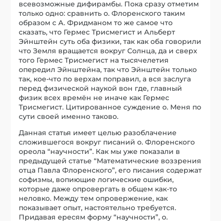
всевозможные дифирамбы. Пока сразу отметим
только одно: сравнить о. Флоренского таким
образом с А. Фридманом то же самое что
сказать, что Гермес Трисмегист и Альберт
Эйнштейн суть оба физики, так как оба говорили
что Земля вращается вокруг Солнца, да и сверх
того Гермес Трисмегист на тысячелетия
опередил Эйнштейна, так что Эйнштейн только
так, кое-что по верхам поправил, а вся заслуга
перед физической наукой вон где, главный
физик всех времён не иначе как Гермес
Трисмегист. Цитированное суждение о. Меня по
сути своей именно таково.
Данная статья имеет целью разоблачение
сложившегося вокруг писаний о. Флоренского
ореола “научности”. Как мы уже показали в
предыдущей статье “Математические воззрения
отца Павла Флоренского”, его писания содержат
софизмы, вопиющие логические ошибки,
которые даже опровергать в общем как-то
неловко. Между тем опровержение, как
показывает опыт, настоятельно требуется.
Придавая ересям форму “научности”, о.