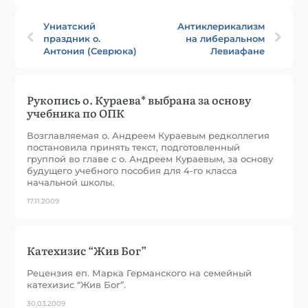
Униатский
Антиклерикализм
праздник о.
на либеральном
Антония (Севрюка)
Левиафане
Рукопись о. Кураева* выбрана за основу
учебника по ОПК
Возглавляемая о. Андреем Кураевым редколлегия
постановила принять текст, подготовленный
группой во главе с о. Андреем Кураевым, за основу
будущего учебного пособия для 4-го класса
начальной школы.
17.11.2009
Катехизис “Жив Бог”
Рецензия еп. Марка Германского на семейный
катехизис “Жив Бог”.
30.03.2009