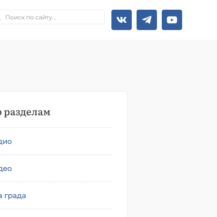
 разделам
дио
део
а града