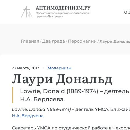
О 
Главная
Два града
Персоналии
/
/
/
Лаури Дональ
23 марта, 2013
Модернизм
Лаури Дональд
Lowrie, Donald (1889-1974) – деят
Н.А. Бердяева.
Lowrie, Donald (1889-1974)
– деятель YMCA. Ближай
Н.А. Бердяева
.
Секретарь YMCA по студенческой работе в Чехослов