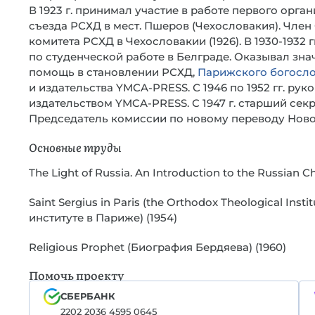
В 1923 г. принимал участие в работе первого орга
съезда РСХД в мест. Пшеров (Чехословакия). Чле
комитета РСХД в Чехословакии (1926). В 1930-1932 
по студенческой работе в Белграде. Оказывал зн
помощь в становлении РСХД,
Парижского богосло
и издательства YMCA-PRESS. С 1946 по 1952 гг. рук
издательством YMCA-PRESS. С 1947 г. старший секре
Председатель комиссии по новому переводу Новог
Основные труды
The Light of Russia. An Introduction to the Russian 
Saint Sergius in Paris (the Orthodox Theological In
институте в Париже) (1954)
Religious Prophet (Биография Бердяева) (1960)
Помочь проекту
СБЕРБАНК
2202 2036 4595 0645