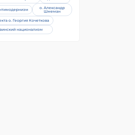
о. Александр
нтимодернизм
Шмеман
екта о. Георгия Кочеткова
аинский национализм