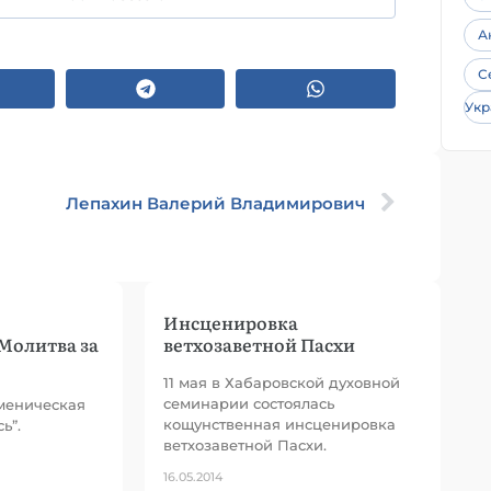
А
С
Укр
Лепахин Валерий Владимирович
Инсценировка
Молитва за
ветхозаветной Пасхи
11 мая в Хабаровской духовной
семинарии состоялась
меническая
кощунственная инсценировка
ь”.
ветхозаветной Пасхи.
16.05.2014