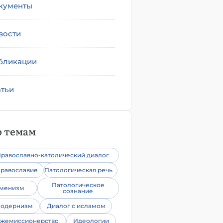
кументы
вости
бликации
атьи
 темам
равославно-католический диалог
равославие
Патологическая речь
Патологическое
уменизм
сознание
одернизм
Диалог с исламом
жемиссионерство
Идеологии