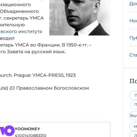
До
низационного
н Объединенного
гг. секретарь YMCA
Но
ачительную
вского института
Пу
оводил
тарь YMCA во Франции. В 1950-е гг. –
о Завета на русский язык.
Ст
Church. Prague: YMCA-PRESS, 1923
По
stitute) (О Православном богословском
П
П
Эк
М
YOOMONEY
41001410883310
Л