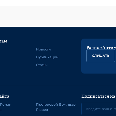
лам
Радио «Анти
Новости
СЛУШАТЬ
Публикации
Статьи
айта
Подписаться на
 Роман
Протоиерей Божидар
ч
Главев