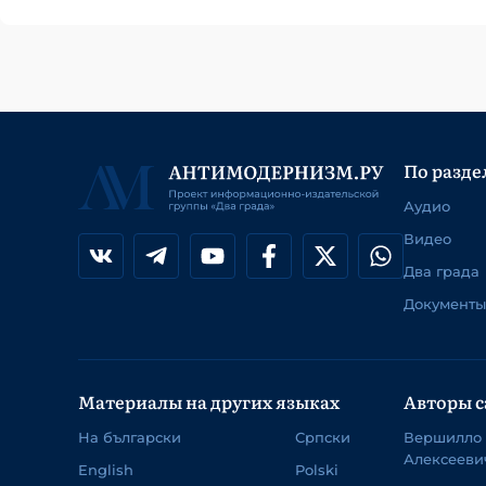
По разде
Аудио
Видео
Два града
Документы
Материалы на других языках
Авторы с
На български
Српски
Вершилло
Алексееви
English
Polski