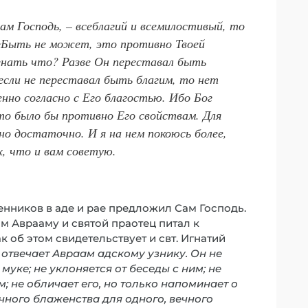
ам Господь, – всеблагий и всемилостивый, то
 «Быть не может, это противно Твоей
знать что? Разве Он переставал быть
 если не переставал быть благим, то нет
нно согласно с Его благостью. Ибо Бог
что было бы противно Его свойствам. Для
но достаточно. И я на нем покоюсь более,
х, что и вам советую.
енников в аде и рае предложил Сам Господь.
ом Аврааму и святой праотец питал к
 об этом свидетельствует и свт. Игнатий
отвечает Авраам адскому узнику. Он не
уке; не уклоняется от беседы с ним; нe
м; не обличает его, но только напоминает о
ного блаженства для одного, вечного