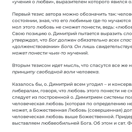
«учения о любви», выразителем которого явился о.
Первый тезис автора можно обозначить так: чело
состоянии, зная, что его любимые где-то мучаютс
мол этого любовь не сможет понести, ведь: «любовь
Свою позицию о. Димитрий пытается выразить сло
утверждал, что Бог должен обязательно всех спаст
«долженствовании» Бога. Он лишь свидетельствует,
может понести чьих-то мучений
.
Вторым тезисом идет мысль, что спасутся все же н
принципу свободной воли человека
.
Казалось бы, о. Димитрий всем угодил – и консерв
либералам, говоря, что любовь этого понести не 
следует из построенной о. Димитрием системы по
человеческая любовь (которая по определению н
может, а Божественная Любовь (совершенная) допус
человеческая любовь выше Божественной. Придер
выставляем любвеобильней Бога. Об этом и свт. Ф