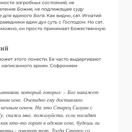
емости загробных состояний, не
овление Божие, не подлежащее суду
е для единого Бога
. Как видно, свт. Игнатий
 праведники
един дух суть с Господом
. Но свт.
возможно, он просто принимает Божественную
кий
ожет этого понести
. Ее часто выдергивают
ия, написанного архим. Софронием
ынником, который говорил: – Бог накажет
чном огне. Очевидно ему доставляло
 вечным огнем. На это Старец Силуан с
у, скажи мне, пожалуйста, если посадят
как кто-то горит в адском огне, будешь ли
оваты,- говорит тот. Тогда Старец со