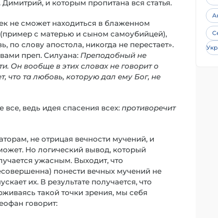
 Димитрий, и которым пропитана вся статья.
А
век не сможет находиться в блаженном
я (пример с матерью и сыном самоубийцей),
С
, по слову апостола, никогда не перестает».
Укр
вами преп. Силуана:
Преподобный не
и. Он вообще в этих словах не говорит о
 что та любовь, которую дал ему Бог, не
е все, ведь идея спасения всех:
противоречит
аторам, не отрицая вечности мучений, и
сможет. Но логический вывод, который
лучается ужасным. Выходит, что
есовершенна) понести вечных мучений не
кает их. В результате получается, что
живаясь такой точки зрения, мы себя
еофан говорит: