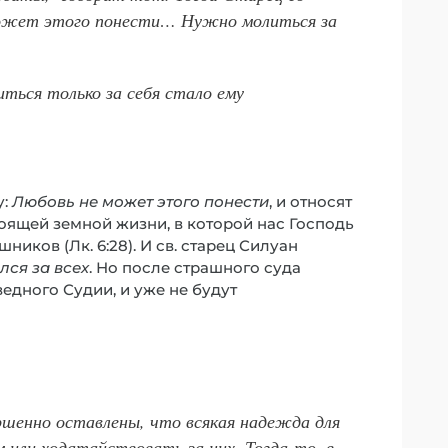
может этого понести… Нужно молиться за
иться только за себя стало ему
у:
Любовь не может этого понести
, и относят
тоящей земной жизни, в которой нас Господь
ников (Лк. 6:28). И св. старец Силуан
лся за всех
. Но после страшного суда
дного Судии, и уже не будут
ршенно оставлены, что всякая надежда для
 или ходатайствовать за них. Тогда-то, в