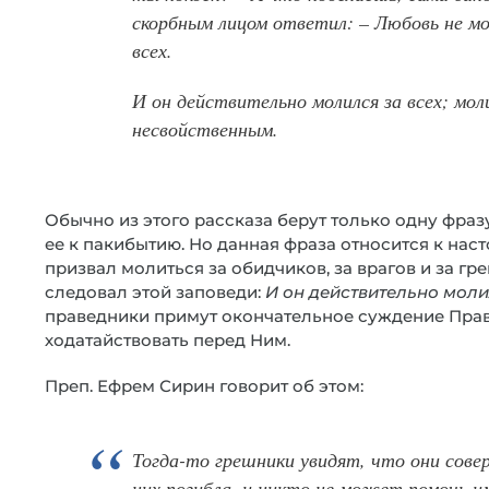
скорбным лицом ответил: – Любовь не 
всех.
И он действительно молился за всех; мол
несвойственным.
Обычно из этого рассказа берут только одну фраз
ее к пакибытию. Но данная фраза относится к нас
призвал молиться за обидчиков, за врагов и за греш
следовал этой заповеди:
И он действительно моли
праведники примут окончательное суждение Праве
ходатайствовать перед Ним.
Преп. Ефрем Сирин говорит об этом:
Тогда-то грешники увидят, что они сове
них погибла, и никто не может помочь им