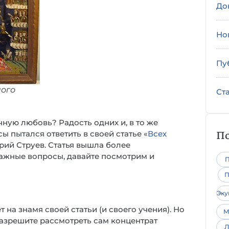
До
Но
Пу
ого
Ст
чную любовь? Радость одних и, в то же
По
ы пытался ответить в своей статье «
Всех
рий Струев. Статья вышла более
важные вопросы, давайте посмотрим и
П
П
Эк
 на знамя своей статьи (и своего учения). Но
М
разрешите рассмотреть сам концентрат
Л