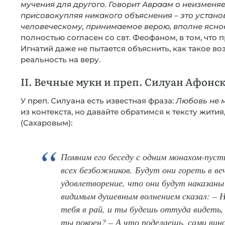
мучения для другого. Говорит Авраам о неизменя
присовокупляя никакого объяснения – это устан
человеческому, принимаемое верою, вполне ясно
полностью согласен со свт. Феофаном, в том, что
Игнатий даже не пытается объяснить, как такое 
реальность на веру.
II. Вечные муки и преп. Силуан Афонс
У преп. Силуана есть известная фраза:
Любовь не м
из контекста, но давайте обратимся к тексту жит
(Сахаровым):
Помним его беседу с одним монахом-пуст
всех безбожников. Будут они гореть в ве
удовлетворение, что они будут наказаны
видимым душевным волнением сказал: – Н
тебя в рай, и ты будешь оттуда видеть, 
ты покоен? – А что поделаешь, сами вин