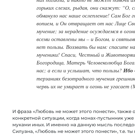
горьких слезах, рыдая, они скажут: “О, с
обмануло нас наше ослепление! Сам Бог г
вопием, и Он отвращает от нас Лице Св
мучение; за нерадение осуждаемся в ого
всеми оставлены мы – и Богом, и святыми
нет пользы. Воззвать бы нам: спасите на
мученики! Спаси, Честный и Животворящ
Богородица, Матерь Человеколюбца Бога
нас; а если и услышат, что пользы?
Ибо 
терзаниях безотрадного мучения грешник
червь их не умирает и огонь не угасает (М
И фраза «Любовь не может этого понести», также о
конкретной ситуации, когда монах-пустынник уж
муками иных. И именно на данную мысль последо
Силуана, «Любовь не может этого понести», т.е. ты