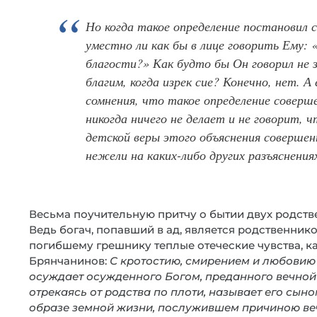
Но когда такое определение постановил с
уместно ли как бы в лице говорить Ему:
благости?» Как будто бы Он говорил не 
благим, когда изрек сие? Конечно, нет. А
сомнения, что такое определение соверше
никогда ничего не делает и не говорит, 
детской веры этого объяснения совершен
нежели на каких-либо других разъяснения
Весьма поучительную притчу о бытии двух родств
Ведь богач, попавший в ад, является родственник
погибшему грешнику теплые отеческие чувства, как
Брянчанинов:
С кротостию, смирением и любовию 
осуждает осужденного Богом, преданного вечной м
отрекаясь от родства по плоти, называет его сыно
образе земной жизни, послужившем причиною веч