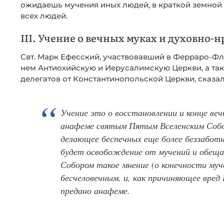
ожидаешь мучения иных людей, в краткой земной
всех людей.
III. Учение о вечных муках и духовно
Свт. Марк Ефесский, участвовавший в Ферраро-Ф
нем Антиохийскую и Иерусалимскую Церкви, а т
делегатов от Константинопольской Церкви, сказал
Учение это о восстановлении и конце ве
анафеме святым Пятым Вселенским Собор
делающее беспечных еще более беззабот
будет освобождение от мучений и обещ
Собором такое мнение (о конечности муче
бесчеловечным, и, как причиняющее вред
предано анафеме.