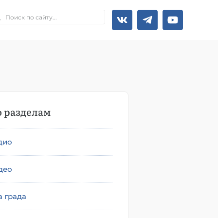
 разделам
дио
део
а града