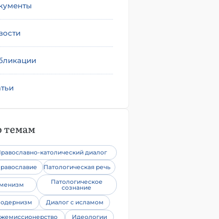
кументы
вости
бликации
атьи
 темам
равославно-католический диалог
равославие
Патологическая речь
Патологическое
уменизм
сознание
одернизм
Диалог с исламом
жемиссионерство
Идеологии