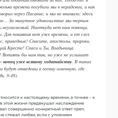
колько времени погубили мы в нерадении, и как
оворил через Писание, и мы не внимали; здесь
ое… За минутное удовольствие мы терпим
нь неугасаемый. Ниоткуда нет нам помощи,
. Для покаяния нет уже времени, и от слез
с, праведные! Спасите, апостолы, пророки,
ий Кресте! Спаси и Ты, Владычица
! Вопиять бы нам так, но уже не услышат
– конец уже всякому ходатайству
. В таких
и будут отведены в геенну огненную, где
к. 9:48).
тносится к настоящему времени, а точнее – к
е в этой жизни предвкушал наслаждение
вал совершенно конкретный ответ преп.
 не стяжал любви, если с упоением