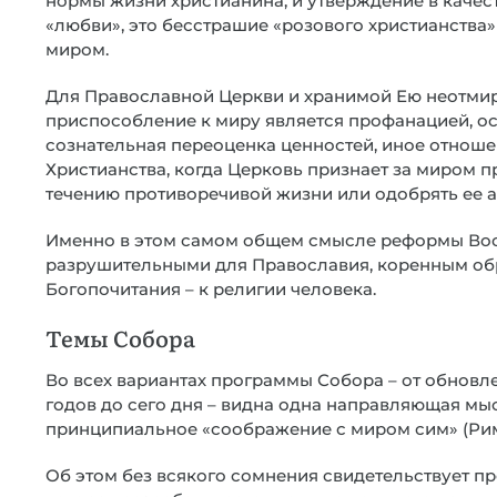
нормы жизни христианина, и утверждение в каче
«любви», это бесстрашие «розового христианства»
миром.
Для Православной Церкви и хранимой Ею неотмир
приспособление к миру является профанацией, о
сознательная переоценка ценностей, иное отноше
Христианства, когда Церковь признает за миром п
течению противоречивой жизни или одобрять ее а
Именно в этом самом общем смысле реформы Вос
разрушительными для Православия, коренным об
Богопочитания – к религии человека.
Темы Собора
Во всех вариантах программы Собора – от обновле
годов до сего дня – видна одна направляющая мы
принципиальное «соображение с миром сим» (Рим. 
Об этом без всякого сомнения свидетельствует п