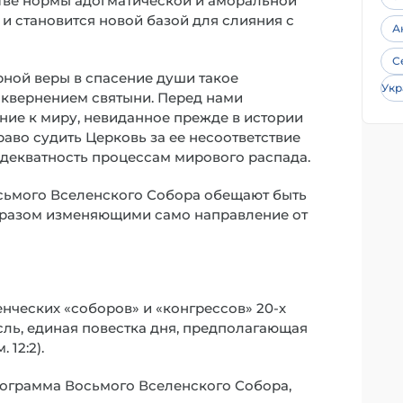
стве нормы адогматической и аморальной
 и становится новой базой для слияния с
А
С
ной веры в спасение души такое
Укр
сквернением святыни. Перед нами
ние к миру, невиданное прежде в истории
раво судить Церковь за ее несоответствие
декватность процессам мирового распада.
ьмого Вселенского Собора обещают быть
разом изменяющими само направление от
нческих «соборов» и «конгрессов» 20-х
сль, единая повестка дня, предполагающая
12:2).
рограмма Восьмого Вселенского Собора,