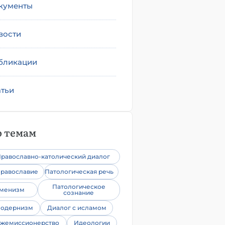
кументы
вости
бликации
атьи
 темам
равославно-католический диалог
равославие
Патологическая речь
Патологическое
уменизм
сознание
одернизм
Диалог с исламом
жемиссионерство
Идеологии