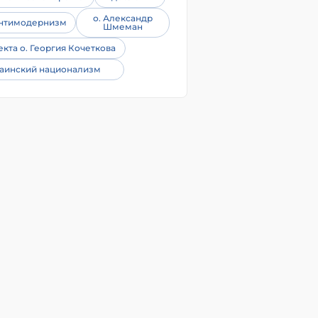
о. Александр
нтимодернизм
Шмеман
екта о. Георгия Кочеткова
аинский национализм