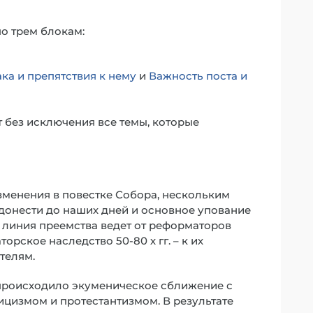
по трем блокам:
ка и препятствия к нему
и
Важность поста и
без исключения все темы, которые
менения в повестке Собора, нескольким
донести до наших дней и основное упование
 линия преемства ведет от реформаторов
орское наследство 50-80 х гг. – к их
телям.
 происходило экуменическое сближение с
измом и протестантизмом. В результате