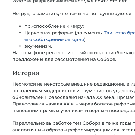
которая разрабатывается вот уже почти сто лет.
Нетрудно заметить, что темы легко группируются 
приспособление к миру;
Церковная реформа (документы
Таинство бра
его соблюдение сегодня
);
экуменизм.
На этом фоне революционный смысл приобретают 
предложены для рассмотрения на Соборе.
История
Несмотря на некоторые внешние редакционные из
поколениям модернистов и экуменистов удалось 
обновителей Православия начала XX века. Прямая
Православия начала XX в. – через богатое реформат
нынешним прямым ученикам и верным последова
Параллельно выработке тем Собора в те же годы
аналогичным образом реформирующимися католиц