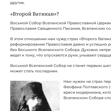
другие.
«Второй Ватикан»?
Восьмой Собор Вселенской Православной Церкви 
Православия Священного Писания, Вселенских соб
В этом отношении нам чужд страх «Второго Ватик
реформирования Православия давно и успешно реа
без Восьмого Вселенского Собора. Духовно нетр
ведет к тому, что опускаются руки, унывают сердца
Восьмой Вселенский Собор не станет первым шаго
может стать последним.
Нам нужен не страх пер
Феофана Полтавского (
ереси модернизма, кото
Вселенском Соборе сло