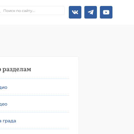
 разделам
дио
део
а града