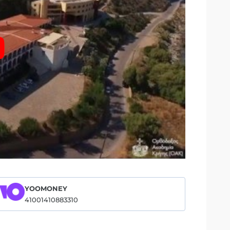
YOOMONEY
41001410883310