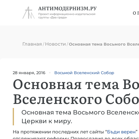
О 
Главная
Новости
/
/
Основная тема Восьмого Всел
28 января, 2016
Восьмой Вселенский Собор
Основная тема В
Вселенского Соб
Основная тема Восьмого Вселенск
Церкви к миру.
На протяжении последних лет сайты “
Бъди верен
”
отслеживают реформу Православия во всех областя