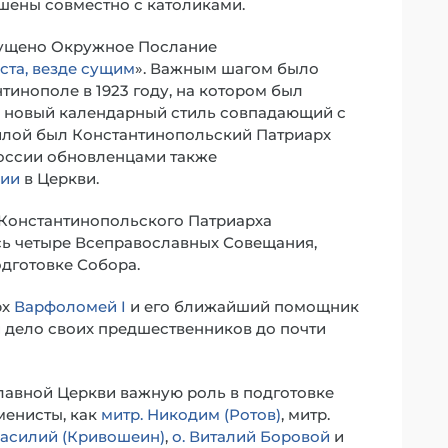
шены совместно с католиками.
выпущено Окружное Послание
ста, везде сущим
». Важным шагом было
инополе в 1923 году, на котором был
а новый календарный стиль совпадающий с
илой был Константинопольский Патриарх
 России обновленцами также
ции
в Церкви.
м Константинопольского Патриарха
ось четыре Всеправославных Совещания,
дготовке Собора.
рх
Варфоломей I
и его ближайший помощник
 дело своих предшественников до почти
славной Церкви важную роль в подготовке
менисты, как
митр. Никодим (Ротов)
, митр.
Василий (Кривошеин)
,
о. Виталий Боровой
и