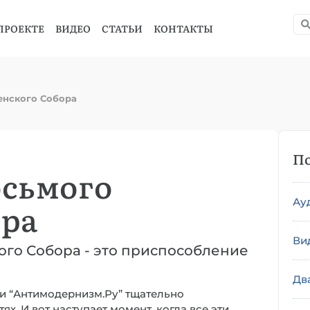
ПРОЕКТЕ
ВИДЕО
СТАТЬИ
КОНТАКТЫ
енского Собора
По
осьмого
Ау
ора
Ви
ого Собора - это приспособление
Дв
 и “Антимодернизм.Ру” тщательно
х. И вот наступает момент, когда все эти