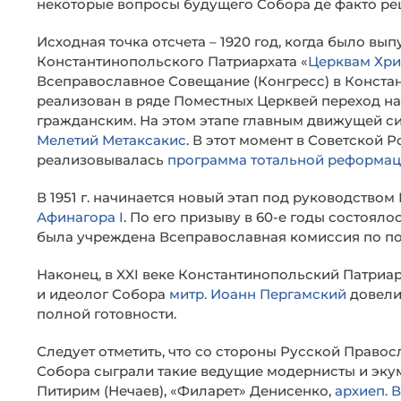
некоторые вопросы будущего Собора де факто ре
Исходная точка отсчета – 1920 год, когда было 
Константинопольского Патриархата «
Церквам Хри
Всеправославное Совещание (Конгресс) в Констант
реализован в ряде Поместных Церквей переход н
гражданским. На этом этапе главным движущей с
Мелетий Метаксакис
. В этот момент в Советской
реализовывалась
программа тотальной реформа
В 1951 г. начинается новый этап под руководство
Афинагора I
. По его призыву в 60-е годы состоял
была учреждена Всеправославная комиссия по по
Наконец, в XXI веке Константинопольский Патриа
и идеолог Собора
митр. Иоанн Пергамский
довели
полной готовности.
Следует отметить, что со стороны Русской Право
Собора сыграли такие ведущие модернисты и эку
Питирим (Нечаев), «Филарет» Денисенко,
архиеп. 