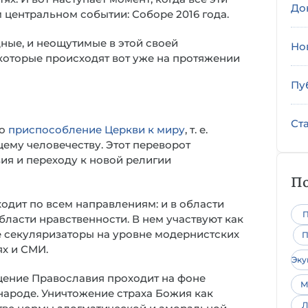
До
центральном событии: Соборе 2016 года.
ые, и неощутимые в этой своей
Но
которые происходят вот уже на протяжении
Пу
Ст
то
приспособление Церкви к миру
, т. е.
ему человечеству. Этот переворот
ия и переходу к новой религии
По
дит по всем направлениям: и в области
П
бласти нравственности. В нем участвуют как
ые секуляризаторы на уровне модернистских
П
ях и СМИ.
Эк
щение Православия проходит на фоне
М
народе. Уничтожение страха Божия как
Л