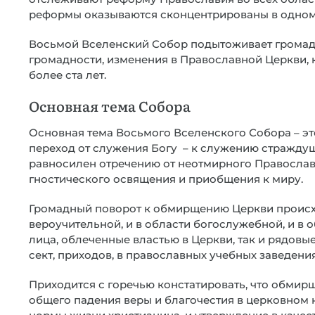
реформы оказываются сконцентрированы в одном 
Восьмой Вселенский Собор подытоживает громадн
громадности, изменения в Православной Церкви, 
более ста лет.
Основная тема Собора
Основная тема Восьмого Вселенского Собора – э
переход от служения Богу – к служению страждущ
равносилен отречению от неотмирного Православ
гностического освящения и приобщения к миру.
Громадный поворот к обмирщению Церкви происхо
вероучительной, и в области богослужебной, и в о
лица, облеченные властью в Церкви, так и рядов
сект, приходов, в православных учебных заведени
Приходится с горечью констатировать, что обмир
общего падения веры и благочестия в церковном 