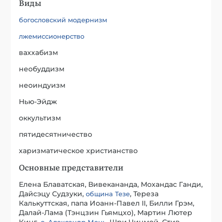
Виды
богословский модернизм
лжемиссионерство
ваххабизм
необуддизм
неоиндуизм
Нью-Эйдж
оккультизм
пятидесятничество
харизматическое христианство
Основные представители
Елена Блаватская, Вивекананда, Мохандас Ганди,
Дайсэцу Судзуки,
, Тереза
община Тезе
Калькуттская, папа Иоанн-Павел II, Билли Грэм,
Далай-Лама (Тэнцзин Гьямцхо), Мартин Лютер
Кинг,
, Шри Чинмой, Стив
о. Александр Мень