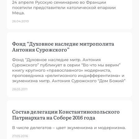
24 апреля Русскую семинарию во Франции
посетили представители католической епархии
Меца.
26.04.2010
Фонд “Духовное наследие митрополита
Антония Сурожского”
Фонд “Духовное наследие митр. Антония
Сурожского” публикует в серии “Во что мы верим”
книгу крупного «православного» модерниста,
проповедника «религиозного индифферентизма» и
экуменизма митр. Антония Сурожского “Дом Божий”
28.05.2011
Состав делегации Константинопольского
Патриархата на Соборе 2016 года
В числе делегатов – цвет экуменизма и модернизма.
27.05.2016