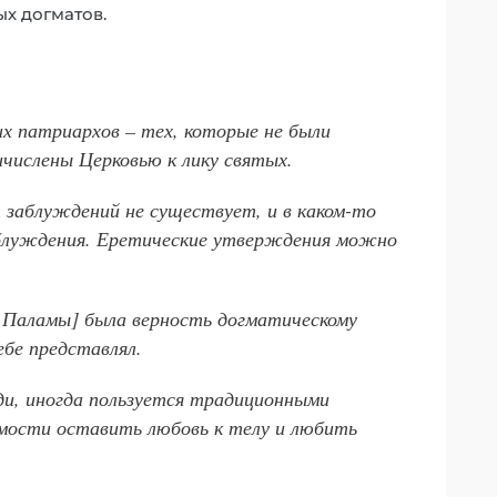
х догматов.
их патриархов – тех, которые не были
ичислены Церковью к лику святых.
 заблуждений не существует, и в каком-то
блуждения. Еретические утверждения можно
я Паламы] была верность догматическому
ебе представлял.
еди, иногда пользуется традиционными
мости оставить любовь к телу и любить