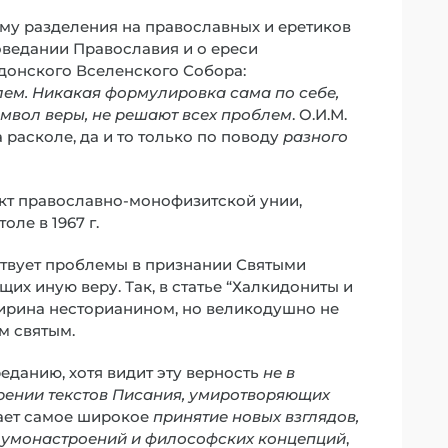
лему разделения на православных и еретиков
оведании Православия и о ереси
донского Вселенского Собора:
ем. Никакая формулировка сама по себе,
мвол веры, не решают всех проблем
. О.И.М.
 расколе, да и то только по поводу
разного
ект православно-монофизитской унии,
ле в 1967 г.
ествует проблемы в признании Святыми
х иную веру. Так, в статье “Халкидониты и
Сирина несторианином, но великодушно не
м святым.
реданию, хотя видит эту верность
не в
орении текстов Писания, умиротворяющих
кает самое широкое
принятие новых взглядов,
х умонастроений и философских концепций
,