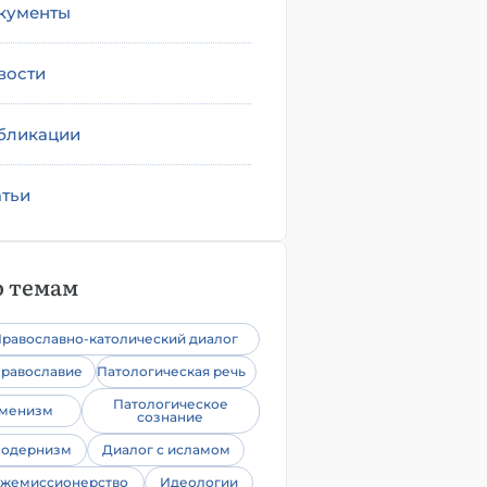
кументы
вости
бликации
атьи
 темам
равославно-католический диалог
равославие
Патологическая речь
Патологическое
уменизм
сознание
одернизм
Диалог с исламом
жемиссионерство
Идеологии