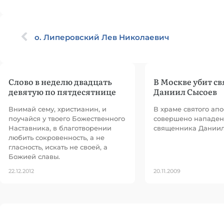
о. Липеровский Лев Николаевич
Слово в неделю двадцать
В Москве убит с
девятую по пятдесятнице
Даниил Сысоев
Внимай сему, христианин, и
В храме святого ап
поучайся у твоего Божественного
совершено нападен
Наставника, в благотворении
священника Даниил
любить сокровенность, а не
гласность, искать не своей, а
Божией славы.
22.12.2012
20.11.2009