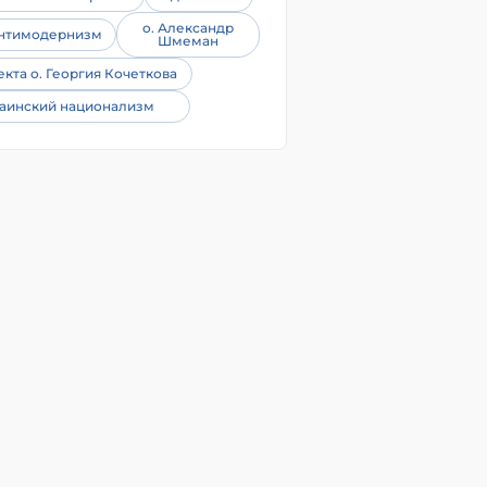
о. Александр
нтимодернизм
Шмеман
екта о. Георгия Кочеткова
аинский национализм