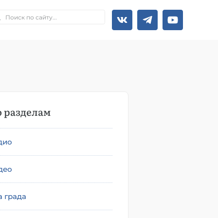
 разделам
дио
део
а града