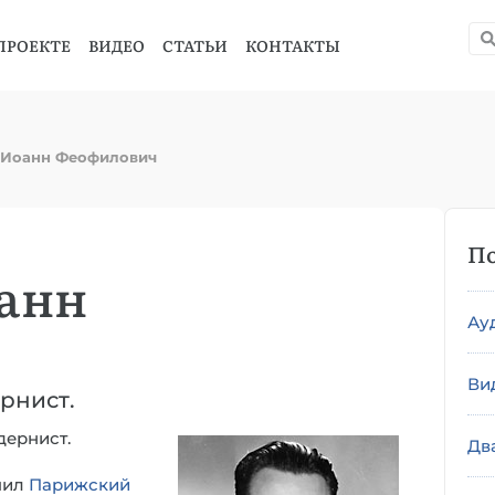
ПРОЕКТЕ
ВИДЕО
СТАТЬИ
КОНТАКТЫ
 Иоанн Феофилович
По
анн
Ау
Ви
ернист.
дернист.
Дв
чил
Парижский