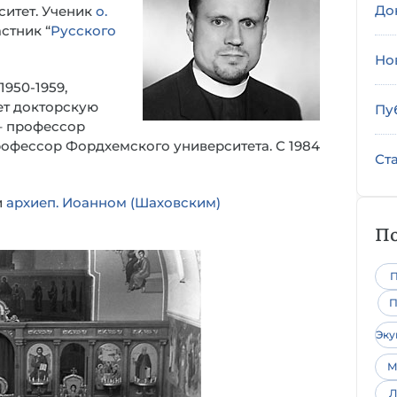
До
ситет. Ученик
о.
стник “
Русского
Но
950-1959,
ает докторскую
Пу
 – профессор
профессор Фордхемского университета. С 1984
Ст
и
архиеп. Иоанном (Шаховским)
По
П
П
Эк
М
Л