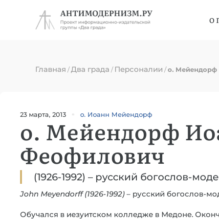
О 
Главная
Два града
Персоналии
/
/
/
о. Мейендорф
23 марта, 2013
о. Иоанн Мейендорф
о. Мейендорф Ио
Феофилович
(1926-1992) – русский богослов-мод
John Meyendorff (1926-1992)
– русский богослов-мо
Обучался в иезуитском колледже в Медоне. Окон