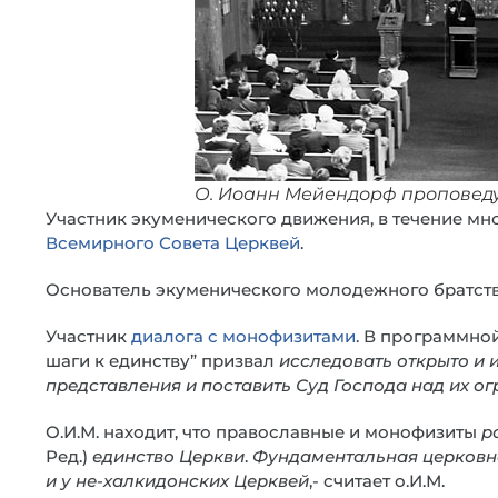
О. Иоанн Мейендорф проповеду
Участник экуменического движения, в течение мно
Всемирного Совета Церквей
.
Основатель экуменического молодежного братств
Участник
диалога с монофизитами
. В программно
шаги к единству” призвал
исследовать открыто и
представления и поставить Суд Господа над их о
О.И.М. находит, что православные и монофизиты
р
Ред.)
единство Церкви
.
Фундаментальная церковно
и у не-халкидонских Церквей
,- считает о.И.М.