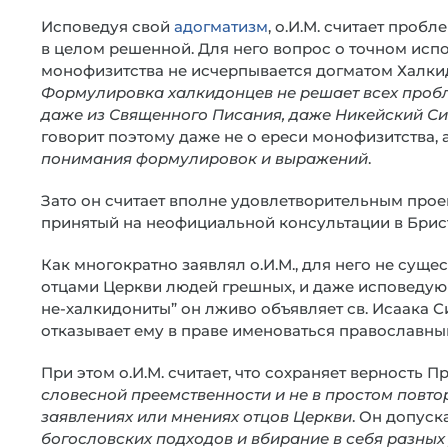
Исповедуя свой
адогматизм
, о.И.М. считает проб
в целом решенной. Для него вопрос о точном исп
монофизитства не исчерпывается догматом Халки
Формулировка халкидонцев не решает всех пробл
даже из Священного Писания, даже Никейский Си
говорит поэтому даже не о ереси монофизитства, а
понимания формулировок и выражений
.
Зато он считает вполне удовлетворительным про
принятый на неофициальной консультации в Бристо
Как многократно заявлял о.И.М., для него не сущ
отцами Церкви людей грешных, и даже исповедующи
не-халкидониты” он лживо объявляет св. Исаака 
отказывает ему в праве именоваться православны
При этом о.И.М. считает, что сохраняет верность П
словесной преемственности и не в простом повт
заявлениях или мнениях отцов Церкви
. Он допус
богословских подходов и вбирание в себя разны