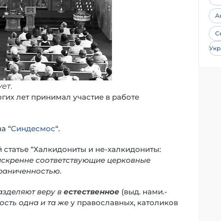
А
С
Укр
ет.
гих лет принимал участие в работе
а “
Синдесмос
“.
й статье “Халкидониты и не-халкидониты:
 искренне соответствующие церковные
граниченностью
.
азделяют веру в
естественное
(выд. нами.-
сть одна и та же
у православных, католиков