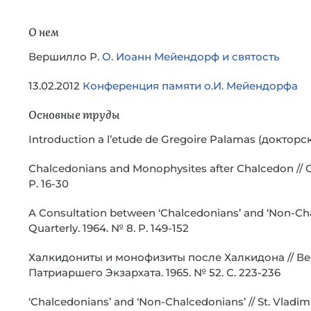
О нем
Вершилло Р.
О. Иоанн Мейендорф и святость
13.02.2012
Конференция памяти о.И. Мейендорфа
Основные труды
Introduction a l’etude de Gregoire Palamas (докторс
Chalcedonians and Monophysites after Chalcedon // G
P. 16-30
A Consultation between ‘Chalcedonians’ and ‘Non-Chal
Quarterly. 1964. № 8. P. 149-152
Халкидониты и монофизиты после Халкидона // В
Патриаршего Экзархата. 1965. № 52. С. 223-236
‘Chalcedonians’ and ‘Non-Chalcedonians’ // St. Vladimir