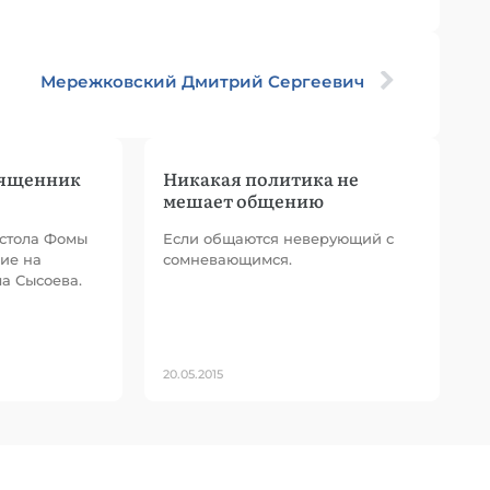
Мережковский Дмитрий Сергеевич
вященник
Никакая политика не
мешает общению
остола Фомы
Если общаются неверующий с
ие на
сомневающимся.
а Сысоева.
20.05.2015