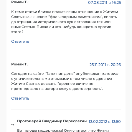
Роман Т.
:
07.08.2011 в 16:25
К теме статьи близка и такая вещь: отношение к Житиям
Святых как к неким “фольклорным памятникам”, вплоть
до отрицания исторического существования тех или
иных Святых. Писал ли кто-нибудь конкретно против
этого?
Ответить
Роман Т.
:
25.11.2011 в 20:26
Сегодня на сайте “Татьянин день” опубликован материал
с уничижительными отзывами в том числе о древних
Житиях Святых: дескать, “древнее житие не
претендовало на историческую достоверность”.
Ответить
Протоиерей Владимир Переслегин
:
13.02.2012 в 13:50
Вот плоды модернизма! Они считают, что Жития