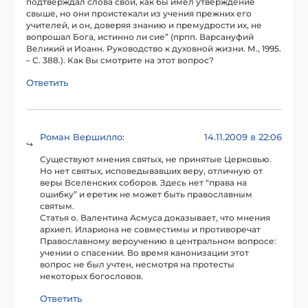
подтверждал слова свои, как бы имел утверждение
свыше, но они проистекали из учения прежних его
учителей, и он, доверяя знанию и премудрости их, не
вопрошал Бога, истинно ли сие” (прпп. Варсануфий
Великий и Иоанн. Руководство к духовной жизни. М., 1995.
– С. 388.). Как Вы смотрите на этот вопрос?
Ответить
Роман Вершилло
14.11.2009 в 22:06
:
Существуют мнения святых, не принятые Церковью.
Но нет святых, исповедывавших веру, отличную от
веры Вселенских соборов. Здесь нет “права на
ошибку” и еретик не может быть православным
святым.
Статья о. Валентина Асмуса доказывает, что мнения
архиеп. Илариона не совместимы и противоречат
Православному вероучению в центральном вопросе:
учении о спасении. Во время канонизации этот
вопрос не был учтен, несмотря на протесты
некоторых богословов.
Ответить