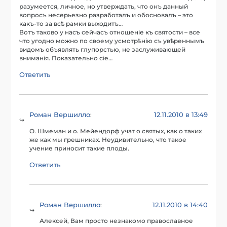
разумеется, личное, но утверждать, что онъ данный
вопросъ несерьезно разработалъ и обосновалъ – это
какъ-то за всѣ рамки выходитъ…
Вотъ таково у насъ сейчасъ отношеніе къ святости – все
что угодно можно по своему усмотрѣнію съ увѣреннымъ
видомъ объявлять глупорстью, не заслуживающей
вниманія. Показательно сіе…
Ответить
Роман Вершилло
12.11.2010 в 13:49
:
О. Шмеман и о. Мейендорф учат о святых, как о таких
же как мы грешниках. Неудивительно, что такое
учение приносит такие плоды.
Ответить
Роман Вершилло
12.11.2010 в 14:40
:
Алексей, Вам просто незнакомо православное