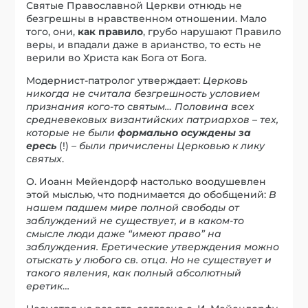
Святые Православной Церкви отнюдь не
безгрешны в нравственном отношении. Мало
того, они,
как правило
, грубо нарушают Правило
веры, и впадали даже в арианство, то есть не
верили во Христа как Бога от Бога.
Модернист-патролог утверждает:
Церковь
никогда не считала безгрешность условием
признания кого-то святым… Половина всех
средневековых византийских патриархов – тех,
которые не были
формально осуждены за
ересь
(!)
– были причислены Церковью к лику
святых
.
О. Иоанн Мейендорф настолько воодушевлен
этой мыслью, что поднимается до обобщений:
В
нашем падшем мире полной свободы от
заблуждений не существует, и в каком-то
смысле люди даже “имеют право” на
заблуждения. Еретические утверждения можно
отыскать у любого св. отца. Но не существует и
такого явления, как полный абсолютный
еретик
…