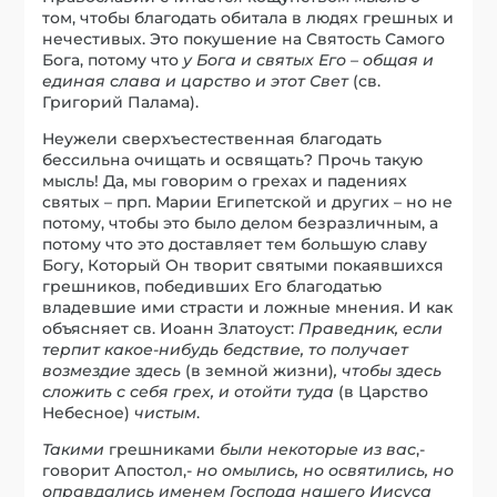
том, чтобы благодать обитала в людях грешных и
нечестивых. Это покушение на Святость Самого
Бога, потому что
у Бога и святых Его – общая и
единая слава и царство и этот Свет
(св.
Григорий Палама).
Неужели сверхъестественная благодать
бессильна очищать и освящать? Прочь такую
мысль! Да, мы говорим о грехах и падениях
святых – прп. Марии Египетской и других – но не
потому, чтобы это было делом безразличным, а
потому что это доставляет тем б
о
льшую славу
Богу, Который Он творит святыми покаявшихся
грешников, победивших Его благодатью
владевшие ими страсти и ложные мнения. И как
объясняет св. Иоанн Златоуст:
Праведник, если
терпит какое-нибудь бедствие, то получает
возмездие здесь
(в земной жизни)
, чтобы здесь
сложить с себя грех, и отойти туда
(в Царство
Небесное)
чистым
.
Такими
грешниками
были некоторые из вас
,-
говорит Апостол,-
но омылись, но освятились, но
оправдались именем Господа нашего Иисуса