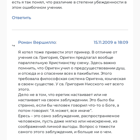
есть я так понял, что различие в степени убежденности в
этом ошибочном учении.
Ответить
Роман Вершилло
15.11.2009 в 18:09
:
Я хотел тоже привести этот пример. В отличие от
учения св. Григория, Ориген предлагал вообще
параллельную Христианству схему. Здесь важно
помнить, что Ориген учил о предсуществовании душ,
и отсюда и о спасении всех в пакибытии. Этого
требовала философская система Оригена, языческая
в своем существе. У св. Григория Нисского нет всего
этого.
Дело не в том, что еретик настаивает или не
настаивает на своем заблуждении. Это было бы
странно, если бы человек говорил что-то о Боге, а
потом говорил: “А может, все иначе”.
Ересь – это само заблуждение, распространяемое
человеком, пусть даже мягко или неискренне, из
соображений личной выгоды. Вопрос о тяжести
самого этого заблуждения, и больше ни о чем.