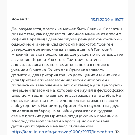
Роман Т.
:
15.11.2009 в 15:27
Да, разумеется, еретик не может быть Святым. Согласны
ли Вы с тем, как отделяет ошибочное мнение от ереси о.
Рафаил Карелин(в данном случае речь дет конкретно об
ошибочном мнении Св.Григория Нисского): “Ориген
утверждал еретические взгляды, а святой Григорий
Нисский только предполагал, допускал, но не выдавал их
за учение Церкви. У святого Григория картина
апокатастасиса намного смягчена по сравнению с
учением Оригена. То, что для Оригена являлось
догматом, для Григория только допущением и мнением.
Для Оригена апокатастасис является онтологией и
логическим завершением его системы; а у св. Григория –
инерцией платонизма, который он изучал в философских
школах. Ни один из святых не застрахован от ошибок. Но
ересь начинается там, где человек настаивает на своих
заблуждениях. Например, Ориген был осужден на двух
поместных соборах; на ошибки указывали ему даже
самые близкие для Оригена люди (любимый ученик, а
впоследствии оппонент Амвросии), но он проявил
духовную гордыню и не внял обличениям.”
http://karelin-r.ru/faq/answer/1000/2997/index.html
То