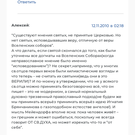
Ответить
Алексей
:
12.11.2010 в 02:18
“Существуют мнения святых, не принятые Церковью. Но
нет святых, исповедывавших веру, отличную от веры
Вселенских соборов”.
А что делать, если святой скончался до того, как были
уточнены все догматы на Вселенских Соборах(когда
неправославное мнение было именно
“исповедованием”)? Не секрет,например, что у многих
св.отцов первых веков были хилиастические взгляды и
что теперь – не считать их святыми(ведь они в это
ВЕРИЛИ)? И по-моему в утверждении, что не у всякого
св.отца можно принимать безоговорочно всё, что он
пишет – это не модернизм, а самый нормальный
духовно-трезвенный православный подход(не будем же
мы принимать всерьёз принимать всерьёз идею Игнатия
Брянчанинова о газоподобном естесстве ангелов!). И
мысль Мейендорфа вполне ясна: пока человек живёт –
он грешник и может ошибаться, поскольку не всегда
говорит ОТ СВ.ДУХА, но может изрекать что-то и “от
себя”.