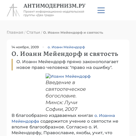
Главная
Статьи
/
/
О. Иоанн Мейендорф и святость
14 ноября, 2009
о. Иоанн Мейендорф
О. Иоанн Мейендорф и святость
О. Иоанн Мейендорф прямо законополагает
новое право человека: "право на ошибку".
Введение в
святоотеческое
богословие.
Минск: Лучи
Софии, 2007
В благообразно издаваемых книгах
о. Иоанна
содержится учение о святости не
Мейендорфа
вполне благообразное. Согласно о. И.
Мейендорфу, Православие, якобы, учит, что