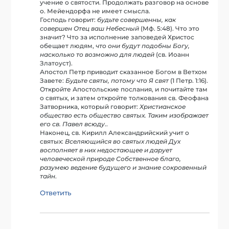
учение о святости. Продолжать разговор на основе
о. Мейендорфа не имеет смысла.
Господь говорит:
будьте совершенны, как
совершен Отец ваш Небесный
(Мф. 5:48). Что это
значит? Что за исполнение заповедей Христос
обещает людям,
что они будут подобны Богу,
насколько то возможно для людей
(св. Иоанн
Златоуст).
Апостол Петр приводит сказанное Богом в Ветхом
Завете:
Будьте святы, потому что Я свят
(1 Петр. 1:16).
Откройте Апостольские послания, и почитайте там
о святых, и затем откройте толкования св. Феофана
Затворника, который говорит:
Христианское
общество есть общество святых. Таким изображает
его св. Павел всюду
..
Наконец, св. Кирилл Александрийский учит о
святых:
Вселяющийся во святых людей Дух
восполняет в них недостающее и дарует
человеческой природе Собственное благо,
разумею ведение будущего и знание сокровенный
тайн
.
Ответить