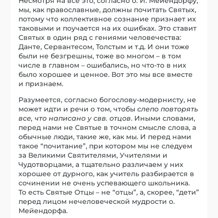
Несмотря на все это, согласно о. И. Мейендорфу,
мы, как православные, должны почитать Святых,
потому что коллективное сознание признает их
таковыми и поучается на их ошибках. Это ставит
Святых в один ряд с гениями человечества:
Данте, Сервантесом, Толстым и т.д. И они тоже
были не безгрешны, тоже во многом – в том
числе в главном – ошибались, но что-то в них
было хорошее и ценное. Вот это мы все вместе
и признаем.
Разумеется, согласно богослову-модернисту, не
может идти и речи о том, чтобы
слепо повторять
все, что написано у свв. отцов
. Иными словами,
перед нами не Святые в точном смысле слова, а
обычные люди, такие же, как мы. И перед нами
такое “почитание”, при котором мы не следуем
за Великими Святителями, Учителями и
Чудотворцами, а тщательно различаем у них
хорошее от дурного, как учитель разбирается в
сочинении не очень успевающего школьника.
То есть Святые Отцы – не “отцы”, а, скорее, “дети”
перед лицом нечеловеческой мудрости о.
Мейендорфа.