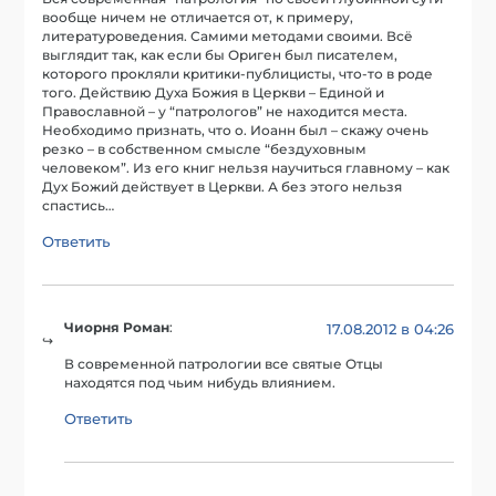
вообще ничем не отличается от, к примеру,
литературоведения. Самими методами своими. Всё
выглядит так, как если бы Ориген был писателем,
которого прокляли критики-публицисты, что-то в роде
того. Действию Духа Божия в Церкви – Единой и
Православной – у “патрологов” не находится места.
Необходимо признать, что о. Иоанн был – скажу очень
резко – в собственном смысле “бездуховным
человеком”. Из его книг нельзя научиться главному – как
Дух Божий действует в Церкви. А без этого нельзя
спастись…
Ответить
Чиорня Роман
:
17.08.2012 в 04:26
В современной патрологии все святые Отцы
находятся под чьим нибудь влиянием.
Ответить