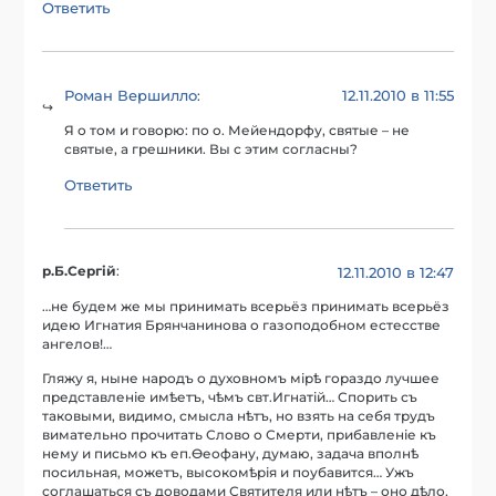
Ответить
Роман Вершилло
12.11.2010 в 11:55
:
Я о том и говорю: по о. Мейендорфу, святые – не
святые, а грешники. Вы с этим согласны?
Ответить
р.Б.Сергій
:
12.11.2010 в 12:47
…не будем же мы принимать всерьёз принимать всерьёз
идею Игнатия Брянчанинова о газоподобном естесстве
ангелов!…
Гляжу я, ныне народъ о духовномъ мірѣ гораздо лучшее
представленіе имѣетъ, чѣмъ свт.Игнатій… Спорить съ
таковыми, видимо, смысла нѣтъ, но взять на себя трудъ
вимательно прочитать Слово о Смерти, прибавленіе къ
нему и письмо къ еп.Ѳеофану, думаю, задача вполнѣ
посильная, можетъ, высокомѣрія и поубавится… Ужъ
соглашаться съ доводами Святителя или нѣтъ – оно дѣло,