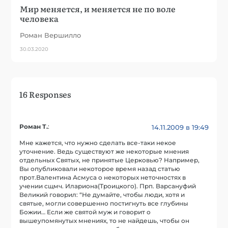
Мир меняется, и меняется не по воле
человека
Роман Вершилло
30.03.2020
16 Responses
Роман Т.
:
14.11.2009 в 19:49
Мне кажется, что нужно сделать все-таки некое
уточнение. Ведь существуют же некоторые мнения
отдельных Святых, не принятые Церковью? Например,
Вы опубликовали некоторое время назад статью
прот.Валентина Асмуса о некоторых неточностях в
учении сщмч. Илариона(Троицкого). Прп. Варсануфий
Великий говорил: “Не думайте, чтобы люди, хотя и
святые, могли совершенно постигнуть все глубины
Божии… Если же святой муж и говорит о
вышеупомянутых мнениях, то не найдешь, чтобы он