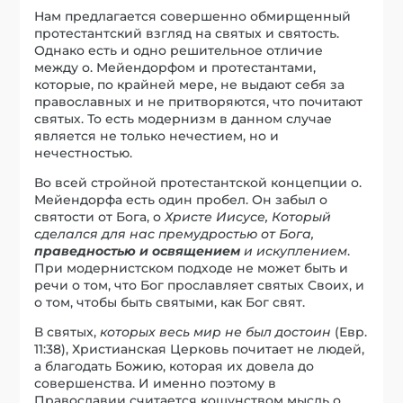
Нам предлагается совершенно обмирщенный
протестантский взгляд на святых и святость.
Однако есть и одно решительное отличие
между о. Мейендорфом и протестантами,
которые, по крайней мере, не выдают себя за
православных и не притворяются, что почитают
святых. То есть модернизм в данном случае
является не только нечестием, но и
нечестностью.
Во всей стройной протестантской концепции о.
Мейендорфа есть один пробел. Он забыл о
святости от Бога, о
Христе Иисусе, Который
сделался для нас премудростью от Бога,
праведностью и освящением
и искуплением
.
При модернистском подходе не может быть и
речи о том, что Бог прославляет святых Своих, и
о том, чтобы быть святыми, как Бог свят.
В святых,
которых весь мир не был достоин
(Евр.
11:38), Христианская Церковь почитает не людей,
а благодать Божию, которая их довела до
совершенства. И именно поэтому в
Православии считается кощунством мысль о