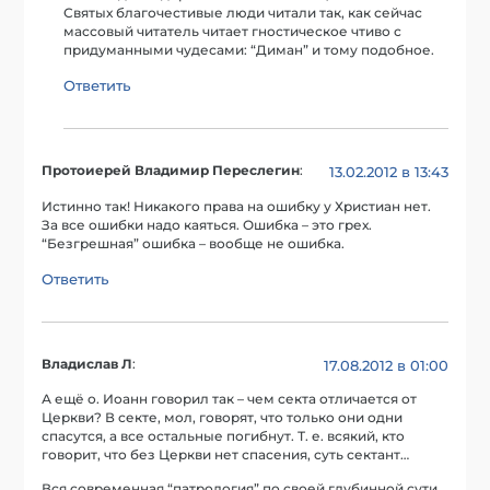
Святых благочестивые люди читали так, как сейчас
массовый читатель читает гностическое чтиво с
придуманными чудесами: “Диман” и тому подобное.
Ответить
Протоиерей Владимир Переслегин
:
13.02.2012 в 13:43
Истинно так! Никакого права на ошибку у Христиан нет.
За все ошибки надо каяться. Ошибка – это грех.
“Безгрешная” ошибка – вообще не ошибка.
Ответить
Владислав Л
:
17.08.2012 в 01:00
А ещё о. Иоанн говорил так – чем секта отличается от
Церкви? В секте, мол, говорят, что только они одни
спасутся, а все остальные погибнут. Т. е. всякий, кто
говорит, что без Церкви нет спасения, суть сектант…
Вся современная “патрология” по своей глубинной сути