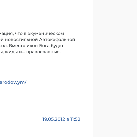
ация, что в экуменическом
кой новостильной Автокефальной
тол. Вместо икон Бога будет
ны, жиды и… православные.
-narodowym/
19.05.2012 в 11:52