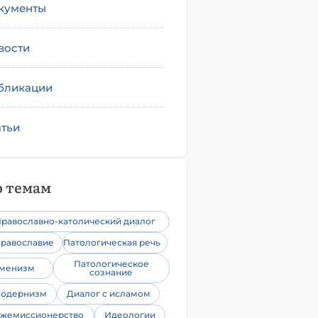
кументы
вости
бликации
атьи
 темам
равославно-католический диалог
равославие
Патологическая речь
Патологическое
уменизм
сознание
одернизм
Диалог с исламом
жемиссионерство
Идеологии