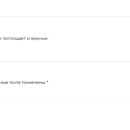
о поглощает и верных.
ные поля помечены
*