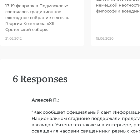
немецкой неогност
17-19 февраля в Подмосковье
философии всеединс
состоялось традиционное
ежегодное собрание секты о.
Георгия Кочеткова «XIII
Сретенский собор».
21.02.2012
15.06.2020
6 Responses
Алексей П.
:
“Как сообщает официальный сайт Информацио
Национальном стадионе поддержали представ
взглядов. Учтено это также и в интерьере, 
освящения часовни священники разных конфе