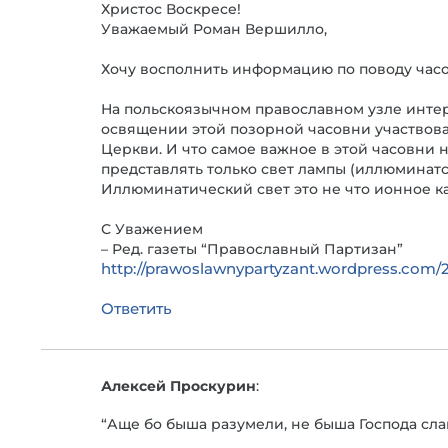
Христос Воскресе!
Уважаемый Роман Вершилло,
Хочу восполнить информацию по поводу часов
На польскоязычном православном узле инте
освящении этой позорной часовни участвова
Церкви. И что самое важное в этой часовни н
представлять только свет лампы (иллюминатс
Иллюминатический свет это не что ионное ка
С Уважением
– Ред. газеты “Православный Партизан”
http://prawoslawnypartyzant.wordpress.com/
Ответить
Алексей Проскурин
:
“Аще бо быша разумели, не быша Господа сла