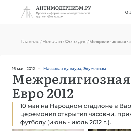
О 
Главная
Новости
Фото дня
/
/
/
Межрелигиозная ча
16 мая, 2012
Массовая культура
,
Экуменизм
Межрелигиозная 
Евро 2012
10 мая на Народном стадионе в В
церемония открытия часовни, при
футболу (июнь - июль 2012 г.).