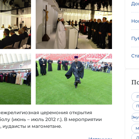
До
Но
Пу
Ст
По
П
П
межрелигиозная церемония открытия
Эк
лу (июнь – июль 2012 г.). В мероприятии
, иудаисты и магометане.
М
Л