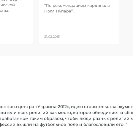
ической
“По рекомендациям кардинала
тва.
Поля Пупара”…
21.02.2015
нного центра «Украина-2012», идею строительства экуме
ители всех религий как место, которое объединяет и сб
разработанном таким образом, чтобы люди разных религий 
ссий вышли на футбольное поле и благословили его. “