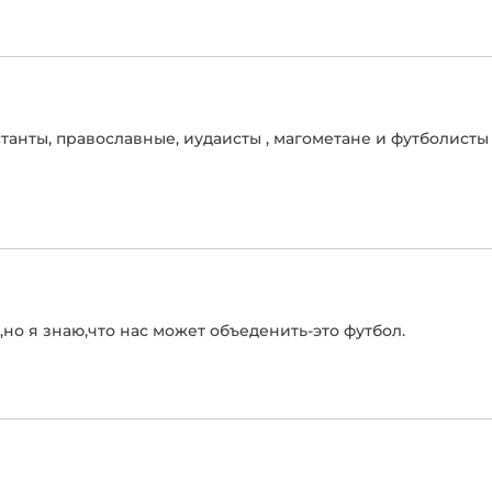
танты, православные, иудаисты , магометане и футболисты
,но я знаю,что нас может объеденить-это футбол.