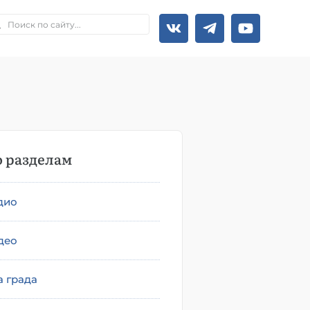
 разделам
дио
део
а града