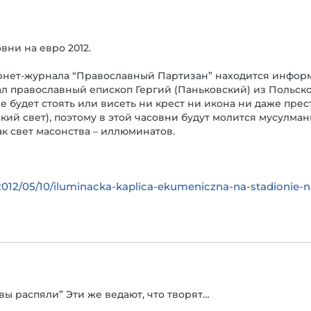
ни на евро 2012.
рнет-журнала “Православный Партизан” находится информ
л православный епископ Гергий (Паньковский) из Польс
е будет стоять или висеть ни крест ни икона ни даже прес
кий свет), поэтому в этой часовни будут молится мусулма
к свет масонства – иллюминатов.
2012/05/10/iluminacka-kaplica-ekumeniczna-na-stadionie
вы распяли” Эти же ведают, что творят…