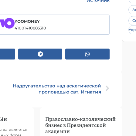
Источник
А
С
YOOMONEY
41001410883310
Укр
Надругательство над аскетической
проповедью свт. Игнатия
 Ын
Православно-католический
бизнес в Президентской
тва является
академии
нных форм