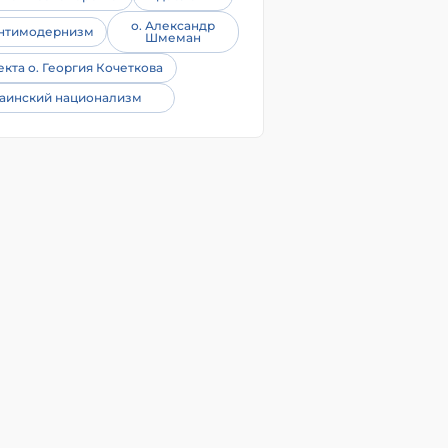
о. Александр
нтимодернизм
Шмеман
екта о. Георгия Кочеткова
аинский национализм