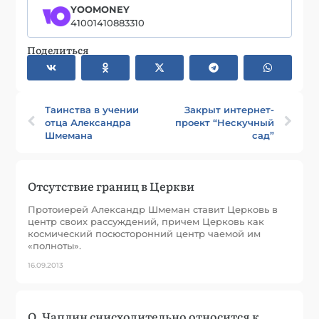
YOOMONEY
41001410883310
Поделиться
Таинства в учении
Закрыт интернет-
отца Александра
проект “Нескучный
Шмемана
сад”
Отсутствие границ в Церкви
Протоиерей Александр Шмеман ставит Церковь в
центр своих рассуждений, причем Церковь как
космический посюсторонний центр чаемой им
«полноты».
16.09.2013
О. Чаплин снисходительно относится к