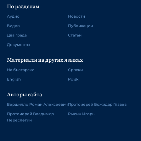
По разделам
Аудио
Новости
Видео
Публикации
Два града
Статьи
Документы
Материалы на других языках
На български
Српски
English
Polski
Авторы сайта
Вершилло Роман Алексеевич
Протоиерей Божидар Главев
Протоиерей Владимир
Рысин Игорь
Переслегин