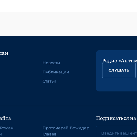
лам
Радио «Анти
Новости
СЛУШАТЬ
Публикации
Статьи
айта
Подписаться на
 Роман
Протоиерей Божидар
ч
Главев