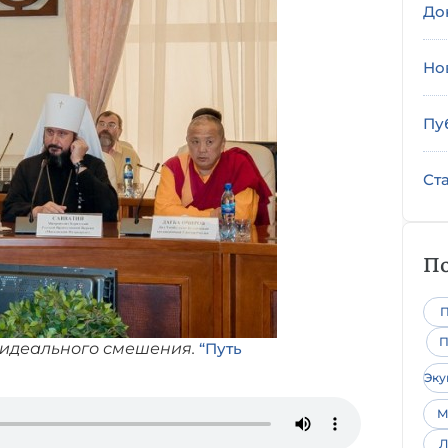
До
Но
Пу
Ст
По
П
П
 идеального смешения.
“Путь
Эк
М
Л