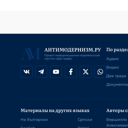
По разде
Аудио
Видео
Два града
Документы
Материалы на других языках
Авторы с
На български
Српски
Вершилло
Алексееви
English
Polski