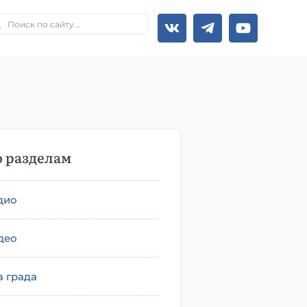
 разделам
дио
део
а града