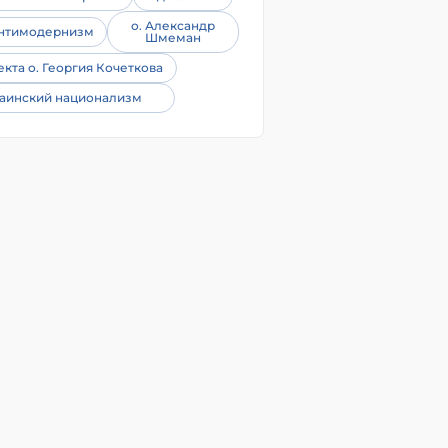
о. Александр
нтимодернизм
Шмеман
екта о. Георгия Кочеткова
аинский национализм