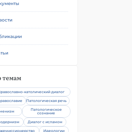
кументы
вости
бликации
атьи
 темам
равославно-католический диалог
равославие
Патологическая речь
Патологическое
уменизм
сознание
одернизм
Диалог с исламом
жемиссионерство
Идеологии