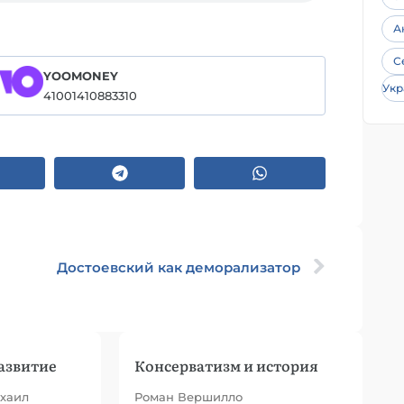
А
С
YOOMONEY
Укр
41001410883310
Достоевский как деморализатор
азвитие
Консерватизм и история
хаил
Роман Вершилло