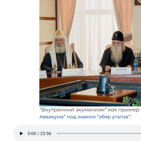
“Внутренний экуменизм” как пример
Аввакума” под знаком “эбер угалза”
.