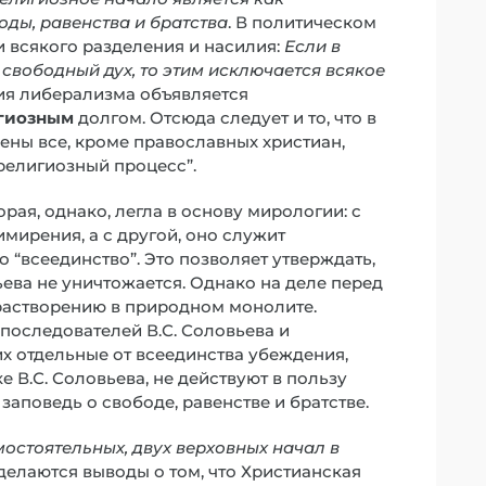
ды, равенства и братства
. В политическом
и всякого разделения и насилия:
Если в
 свободный дух, то этим исключается всякое
ция либерализма объявляется
гиозным
долгом. Отсюда следует и то, что в
чены все, кроме православных христиан,
религиозный процесс”.
рая, однако, легла в основу мирологии: с
имирения, а с другой, оно служит
“всеединство”. Это позволяет утверждать,
ева не уничтожается. Однако на деле перед
е растворению в природном монолите.
последователей В.С. Соловьева и
х отдельные от всеединства убеждения,
 В.С. Соловьева, не действуют в пользу
 заповедь о свободе, равенстве и братстве.
остоятельных, двух верховных начал в
 делаются выводы о том, что Христианская