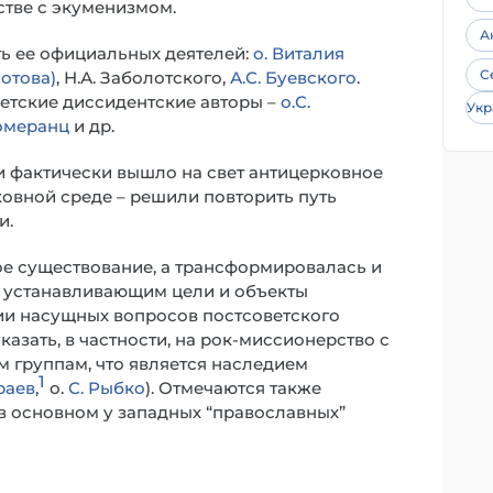
стве с экуменизмом.
А
ь ее официальных деятелей:
о. Виталия
С
отова)
, Н.А. Заболотского,
А.С. Буевского
.
етские диссидентские авторы –
о.С.
Укр
Померанц
и др.
ии фактически вышло на свет антицерковное
ковной среде – решили повторить путь
и.
ое существование, а трансформировалась и
 устанавливающим цели и объекты
и насущных вопросов постсоветского
азать, в частности, на рок-миссионерство с
 группам, что является наследием
1
раев
,
о.
С. Рыбко
). Отмечаются также
 в основном у западных “православных”