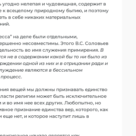
ль угодно нелепая и чудовищная, содержит в
ие к всецелому природному бытию, и поэтому
меть в себе никаких материальных
ний.
цесса” на деле были отдельными,
вершенно несовместимы. Этого В.С. Соловьев
отдельность во имя служения примирения.
В
я не в содержании какой бы то ни было из
ерждении одной из них и в отрицании ради и
аблуждение являются в бессильном
 процесс
.
ения вещей мы должны признавать единство
бласти религии может быть исключительное
 и во имя нее всех других. Любопытно, но
вное признание единства вер, которого, как
и еще нет, и которое наступит лишь в
елигиозное начало является как