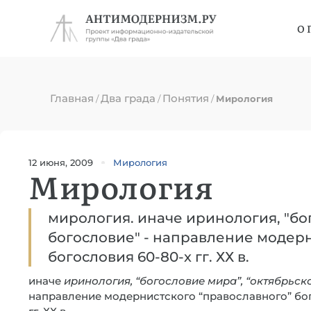
О 
Главная
Два града
Понятия
/
/
/
Мирология
12 июня, 2009
Мирология
Мирология
мирология. иначе иринология, "бо
богословие" - направление модерн
богословия 60-80-х гг. ХХ в.
иначе
иринология, “богословие мира”, “октябрьск
направление модернистского “православного” бо