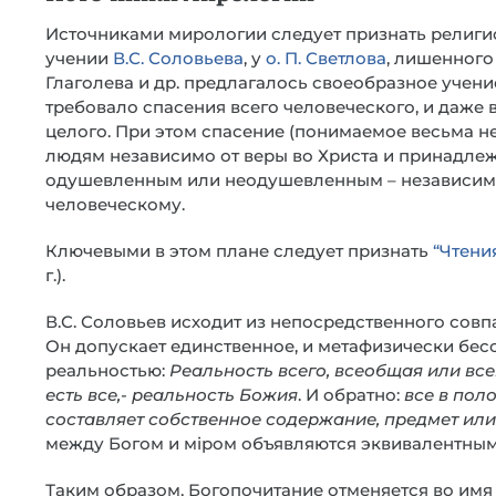
Источниками мирологии следует признать религиоз
учении
В.С. Соловьева
, у
о. П. Светлова
, лишенног
Глаголева и др. предлагалось своеобразное учен
требовало спасения всего человеческого, и даже в
целого. При этом спасение (понимаемое весьма 
людям независимо от веры во Христа и принадле
одушевленным или неодушевленным – независимо
человеческому.
Ключевыми в этом плане следует признать
“Чтени
г.).
В.С. Соловьев исходит из непосредственного сов
Он допускает единственное, и метафизически бес
реальностью:
Реальность всего, всеобщая или все
есть все,- реальность Божия
. И обратно:
все в пол
составляет собственное содержание, предмет ил
между Богом и мiром объявляются эквивалентными
Таким образом, Богопочитание отменяется во имя