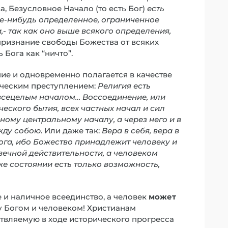
а, Безусловное Начало (то есть Бог)
есть
акое-нибудь определенное, ограниченное
- так как оно выше всякого определения,
 признание свободы Божества от всяких
Бога как “ничто”.
ие и одновременно полагается в качестве
тическим преступлением:
Религия есть
 всецелым началом… Воссоединение, или
ческого бытия, всех частных начал и сил
ному центральному началу, а через него и в
жду собою
. Или даже так:
Вера в себя, вера в
Бога, ибо Божество принадлежит человеку и
 вечной действительности, а человеком
 же состоянии есть только возможность,
 и наличное всеединство, а человек
может
у Богом и человеком! Христианам
твляемую в ходе исторического прогресса