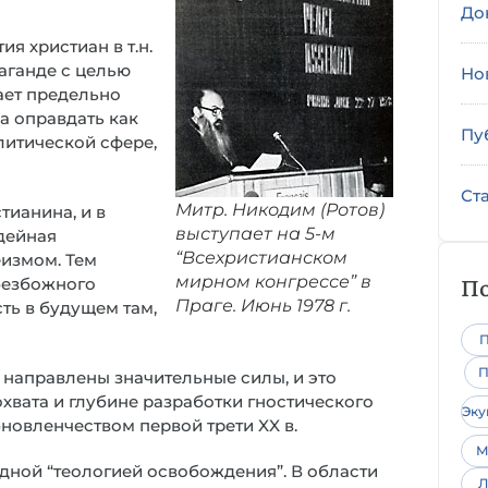
До
я христиан в т.н.
паганде с целью
Но
ает предельно
а оправдать как
Пу
итической сфере,
Ст
Митр. Никодим (Ротов)
тианина, и в
выступает на 5-м
идейная
“Всехристианском
еизмом. Тем
По
мирном конгрессе” в
безбожного
Праге. Июнь 1978 г.
ть в будущем там,
П
П
 направлены значительные силы, и это
охвата и глубине разработки гностического
Эк
новленчеством первой трети XX в.
М
дной “теологией освобождения”. В области
Л