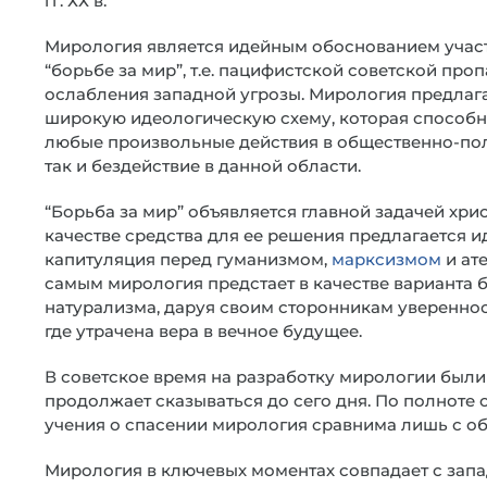
гг. ХХ в.
Мирология является идейным обоснованием участи
“борьбе за мир”, т.е. пацифистской советской про
ослабления западной угрозы. Мирология предлаг
широкую идеологическую схему, которая способн
любые произвольные действия в общественно-пол
так и бездействие в данной области.
“Борьба за мир” объявляется главной задачей хрис
качестве средства для ее решения предлагается 
капитуляция перед гуманизмом,
марксизмом
и ат
самым мирология предстает в качестве варианта 
натурализма, даруя своим сторонникам увереннос
где утрачена вера в вечное будущее.
В советское время на разработку мирологии были
продолжает сказываться до сего дня. По полноте 
учения о спасении мирология сравнима лишь с об
Мирология в ключевых моментах совпадает с запа