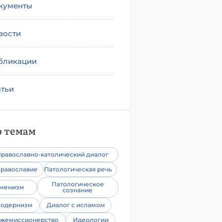
кументы
вости
бликации
атьи
 темам
равославно-католический диалог
равославие
Патологическая речь
Патологическое
уменизм
сознание
одернизм
Диалог с исламом
жемиссионерство
Идеологии