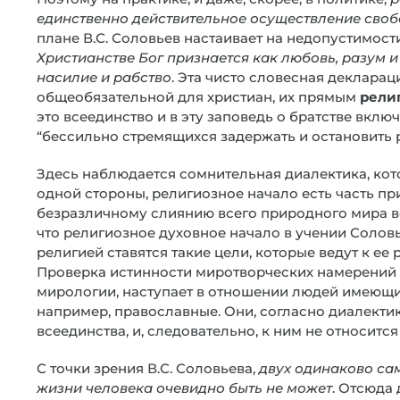
единственно действительное осуществление свобо
плане В.С. Соловьев настаивает на недопустимост
Христианстве Бог признается как любовь, разум и
насилие и рабство
. Эта чисто словесная деклара
общеобязательной для христиан, их прямым
рели
это всеединство и в эту заповедь о братстве вклю
“бессильно стремящихся задержать и остановить 
Здесь наблюдается сомнительная диалектика, кото
одной стороны, религиозное начало есть часть пр
безразличному слиянию всего природного мира во 
что религиозное духовное начало в учении Соловь
религией ставятся такие цели, которые ведут к е
Проверка истинности миротворческих намерений 
мирологии, наступает в отношении людей имеющи
например, православные. Они, согласно диалектике
всеединства, и, следовательно, к ним не относится
С точки зрения В.С. Соловьева,
двух одинаково сам
жизни человека очевидно быть не может
. Отсюда