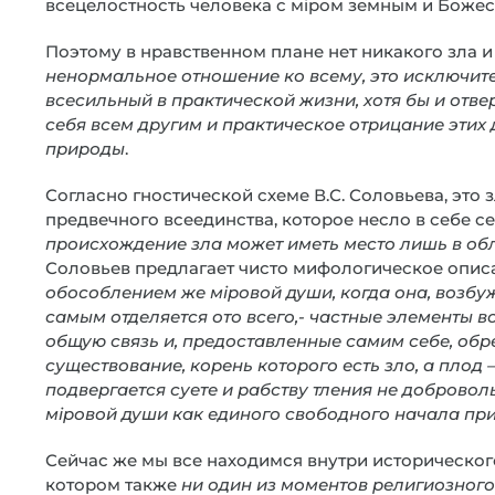
всецелостность человека с мiром земным и Боже
Поэтому в нравственном плане нет никакого зла и
ненормальное отношение ко всему, это исключит
всесильный в практической жизни, хотя бы и отве
себя всем другим и практическое отрицание этих
природы
.
Согласно гностической схеме В.С. Соловьева, это
предвечного всеединства, которое несло в себе с
происхождение зла может иметь место лишь в об
Соловьев предлагает чисто мифологическое опис
обособлением же мiровой души, когда она, возбу
самым отделяется ото всего,- частные элементы в
общую связь и, предоставленные самим себе, обр
существование, корень которого есть зло, а плод 
подвергается суете и рабству тления не доброволь
мiровой души как единого свободного начала пр
Сейчас же мы все находимся внутри историческог
котором также
ни один из моментов религиозного