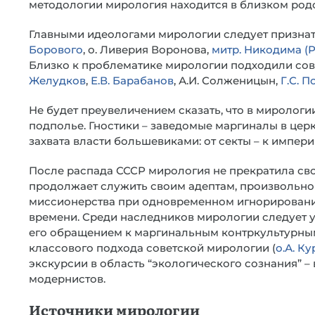
методологии мирология находится в близком род
Главными идеологами мирологии следует признат
Борового
, о. Ливерия Воронова,
митр. Никодима (Р
Близко к проблематике мирологии подходили сов
Желудков
,
Е.В. Барабанов
, А.И. Солженицын,
Г.С. 
Не будет преувеличением сказать, что в миролог
подполье. Гностики – заведомые маргиналы в цер
захвата власти большевиками: от секты – к импери
После распада СССР мирология не прекратила св
продолжает служить своим адептам, произвольно
миссионерства при одновременном игнорировани
времени. Среди наследников мирологии следует ук
его обращением к маргинальным контркультурным
классового подхода советской мирологии (
о.А. Ку
экскурсии в область “экологического сознания” –
модернистов.
Источники мирологии