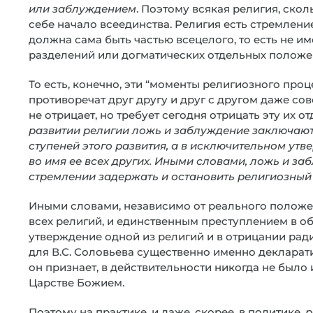
или заблуждением
. Поэтому всякая религия, ско
себе начало всеединства. Религия есть стремлен
должна сама быть частью всецелого, то есть не и
разделений или догматических отдельных положе
То есть, конечно, эти “моменты религиозного про
противоречат друг другу и друг с другом даже со
не отрицает, но требует сегодня отрицать эту их 
развитии религии ложь и заблуждение заключаютс
ступеней этого развития, а в исключительном утв
во имя ее всех других. Иными словами, ложь и з
стремлении задержать и остановить религиозный
Иными словами, независимо от реального полож
всех религий, и единственным преступлением в о
утверждение одной из религий и в отрицании ради
для В.С. Соловьева существенно именно декларати
он признает, в действительности никогда не было 
Царстве Божием.
Поэтому на практике, и даже, скорее, в политике,
р