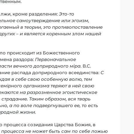
ственным.
 лжи, кроме разделения:
Это-то
ельное самоутверждение или эгоизм,
ргаемый в теории, это противопоставление
 других – и является коренным злом нашей
 зло происходит из Божественного
емена раздора:
Первоначальное
ласти вечного доприродного мiра
. В.С.
ание распада доприродного всеединства:
С
ждая в себе свою особенную волю, тем
семiрного организма теряют в ней свою
екаются на разрозненное эгоистическое
– страдание. Таким образом, вся тварь
но, а по воле подвергнувшего ее, то есть
иродной жизни
.
о процесса созидания Царства Божия, в
 процесса не может быть сам по себе ложью