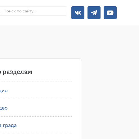
 разделам
дио
део
а града