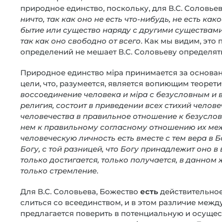
природное единство, поскольку, для В.С. Соловьев
ничто, так как оно не есть что-нибудь, не есть к
бытие или существо наряду с другими существами,
так как оно свободно от всего
. Как мы видим, это
определений не мешает В.С. Соловьеву определять 
Природное единство мiра принимается за основан
цели, что, разумеется, является вопиющим теоре
воссоединение человека и мiра с безусловным и
религия, состоит в приведении всех стихий челове
человечества в правильное отношение к безуслов
нем к правильному согласному отношению их ме
человеческую личность есть вместе с тем вера в 
Богу, с той разницей, что Богу принадлежит оно в
только достигается, только получается, в данном
только стремление
.
Для В.С. Соловьева, Божество
есть
действительное
слиться со всеединством, и в этом различие межд
предлагается поверить в потенциальную и осущес