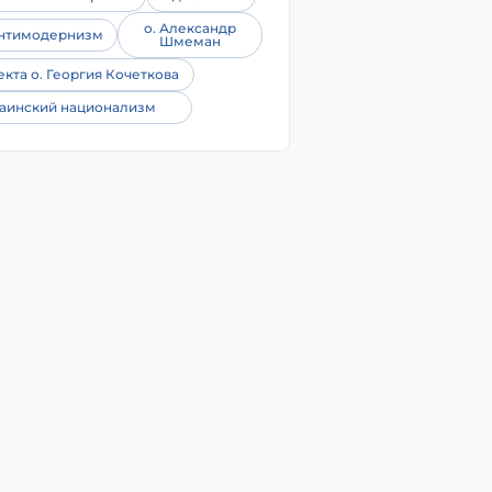
о. Александр
нтимодернизм
Шмеман
екта о. Георгия Кочеткова
аинский национализм