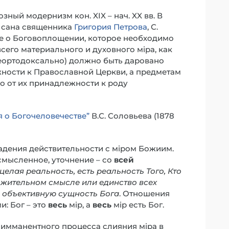
ный модернизм кон. XIX – нач. XX вв. В
о сана священника
Григория Петрова
, С.
ие о Боговоплощении, которое необходимо
сего материального и духовного мiра, как
неортодоксально) должно быть даровано
жности к Православной Церкви, а предметам
 от их принадлежности к роду
я о Богочеловечестве”
В.С. Соловьева (1878
падения действительности с мiром Божиим.
смысленное, уточнение – со
всей
целая реальность, есть реальность Того, Кто
ожительном смысле или единство всех
и объективную сущность Бога
. Отношения
: Бог – это
весь
мiр, а
весь
мiр есть Бог.
 имманентного процесса слияния мiра в