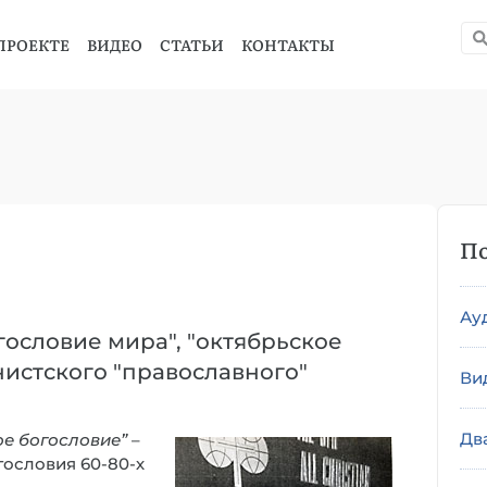
ПРОЕКТЕ
ВИДЕО
СТАТЬИ
КОНТАКТЫ
По
Ау
гословие мира", "октябрьское
истского "православного"
Ви
Дв
ое богословие”
–
гословия 60-80-х