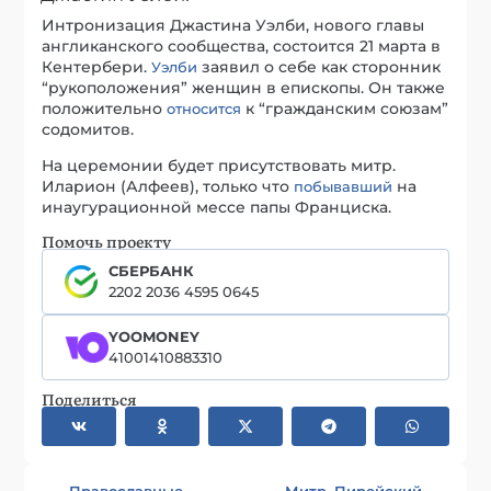
Интронизация Джастина Уэлби, нового главы
англиканского сообщества, состоится 21 марта в
Кентербери.
заявил о себе как сторонник
Уэлби
“рукоположения” женщин в епископы. Он также
положительно
к “гражданским союзам”
относится
содомитов.
На церемонии будет присутствовать митр.
Иларион (Алфеев), только что
на
побывавший
инаугурационной мессе папы Франциска.
Помочь проекту
СБЕРБАНК
2202 2036 4595 0645
YOOMONEY
41001410883310
Поделиться
Православные
Митр. Пирейский