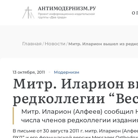
О 
Главная
Новости
/
/
Митр. Иларион вышел из редк
13 октября, 2011
Модернизм
Митр. Иларион в
редколлегии “Ве
Митр. Иларион (Алфеев) сообщил Н.
числа членов редколлегии издани
В письме от 30 августа 2011 г. митр. Иларион (Ал
РХД” и его французской версии Messager Orthodo