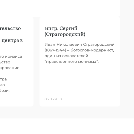
тельство
митр. Сергий
(Страгородский)
 центра в
Иван Николаевич Страгородский
(1867-1944) – богослов-модернист,
один из основателей
го кризиса
“нравственного монизма”.
ьство
ирование
тра
ого
бези.
06.05.2010