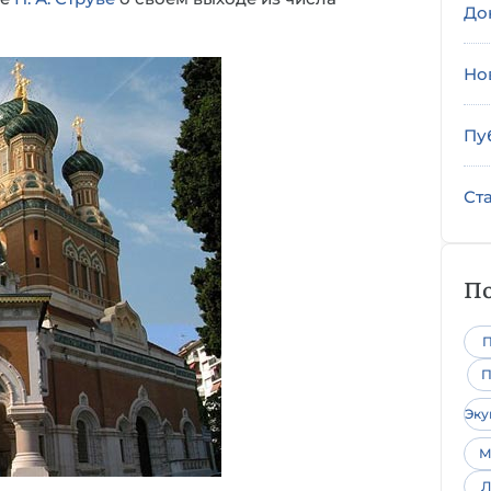
До
Но
Пу
Ст
По
П
П
Эк
М
Л