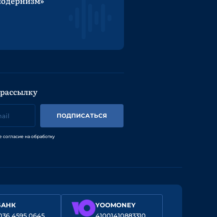
модернизм»
 рассылку
ПОДПИСАТЬСЯ
е согласие на обработку
БАНК
YOOMONEY
036 4595 0645
41001410883310