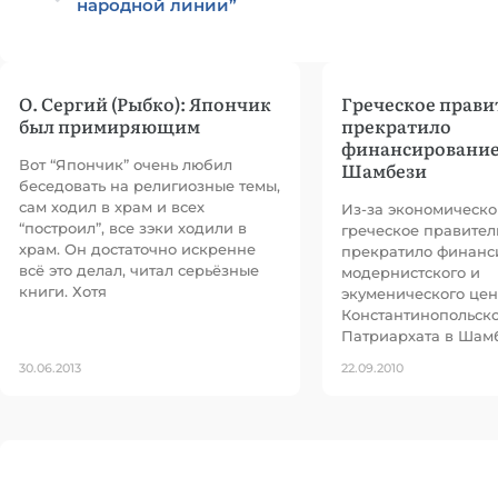
народной линии”
О. Сергий (Рыбко): Япончик
Греческое прави
был примиряющим
прекратило
финансирование
Вот “Япончик” очень любил
Шамбези
беседовать на религиозные темы,
сам ходил в храм и всех
Из-за экономическо
“построил”, все зэки ходили в
греческое правител
храм. Он достаточно искренне
прекратило финанс
всё это делал, читал серьёзные
модернистского и
книги. Хотя
экуменического цен
Константинопольск
Патриархата в Шам
30.06.2013
22.09.2010