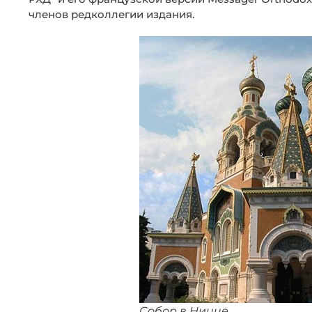
членов редколлегии издания.
Собор в Ницце