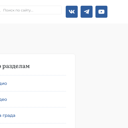
 разделам
дио
део
а града