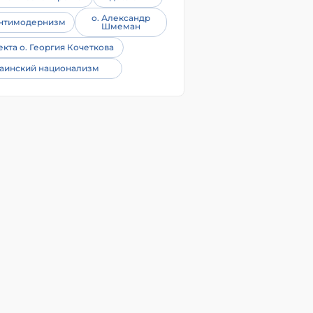
о. Александр
нтимодернизм
Шмеман
екта о. Георгия Кочеткова
аинский национализм