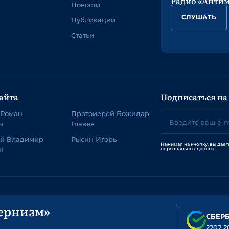
Радио «Анти
Новости
СЛУШАТЬ
Публикации
Статьи
айта
Подписаться на
 Роман
Протоиерей Божидар
ч
Главев
ей Владимир
Рысин Игорь
Нажимая на кнопку, вы дает
н
персональных данных
ернизм»
СБЕР
2202 2