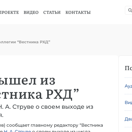
ПРОЕКТЕ
ВИДЕО
СТАТЬИ
КОНТАКТЫ
оллегии “Вестника РХД”
По
ышел из
Ау
стника РХД”
Ви
 А. Струве о своем выходе из
я.
Дв
феев) сообщает главному редактору “Вестника
xe
Н. А. Струве
о своем выходе из числа