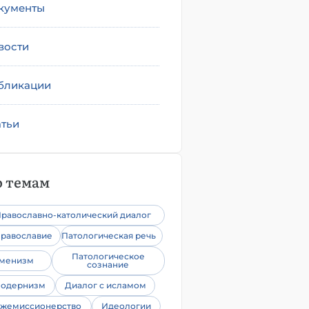
кументы
вости
бликации
атьи
 темам
равославно-католический диалог
равославие
Патологическая речь
Патологическое
уменизм
сознание
одернизм
Диалог с исламом
жемиссионерство
Идеологии