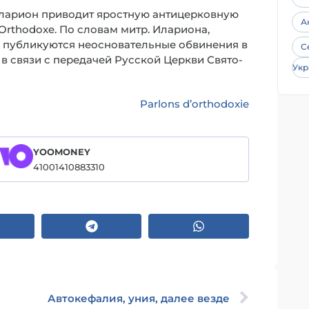
 Иларион приводит яростную антицерковную
А
Orthodoxe. По словам митр. Илариона,
ве, публикуются неосновательные обвинения в
С
 в связи с передачей Русской Церкви Свято-
Укр
Parlons d’orthodoxie
YOOMONEY
41001410883310
Автокефалия, уния, далее везде