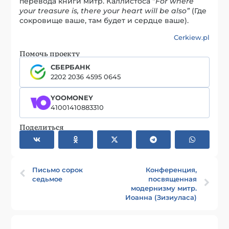
перевода книги митр. Каллистоса “
For where
your treasure is, there your heart will be also”
(Где
сокровище ваше, там будет и сердце ваше).
Cerkiew.pl
Помочь проекту
СБЕРБАНК
2202 2036 4595 0645
YOOMONEY
41001410883310
Поделиться
Письмо сорок
Конференция,
седьмое
посвященная
модернизму митр.
Иоанна (Зизиуласа)