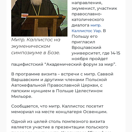
направления,
экуменист, участник
православно-
католического
диалога
митр.
. В
Каллистос Уар
Польшу его
Митр. Каллистос на
пригласил
экуменическом
Вроцлавский
симпозиуме в Бозе.
университет, где 14-15
ноября пройдет
пацифистский “Академический форум за мир”.
В программе визита – встречи с митр. Саввой
Варшавским и другими членами Польской
Автокефальной Православной Церкви, с
папским нунцием в Польше Целестином
Мильоре.
Сообщается, что митр. Каллистос посетит
мемориал на месте концлагеря Освенцим.
Одной из целей столь помпезного визита
является участие в презентации польского