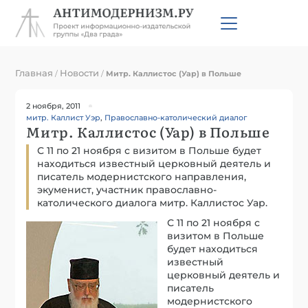
Главная
Новости
/
/
Митр. Каллистос (Уар) в Польше
2 ноября, 2011
митр. Каллист Уэр
,
Православно-католический диалог
Митр. Каллистос (Уар) в Польше
С 11 по 21 ноября с визитом в Польше будет
находиться известный церковный деятель и
писатель модернистского направления,
экуменист, участник православно-
католического диалога митр. Каллистос Уар.
С 11 по 21 ноября с
визитом в Польше
будет находиться
известный
церковный деятель и
писатель
модернистского