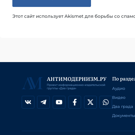
Этот сайт использует Akismet для борьбы со спам
По разде
Аудио
Видео
Два града
Документы