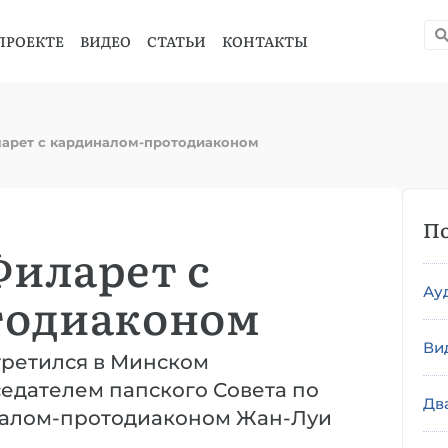
ПРОЕКТЕ
ВИДЕО
СТАТЬИ
КОНТАКТЫ
ларет с кардиналом-протодиаконом
По
иларет с
Ау
тодиаконом
Ви
третился в Минском
едателем папского Совета по
Дв
налом-протодиаконом Жан-Луи