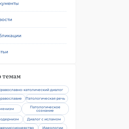
кументы
вости
бликации
атьи
 темам
равославно-католический диалог
равославие
Патологическая речь
Патологическое
уменизм
сознание
одернизм
Диалог с исламом
жемиссионерство
Идеологии