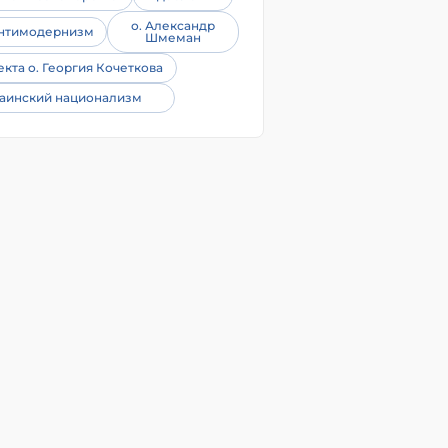
о. Александр
нтимодернизм
Шмеман
екта о. Георгия Кочеткова
аинский национализм