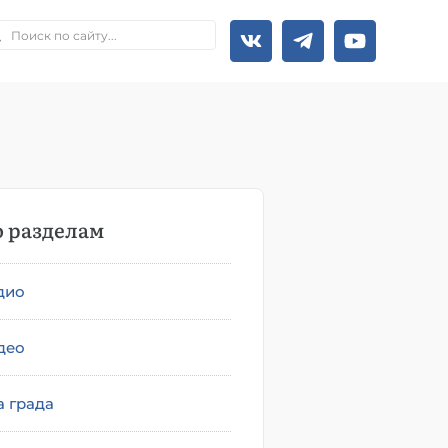
 разделам
дио
део
а града