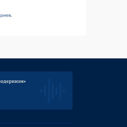
ариев
.
модернизм»