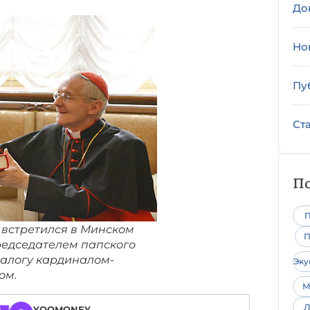
До
Но
Пу
Ст
По
П
 встретился в Минском
П
редседателем папского
алогу кардиналом-
Эк
ом.
М
Л
YOOMONEY