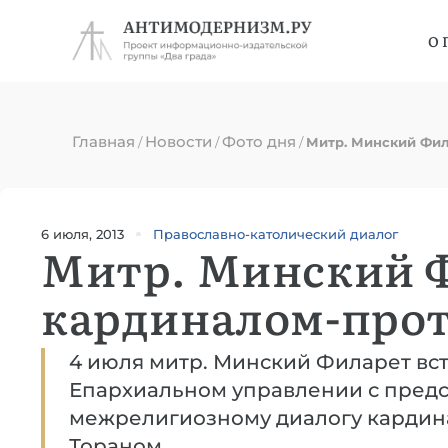
О 
Главная
Новости
Фото дня
/
/
/
Митр. Минский Фи
6 июля, 2013
Православно-католический диалог
Митр. Минский Ф
кардиналом-про
4 июля митр. Минский Филарет вс
Епархиальном управлении с предс
межрелигиозному диалогу карди
Тораном.