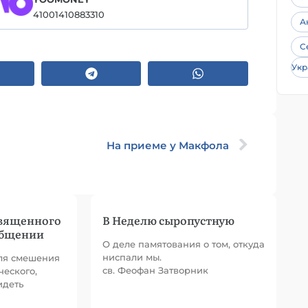
41001410883310
А
С
Укр
На приеме у Макфола
Священного
В Неделю сыропустную
общении
О деле памятования о том, откуда
ниспали мы.
для смешения
св. Феофан Затворник
ческого,
идеть