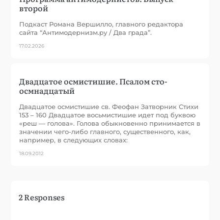
второй
Подкаст Романа Вершилло, главного редактора
сайта “Антимодернизм.ру / Два града”.
17.02.2026
Двадцатое осмистишие. Псалом сто-
осмнадцатый
Двадцатое осмистишие св. Феофан Затворник Стихи
153 – 160 Двадцатое восьмистишие идет под буквою
«реш — голова». Голова обыкновенно принимается в
значении чего-либо главного, существенного, как,
например, в следующих словах:
18.09.2012
2 Responses