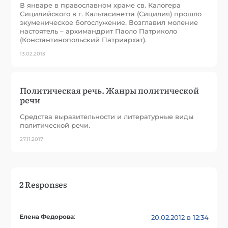
В январе в православном храме св. Калогера
Сицилийского в г. Кальтасинетта (Сицилия) прошло
экуменическое богослужение. Возглавил моление
настоятель – архимандрит Паоло Патриколо
(Константинопольский Патриархат).
13.02.2013
Политическая речь. Жанры политической
речи
Средства выразительности и литературные виды
политической речи.
27.11.2017
2 Responses
Елена Федорова
:
20.02.2012 в 12:34