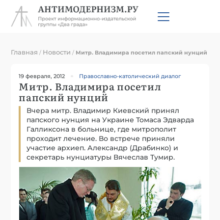
Главная
Новости
/
/
Митр. Владимира посетил папский нунций
19 февраля, 2012
Православно-католический диалог
Митр. Владимира посетил
папский нунций
Вчера митр. Владимир Киевский принял
папского нунция на Украине Томаса Эдварда
Галликсона в больнице, где митрополит
проходит лечение. Во встрече приняли
участие архиеп. Александр (Драбинко) и
секретарь нунциатуры Вячеслав Тумир.