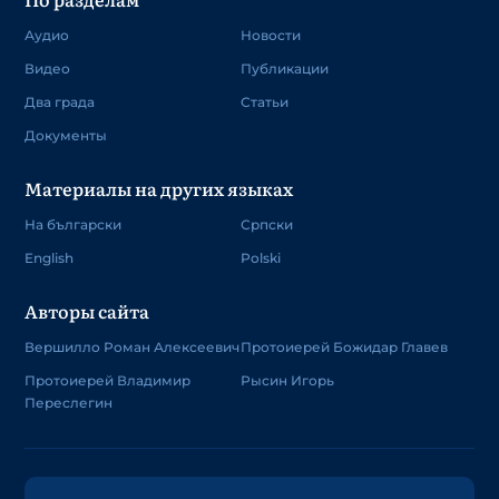
Аудио
Новости
Видео
Публикации
Два града
Статьи
Документы
Материалы на других языках
На български
Српски
English
Polski
Авторы сайта
Вершилло Роман Алексеевич
Протоиерей Божидар Главев
Протоиерей Владимир
Рысин Игорь
Переслегин