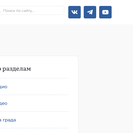
 разделам
дио
део
а града