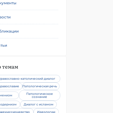
кументы
вости
бликации
атьи
 темам
равославно-католический диалог
равославие
Патологическая речь
Патологическое
уменизм
сознание
одернизм
Диалог с исламом
жемиссионерство
Идеологии