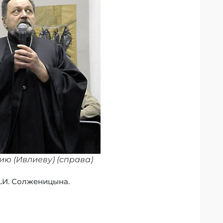
ю (Ивлиеву) (справа)
А.И. Солженицына.