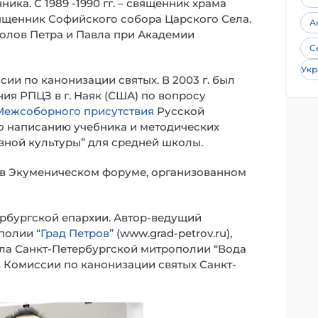
ника. С 1989 -1990 гг. – священник храма
вященник Софийского собора Царского Села.
А
остолов Петра и Павла при Академии
С
Укр
сии по канонизации святых. В 2003 г. был
я РПЦЗ в г. Наяк (США) по вопросу
Межсоборного присутствия
Русской
 по написанию учебника и методических
вной культуры” для средней школы.
, в Экуменическом форуме, организованном
ербургской епархии. Автор-ведущий
ополии
“Град Петров”
(www.grad-petrov.ru),
ла Санкт-Петербургской митрополии “Вода
ов Комиссии по канонизации святых Санкт-