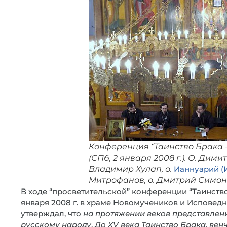
Конференция “Таинство Брака 
(СПб, 2 января 2008 г.). О. Дими
Владимир Хулап, о.
Ианнуарий (
Митрофанов, о. Дмитрий Симон
В ходе “просветительской” конференции “Таинств
января 2008 г. в храме Новомучеников и Исповедни
утверждал, что
на протяжении веков представлени
русскому народу
.
До XV века Таинство Брака, вен