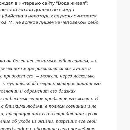
ерждал в интервью сайту “Вода живая”:
венной жизни далеко не всегда
 убийства в некоторых случаях считается
 о.Г.М.,
не всякое лишение человеком себя
то он болен неизлечимым заболеванием, – а
временном мире развивается все лучше и
е приведет его, – может, через несколько
 – к мучительной смерти, которая лишит его
сознании и обременит его близких
на бессмысленное продление его жизни. И
с близкими людьми в полном сознании и не
й, превращающих его в страдающий кусок
ение об уходе из жизни, разрешив все свои
 перед людьми, обозначив свою последнюю