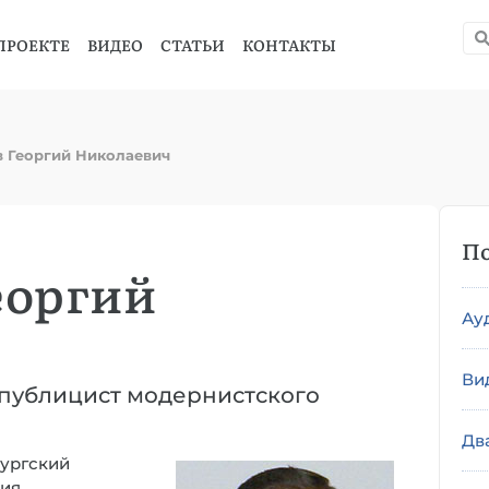
ПРОЕКТЕ
ВИДЕО
СТАТЬИ
КОНТАКТЫ
в Георгий Николаевич
По
еоргий
Ау
Ви
, публицист модернистского
Дв
бургский
ия.