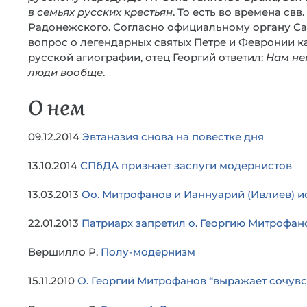
в семьях русских крестьян
. То есть во времена св
Радонежского. Согласно официальному органу Сан
вопрос о легендарных святых Петре и Февронии 
русской агиографии, отец Георгий ответил:
Нам не
люди вообще
.
О нем
09.12.2014
Эвтаназия снова на повестке дня
13.10.2014
СПбДА признает заслуги модернистов
13.03.2013
Оо. Митрофанов и Ианнуарий (Ивлиев) 
22.01.2013
Патриарх запретил о. Георгию Митрофан
Вершилло Р.
Полу-модернизм
15.11.2010
О. Георгий Митрофанов “выражает сочувс