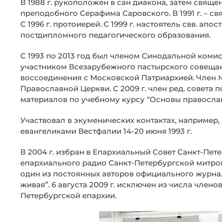
В 1988 г. рукоположен в сан диакона, затем священ
преподобного Серафима Саровского. В 1991 г. – с
С 1996 г. протоиерей. С 1999 г. настоятель свв. ап
постдипломного педагогического образования.
С 1993 по 2013 год был членом Синодальной комис
участником Всезарубежного пастырского совещани
воссоединения с Московской Патриархией. Член
Православной Церкви. С 2009 г. член ред. совета
материалов по учебному курсу “Основы правосла
Участвовал в экуменических контактах, например
евангеликами Вестфалии 14-20 июня 1993 г.
В 2004 г. избран в Епархиальный Совет Санкт-Пет
епархиального радио Санкт-Петербургской митр
один из постоянных авторов официального журна
живая”. 6 августа 2009 г. исключен из числа член
Петербургской епархии.