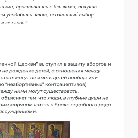
иями, простившись с близкими, получив
ем уподобить этот, осознанный выбор
ысле слова?
еменной Церкви” выступил в защиту абортов и
я не рождение детей, а отношения между
ствах могут не иметь детей вообще или
ю “неабортивных” контрацептивов)
между ними могут существовать
.
 объясняет тем, что
люди, в глубине души не
воим мирянам жизнь в браке подобного рода
рассуждениями
.