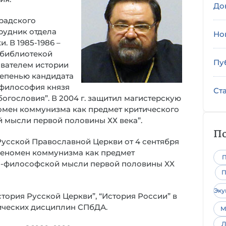
До
градского
трудник отдела
Но
 В 1985-1986 –
 библиотекой
Пу
авателем истории
степенью кандидата
 философия князя
Ст
богословия”. В 2004 г. защитил магистерскую
омен коммунизма как предмет критического
 мысли первой половины ХХ века”.
По
Русской Православной Церкви от 4 сентября
 феномен коммунизма как предмет
П
но-философской мысли первой половины XX
П
Эк
тория Русской Церкви”, “История России” в
рических дисциплин СПбДА.
М
Л