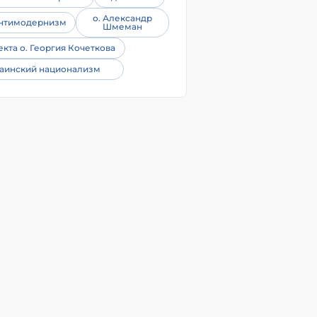
о. Александр
нтимодернизм
Шмеман
екта о. Георгия Кочеткова
аинский национализм