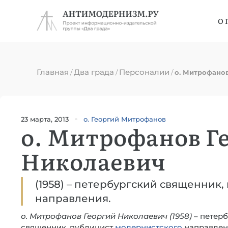
О 
Главная
Два града
Персоналии
/
/
/
о. Митрофано
23 марта, 2013
о. Георгий Митрофанов
о. Митрофанов Г
Николаевич
(1958) – петербургский священник
направления.
о. Митрофанов Георгий Николаевич
(1958)
– петер
священник, публицист
модернистского
направлен