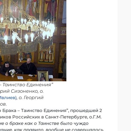
– Таинство Единения”
трий Сизоненко, о.
Ивлиев)
, о. Георгий
ов.
о Брака – Таинство Единения”, прошедшей 2
ков Российских в Санкт-Петербурге, о.Г.М.
е о браке как о Таинстве было чуждо
чание, как правило, вообще не совершалось