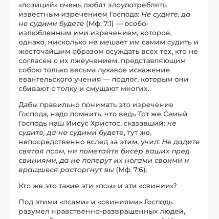
«позиций» очень любят злоупотреблять
известным изречением Господа:
Не судите, да
не судими будете
(Мф. 7:1) — особо-
излюбленным ими изречением, которое,
однако, нисколько не мешает им самим судить и
жесточайшим образом осуждать всех тех, кто не
согласен с их лжеучением, представляющим
собою только весьма лукавое искажение
евангельского учения — подлог, которым они
сбивают с толку и смущают многих.
Дабы правильно понимать это изречение
Господа, надо помнить, что ведь Тот же Самый
Господь наш Иисус Христос, сказавший:
не
судите, да не судими будете
, тут же,
непосредственно вслед за этим, учил:
Не дадите
святая псом, ни пометайте бисер ваших пред
свиниями, да не поперут их ногами своими и
вращшеся расторгнут вы
(Мф. 7:6).
Кто же это такие эти «псы» и эти «свинии»?
Под этими «псами» и «свиниями» Господь
разумел нравственно-развращенных людей,