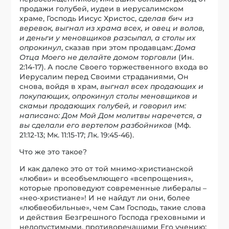
продажи голубей, иудеи в иерусалимском
храме, Господь Иисус Христос,
сделав бич из
веревок, выгнал из храма всех, и овец и волов,
и деньги у меновщиков разсыпал, а столы их
опрокинул
, сказав при этом продавцам:
Дома
Отца Моего не делайте домом торговли
(Ин.
2:14-17). А после Своего торжественного входа во
Иерусалим перед Своими страданиями, Он
снова, войдя в храм,
выгнал всех продающих и
покупающих, опрокинул столы меновщиков и
скамьи продающих голубей, и говорил им:
написано: Дом Мой Дом молитвы наречется, а
вы сделали его вертепом разбойников
(Мф.
21:12-13; Мк. 11:15-17; Лк. 19:45-46).
Что же это такое?
И как далеко это от той мнимо-христианской
«любви» и всеобъемлющего «всепрощения»,
которые проповедуют современные либералы –
«нео-христиане»! И не найдут ли они, более
«любвеобильные», чем Сам Господь, такие слова
и действия Безгрешного Господа греховными и
недопустимыми, противоречащими Его учению: