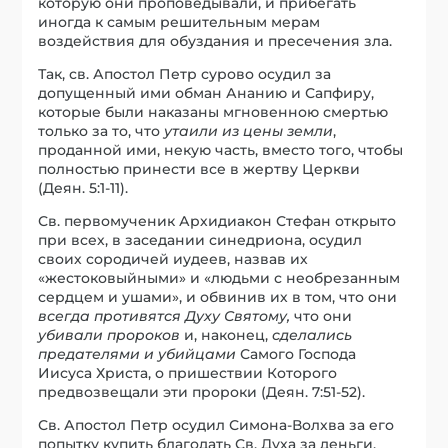
которую они проповедывали, и прибегать
иногда к самым решительным мерам
воздействия для обуздания и пресечения зла.
Так, св. Апостол Петр сурово осудил за
допущенный ими обман Ананию и Сапфиру,
которые были наказаны мгновенною смертью
только за то, что
утаили из цены земли
,
проданной ими, некую часть, вместо того, чтобы
полностью принести все в жертву Церкви
(Деян. 5:1-11).
Св. первомученик Архидиакон Стефан открыто
при всех, в заседании синедриона, осудил
своих сородичей иудеев, назвав их
«жестоковыйными» и «людьми с необрезанным
сердцем и ушами», и обвинив их в том, что они
всегда противятся Духу Святому,
что они
убивали пророков
и, наконец,
сделались
предателями и убийцами
Самого Господа
Иисуса Христа, о пришествии Которого
предвозвещали эти пророки (Деян. 7:51-52).
Св. Апостол Петр осудил Симона-Волхва за его
попытку купить благодать Св. Духа за деньги,