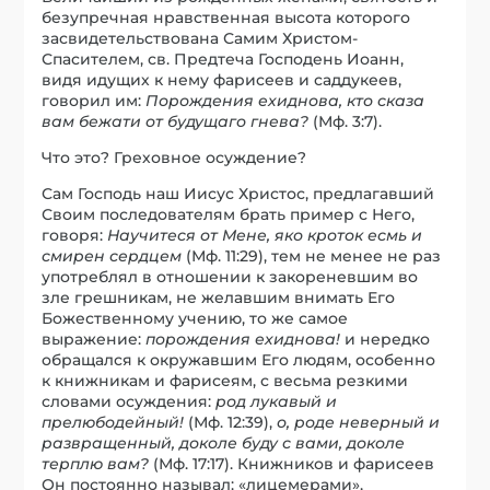
безупречная нравственная высота которого
засвидетельствована Самим Христом-
Спасителем, св. Предтеча Господень Иоанн,
видя идущих к нему фарисеев и саддукеев,
говорил им:
Порождения ехиднова, кто сказа
вам бежати от будущаго гнева?
(Мф. 3:7).
Что это? Греховное осуждение?
Сам Господь наш Иисус Христос, предлагавший
Своим последователям брать пример с Него,
говоря:
Научитеся от Мене, яко кроток есмь и
смирен сердцем
(Мф. 11:29), тем не менее не раз
употреблял в отношении к закореневшим во
зле грешникам, не желавшим внимать Его
Божественному учению, то же самое
выражение:
порождения ехиднова!
и нередко
обращался к окружавшим Его людям, особенно
к книжникам и фарисеям, с весьма резкими
словами осуждения:
род лукавый и
прелюбодейный!
(Мф. 12:39),
о, роде неверный и
развращенный, доколе буду с вами, доколе
терплю вам?
(Мф. 17:17). Книжников и фарисеев
Он постоянно называл: «лицемерами»,