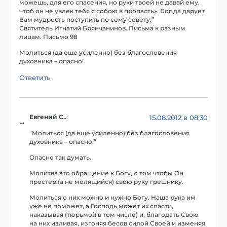
можешь, для его спасения, но руки твоей не давай ему,
чтоб он не увлек тебя с собою в пропасть». Бог да дарует
Вам мудрость поступить по сему совету.”
Святитель Игнатий Брянчанинов. Письма к разным
лицам. Письмо 98
Молиться (да еще усиленно) без благословения
духовника – опасно!
Ответить
Евгений С..
:
15.08.2012 в 08:30
“Молиться (да еще усиленно) без благословения
духовника – опасно!”
Опасно так думать.
Молитва это обращение к Богу, о том чтобы Он
простер (а не молящийся) свою руку грешнику.
Молиться о них можно и нужно Богу. Наша рука им
уже не поможет, а Господь может их спасти,
наказывая (тюрьмой в том числе) и, благодать Свою
на них изливая, изгоняя бесов силой Своей и изменяя