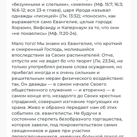
«безумными и слепыми», «змеями» (Мф. 15:7; 16:3;
16:6-12; вся 23-я глава), царя Ирода называл
однажды «лисицей» (Лк. 13:32); «поносил», как
выражается само Евангелие, целые города:
Хоразин, Вифсаиду и Капернаум за то, что они
«не покаялись» (Мф. 11:20-24).
Мало того! Мы знаем из Евангелия, что кроткий
и смиренный Господь, молившийся
впоследствии за Своих распинателей:
Отче,
отпусти им: не ведят бо что творят
(Лк. 23:34), не
только употреблял резкие слова осуждения, но
прибегал иногда и к очень сильным и
решительным мерам физического воздействия:
так, Он дважды — в самом начале Своего
общественного служения — и вторично — в
самом конце его, незадолго до Своих крестных
страданий, совершил изгнание торгующих из
храма. Живо и образно передают нам об этих
событиях св. евангелисты. Не будучи в
состоянии стерпеть безобразного торгашества,
которое завели, под покровительством самих
священников и даже при участии
первосвященников, имевших большой доход от