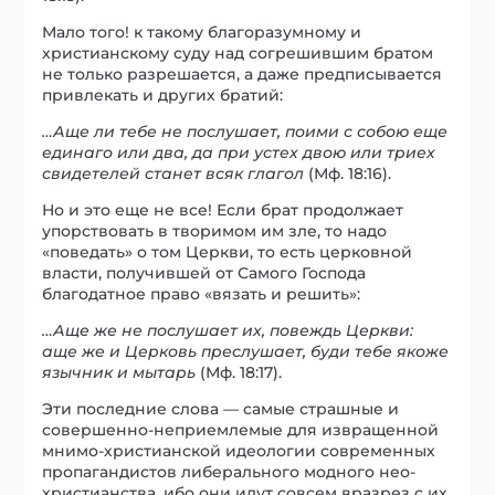
Мало того! к такому благоразумному и
христианскому суду над согрешившим братом
не только разрешается, а даже предписывается
привлекать и других братий:
…Аще ли тебе не послушает, поими с собою еще
единаго или два, да при устех двою или триех
свидетелей станет всяк глагол
(Мф. 18:16).
Но и это еще не все! Если брат продолжает
упорствовать в творимом им зле, то надо
«поведать» о том Церкви, то есть церковной
власти, получившей от Самого Господа
благодатное право «вязать и решить»:
…Аще же не послушает их, повеждь Церкви:
аще же и Церковь преслушает, буди тебе якоже
язычник и мытарь
(Мф. 18:17).
Эти последние слова — самые страшные и
совершенно-неприемлемые для извращенной
мнимо-христианской идеологии современных
пропагандистов либерального модного нео-
христианства, ибо они идут совсем вразрез с их