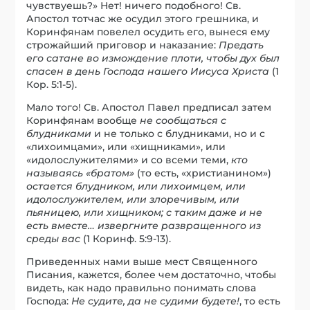
чувствуешь?» Нет! ничего подобного! Св.
Апостол тотчас же осудил этого грешника, и
Коринфянам повелел осудить его, вынеся ему
строжайший приговор и наказание:
Предать
его сатане во измождение плоти, чтобы дух был
спасен в день Господа нашего Иисуса Христа
(1
Кор. 5:1-5).
Мало того! Св. Апостол Павел предписал затем
Коринфянам вообще
не сообщаться с
блудниками
и не только с блудниками, но и с
«лихоимцами», или «хищниками», или
«идолослужителями» и со всеми теми,
кто
называясь «братом»
(то есть, «христианином»)
остается блудником, или лихоимцем, или
идолослужителем, или злоречивым, или
пьяницею, или хищником; с таким даже и не
есть вместе… извергните развращенного из
среды вас
(1 Коринф. 5:9-13).
Приведенных нами выше мест Священного
Писания, кажется, более чем достаточно, чтобы
видеть, как надо правильно понимать слова
Господа:
Не судите, да не судими будете!
, то есть