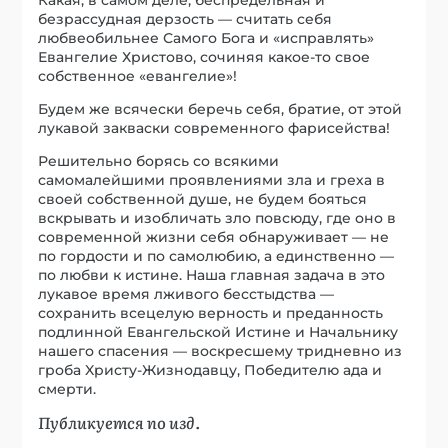
безрассудная дерзость — считать себя
любвеобильнее Самого Бога и «исправлять»
Евангелие Христово, сочиняя какое-то свое
собственное «евангелие»!
Будем же всячески беречь себя, братие, от этой
лукавой закваски современного фарисейства!
Решительно борясь со всякими
самомалейшими проявлениями зла и греха в
своей собственной душе, не будем бояться
вскрывать и изобличать зло повсюду, где оно в
современной жизни себя обнаруживает — не
по гордости и по самолюбию, а единственно —
по любви к истине. Наша главная задача в это
лукавое время лживого бесстыдства —
сохранить всецелую верность и преданность
подлинной Евангельской Истине и Начальнику
нашего спасения — воскресшему тридневно из
гроба Xристу-Жизнодавцу, Победителю ада и
смерти.
Публикуется по изд.