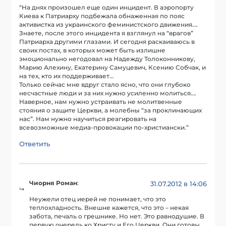
“На днях произошел еще один инцидент. В аэропорту
Киева к Патриарху подбежала обнаженная по пояс
активистка из украинского феминистского движения….
Знаете, после этого инцидента я взглянул на “врагов”
Патриарха другими глазами. И сегодня раскаиваюсь в
своих постах, в которых может быть излишне
эмоционально негодовал на Надежду Толоконникову,
Марию Алехину, Екатерину Самуцевич, Ксению Собчак, и
на тех, кто их поддерживает…
Только сейчас мне вдруг стало ясно, что они глубоко
несчастные люди и за них нужно усиленно молиться….
Наверное, нам нужно устраивать не молитвенные
стояния о защите Церкви, а молебны “за проклинающих
нас”. Нам нужно научиться реагировать на
всевозможные медиа-провокации по-христиански.”
Ответить
Чиорня Роман
:
31.07.2012 в 14:06
Неужели отец иерей не понимает, что это
теплохладность. Внешне кажется, что это – некая
забота, печаль о грешнике. Но нет. Это равнодушие. В
первую очередь ко Христу и Его Церкви. Они готовы