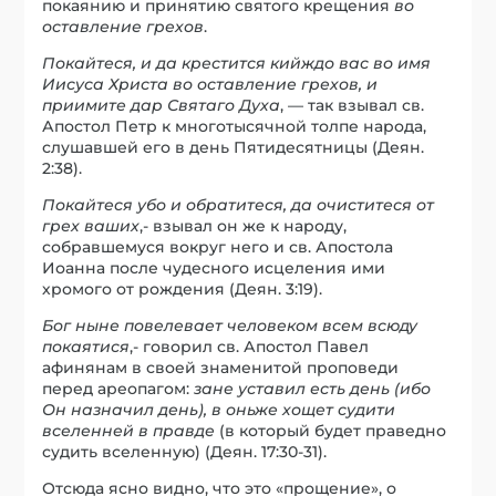
покаянию и принятию святого крещения
во
оставление грехов
.
Покайтеся, и да крестится кийждо вас во имя
Иисуса Христа во оставление грехов, и
приимите дар Святаго Духа
, — так взывал св.
Апостол Петр к многотысячной толпе народа,
слушавшей его в день Пятидесятницы (Деян.
2:38).
Покайтеся убо и обратитеся, да очиститеся от
грех ваших
,- взывал он же к народу,
собравшемуся вокруг него и св. Апостола
Иоанна после чудесного исцеления ими
хромого от рождения (Деян. 3:19).
Бог ныне повелевает человеком всем всюду
покаятися
,- говорил св. Апостол Павел
афинянам в своей знаменитой проповеди
перед ареопагом:
зане уставил есть день (ибо
Он назначил день), в оньже хощет судити
вселенней в правде
(в который будет праведно
судить вселенную) (Деян. 17:30-31).
Отсюда ясно видно, что это «прощение», о