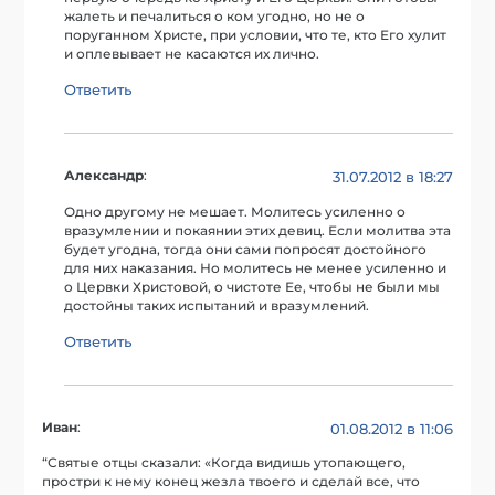
жалеть и печалиться о ком угодно, но не о
поруганном Христе, при условии, что те, кто Его хулит
и оплевывает не касаются их лично.
Ответить
Александр
:
31.07.2012 в 18:27
Одно другому не мешает. Молитесь усиленно о
вразумлении и покаянии этих девиц. Если молитва эта
будет угодна, тогда они сами попросят достойного
для них наказания. Но молитесь не менее усиленно и
о Цервки Христовой, о чистоте Ее, чтобы не были мы
достойны таких испытаний и вразумлений.
Ответить
Иван
:
01.08.2012 в 11:06
“Святые отцы сказали: «Когда видишь утопающего,
простри к нему конец жезла твоего и сделай все, что