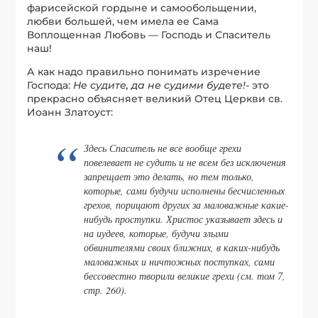
фарисейской гордыне и самообольщении,
любви большей, чем имела ее Сама
Воплощенная Любовь — Господь и Спаситель
наш!
А как надо правильно понимать изречение
Господа:
Не судите, да не судими будете!-
это
прекрасно объясняет великий Отец Церкви св.
Иоанн Златоуст:
Здесь Спаситель не все вообще грехи
повелевает не судить и не всем без исключения
запрещает это делать, но тем только,
которые, сами будучи исполнены бесчисленных
грехов, порицают других за маловажные какие-
нибудь проступки. Христос указывает здесь и
на иудеев, которые, будучи злыми
обвинителями своих ближних, в каких-нибудь
маловажных и ничтожных поступках, сами
бессовестно творили великие грехи (см. том 7,
стр. 260).