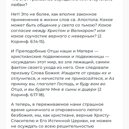
любви?
Нет! Это не более, как вполне законное
применение в жизни слов св. Апостола:
Какое
может быть общение у света со тьмою? Какое
согласие между Христом и Велиаром? или
какое соучастие вернаго с неверным?
(2
Коринф. 6:14-15).
И Преподобные Отцы наши и Матери —
христианские подвижники и подвижницы —
«осуждали» этот мир, во зле лежащий, самим
фактом своего ухода из него. Они следовали
призыву Слова Божия:
Изыдите от среды их и
отлучитеся, и нечистоте не прикасайтеся, и Аз
прииму вы, глаголет Господь, и буду вам во
Отца, и вы будете Мне в сыны и дщери
(2
Коринф. 6:17-18).
А теперь, в переживаемое нами страшное
время циничного и откровенного лютого
безбожия, мы, как христиане, верные Христу-
Спасителю и Его Истинной Церкви, не можем
не осуждать со всею решительностью