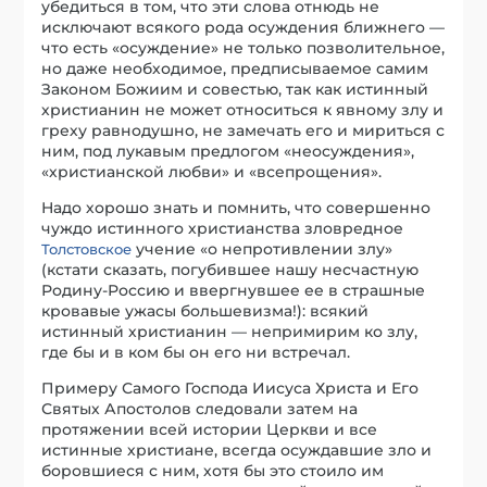
убедиться в том, что эти слова отнюдь не
исключают всякого рода осуждения ближнего —
что есть «осуждение» не только позволительное,
но даже необходимое, предписываемое самим
Законом Божиим и совестью, так как истинный
христианин не может относиться к явному злу и
греху равнодушно, не замечать его и мириться с
ним, под лукавым предлогом «неосуждения»,
«христианской любви» и «всепрощения».
Надо хорошо знать и помнить, что совершенно
чуждо истинного христианства зловредное
учение «о непротивлении злу»
Толстовское
(кстати сказать, погубившее нашу несчастную
Родину-Россию и ввергнувшее ее в страшные
кровавые ужасы большевизма!): всякий
истинный христианин — непримирим ко злу,
где бы и в ком бы он его ни встречал.
Примеру Самого Господа Иисуса Христа и Его
Святых Апостолов следовали затем на
протяжении всей истории Церкви и все
истинные христиане, всегда осуждавшие зло и
боровшиеся с ним, хотя бы это стоило им