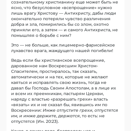
сознательному христианину еще может быть не
ясно, что безусловное «всепрощение» нужно
лишь врагу Христову — Антихристу, дабы люди
окончательно потеряли чувство различения
добра и зла, помирились бы со злом, охотно
приняли его, а затем — и самого Антихриста, не
помышляя о борьбе с ним?
Это — не больше, как лицемерно-фарисейское
лукавство врага, жаждущего нашей погибели!
Ведь если бы христианское всепрощение,
дарованное нам Воскресшим Христом-
Спасителем, простиралось, так сказать,
автоматически и на тех, которые не желают
каяться и исправлять свою жизнь, тогда не
давал бы Господь Своим Апостолам, а в лице их
и всем их преемникам, пастырям Церкви,
наряду с властью «разрешать грехи» власть
«вязать» их и не сказал бы, явившись им по
Воскресении:
Имже отпустите грехи, отпустятся
им, и имже держите, держатся
, то есть: не
отпустятся (Ин. 20:23).
Какая, в самом деле, беспредельная и