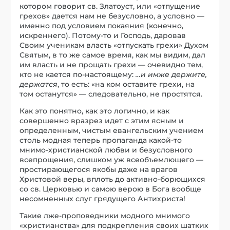
котором говорит св. Златоуст, или «отпущение
грехов» дается нам не безусловно, а условно —
именно под условием покаяния (конечно,
искреннего). Потому-то и Господь, даровав
Своим ученикам власть «отпускать грехи» Духом
Святым, в то же самое время, как мы видим, дал
им власть и не прощать грехи — очевидно тем,
кто не кается по-настоящему:
…и имже держите,
держатся
, то есть: «на ком оставите грехи, на
том останутся» — следовательно, не простятся.
Как это понятно, как это логично, и как
совершенно вразрез идет с этим ясным и
определенным, чистым евангельским учением
столь модная теперь пропаганда какой-то
мнимо-христианской любви и безусловного
всепрощения, слишком уж всеобъемлющего —
простирающегося якобы даже на врагов
Христовой веры, вплоть до активно-борющихся
со св. Церковью и самою верою в Бога вообще
несомненных слуг грядущего Антихриста!
Такие лже-проповедники модного мнимого
«христианства» для подкрепления своих шатких