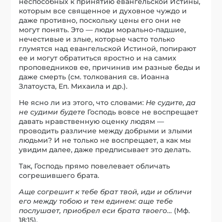
неспособных к принятию евангельской Истины,
которым все священное и духовное чуждо и
даже противно, поскольку цены его они не
могут понять. Это — люди морально-падшие,
нечестивые и злые, которые часто только
глумятся над евангельской Истиной, попирают
ее и могут обратиться яростно и на самих
проповедников ее, причинив им разные беды и
даже смерть (см. толкования св. Иоанна
Златоуста, Еп. Михаила и др.).
Не ясно ли из этого, что словами:
Не судите, да
не судими будете
Господь вовсе не воспрещает
давать нравственную оценку людям —
проводить различие между добрыми и злыми
людьми? И не только не воспрещает, а как мы
увидим далее, даже предписывает это делать.
Так, Господь прямо повелевает обличать
согрешившего брата.
Аще согрешит к тебе брат твой, иди и обличи
его между тобою и тем единем: аще тебе
послушает, приобрел еси брата твоего
… (Мф.
18:15).