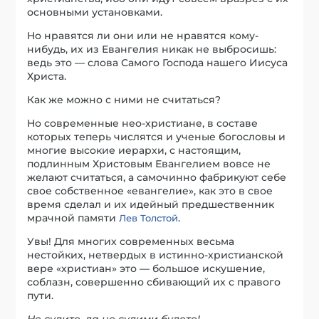
основными установками.
Но нравятся ли они или не нравятся кому-
нибудь, их из Евангелия никак не выбросишь:
ведь это — слова Самого Господа нашего Иисуса
Христа.
Как же можно с ними не считаться?
Но современные нео-христиане, в составе
которых теперь числятся и ученые богословы и
многие высокие иерархи, с настоящим,
подлинным Христовым Евангелием вовсе не
желают считаться, а самочинно фабрикуют себе
свое собственное «евангелие», как это в свое
время сделал и их идейный предшественник
мрачной памяти
.
Лев Толстой
Увы! Для многих современных весьма
нестойких, нетвердых в истинно-христианской
вере «христиан» это — большое искушение,
соблазн, совершенно сбивающий их с правого
пути.
Не судите, да не судими будете!