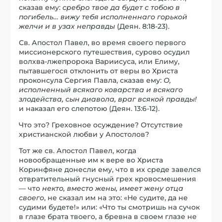
сказав ему:
сребро твое да будет с тобою в
погибель… вижу тебя исполненнаго горькой
желчи и в узах неправды
(Деян. 8:18-23).
Св. Апостол Павел, во время своего первого
миссионерского путешествия, сурово осудил
волхва-лжепророка Вариисуса, или Елиму,
пытавшегося отклонить от веры во Христа
проконсула Сергия Павла, сказав ему:
О,
исполненный всякаго коварства и всякаго
злодейства, сын диавола, враг всякой правды!
и наказал его слепотою (Деян. 13:6-12).
Что это? Греховное осуждение? Отсутствие
христианской любви у Апостолов?
Тот же св. Апостол Павел, когда
новообращенные им к вере во Христа
Коринфяне донесли ему, что в их среде завелся
отвратительный гнусный грех кровосмешения
— что
некто, вместо жены, имеет жену отца
своего
, не сказал им на это: «Не судите, да не
судими будете!» или: «Что ты смотришь на сучок
в глазе брата твоего, а бревна в своем глазе не