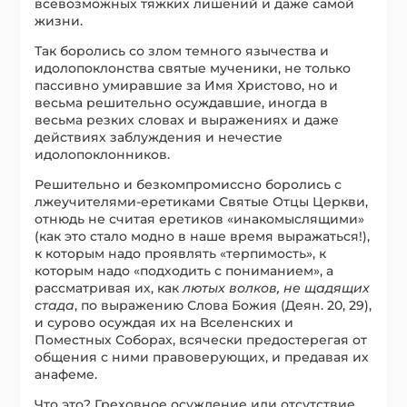
всевозможных тяжких лишений и даже самой
жизни.
Так боролись со злом темного язычества и
идолопоклонства святые мученики, не только
пассивно умиравшие за Имя Христово, но и
весьма решительно осуждавшие, иногда в
весьма резких словах и выражениях и даже
действиях заблуждения и нечестие
идолопоклонников.
Решительно и безкомпромиссно боролись с
лжеучителями-еретиками Святые Отцы Церкви,
отнюдь не считая еретиков «инакомыслящими»
(как это стало модно в наше время выражаться!),
к которым надо проявлять «терпимость», к
которым надо «подходить с пониманием», а
рассматривая их, как
лютых волков, не щадящих
стада
, по выражению Слова Божия (Деян. 20, 29),
и сурово осуждая их на Вселенских и
Поместных Соборах, всячески предостерегая от
общения с ними правоверующих, и предавая их
анафеме.
Что это? Греховное осуждение или отсутствие