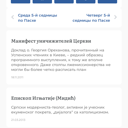
Среда 5-й седмицы
Четверг 5-й
по Пасхе
седмицы по Пасхе
Манифест уничижителей Церкви
Доклад о. Георгия Ореханова, прочитанный на
Успенских чтениях в Киеве, – редкий образец
программного выступления, к тому же вполне
откровенного. Даже столпы лжемиссионерства не
могли бы более четко расписать план
18.11.2011
Eпископ Игњатије (Мидић)
Српски модерниста-теолог, активни је учесник
екуменског покрета, „дијалога“ са католицизмом.
21.03.2013