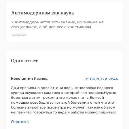
Антимодернизм как наука
У антимодернистов есть знание, но знание не
специальное, а общее всем христианам.
15.08.2022
Один ответ
Константин Иванов
:
05.06.2013 в 21:44
Да и правильно делают–они ведь не человека падшего
судят,а осуждают сам грех в который пал человек.Нужно
бороться с этим грехом и кто желает тот с Божьей
помощью освободиться от этой болезни,а о том что это
болезнь знают все психиатры но молчат, так как об этом
не принято говорить,а то ведь и работы можно лишиться.
Ответить