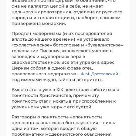
выдвигали против Церкви те обвинения, что
она не является целой в себе, не имеет
цельного мировоззрения, отделена от русского
народа и интеллигенции и, наоборот, слишком
привержена монархии.
Предтеч модернизма (и их последователей
вплоть до нашего времени) не устраивало
«схоластическое» богословие и «буквалистское»
толкование Писания, «ханжеское» учение о
заповедях и «суеверная» вера в
сверхъестественное. Все эти упреки в адрес
Церкви собрал в одной фразе отец
православного модернизма –
–
Ф.М. Достоевский
под именами «чудо, тайна и авторитет».
Вместо этого уже в XIX веке стали заботиться о
понятности Христианства, причем эту
понятность стали искать в приспособлении к
усеченному уже миру с его суетой.
Разговоры о понятности-непонятности
церковно-славянского богослужения – лишь
одна из тем, которая входит в общую
проблематику модернистского объяснения