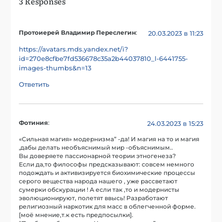
3 Responses
Протоиерей Владимир Переслегин
:
20.03.2023 в 11:23
https://avatars.mds.yandex.net/i?
id=270e8cfbe7fd536678c35a2b44037810_l-6441755-
images-thumbs&n=13
Ответить
Фотиния
:
24.03.2023 в 15:23
«Сильная магия» модернизма” -да! И магия на то и магия
,дабы делать необъяснимый мир -объяснимым..
Вы доверяете пассионарной теории этногенеза?
Если да,то философы предсказывают: совсем немного
подождать и активизируется биохимические процессы
серого вещества народа нашего , уже рассветают
сумерки обскурации ! А если так ,то и модернисты
эволюционируют, полетят ввысь! Разработают
религиозный наркотик для масс в облегченной форме.
[моё мнение,т.к есть предпосылки].