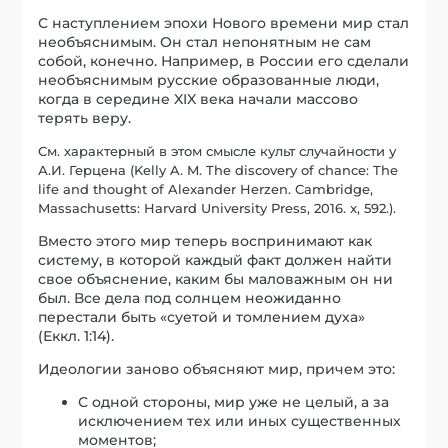
С наступлением эпохи Нового времени мир стал
необъяснимым. Он стал непонятным не сам
собой, конечно. Например, в России его сделали
необъяснимым русские образованные люди,
когда в середине XIX века начали массово
терять веру.
См. характерный в этом смысле культ случайности у
А.И. Герцена (Kelly A. M. The discovery of chance: The
life and thought of Alexander Herzen. Cambridge,
Massachusetts: Harvard University Press, 2016. x, 592.).
Вместо этого мир теперь воспринимают как
систему, в которой каждый факт должен найти
свое объяснение, каким бы маловажным он ни
был. Все дела под солнцем неожиданно
перестали быть «суетой и томлением духа»
(Еккл. 1:14).
Идеологии заново объясняют мир, причем это:
С одной стороны, мир уже не целый, а за
исключением тех или иных существенных
моментов;