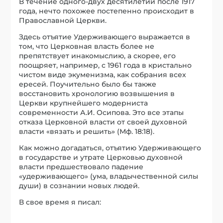
В течение одного-двух десятилетий после 1917
года, нечто похожее постепенно происходит в
Православной Церкви.
Здесь отъятие Удерживающего выражается в
том, что Церковная власть более не
препятствует инакомыслию, а скорее, его
поощряет, например, с 1961 года в кристально
чистом виде экуменизма, как собрания всех
ересей. Поучительно было бы также
восстановить хронологию возвышения в
Церкви крупнейшего модерниста
современности А.И. Осипова. Это все этапы
отказа Церковной власти от своей духовной
власти «вязать и решить» (Мф. 18:18).
Как можно догадаться, отъятию Удерживающего
в государстве и утрате Церковью духовной
власти предшествовало падение
«удерживающего» (ума, владычественной силы
души) в сознании новых людей.
В свое время я писал: