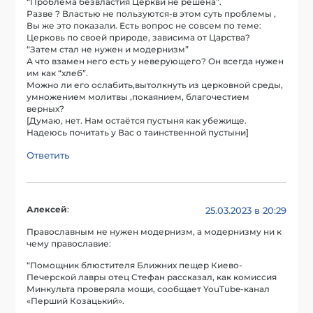
“Проблема безвластия Церкви не решена”.
Разве ? Властью не пользуются-в этом суть проблемы ,
Вы же это показали. Есть вопрос не совсем по теме:
Церковь по своей природе, зависима от Царства?
“Затем стал не нужен и модернизм”
А что взамен него есть у неверующего? Он всегда нужен
им как “хлеб”.
Можно ли его ослабить,вытолкнуть из церковной среды,
умножением молитвы ,покаянием, благочестием
верных?
[Думаю, нет. Нам остаётся пустыня как убежище.
Надеюсь почитать у Вас о таинственной пустыни]
Ответить
Алексей
:
25.03.2023 в 20:29
Православным не нужен модернизм, а модернизму ни к
чему православие:
“Помощник блюстителя Ближних пещер Киево-
Печерской лавры отец Стефан рассказал, как комиссия
Минкульта проверяла мощи, сообщает YouTube-канал
«Перший Козацький».