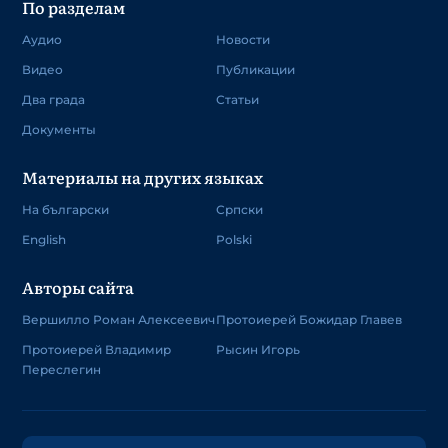
По разделам
Аудио
Новости
Видео
Публикации
Два града
Статьи
Документы
Материалы на других языках
На български
Српски
English
Polski
Авторы сайта
Вершилло Роман Алексеевич
Протоиерей Божидар Главев
Протоиерей Владимир
Рысин Игорь
Переслегин