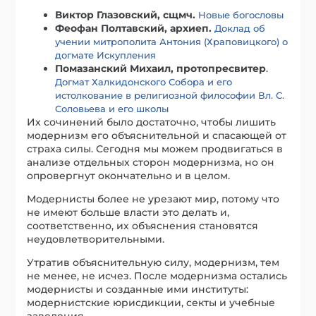
Виктор Глазовский, сщмч.
Новые богословы
Феофан Полтавский, архиеп.
Доклад об
учении митрополита Антония (Храповицкого) о
догмате Искупления
Помазанский Михаил, протопресвитер
.
Догмат Халкидонского Собора и его
истолкование в религиозной философии Вл. С.
Соловьева и его школы
Их сочинений было достаточно, чтобы лишить
модернизм его объяснительной и спасающей от
страха силы. Сегодня мы можем продвигаться в
анализе отдельных сторон модернизма, но он
опровергнут окончательно и в целом.
Модернисты более не урезают мир, потому что
не имеют больше власти это делать и,
соответственно, их объяснения становятся
неудовлетворительными.
Утратив объяснительную силу, модернизм, тем
не менее, не исчез. После модернизма остались
модернисты и созданные ими институты:
модернистские юрисдикции, секты и учебные
заведения.