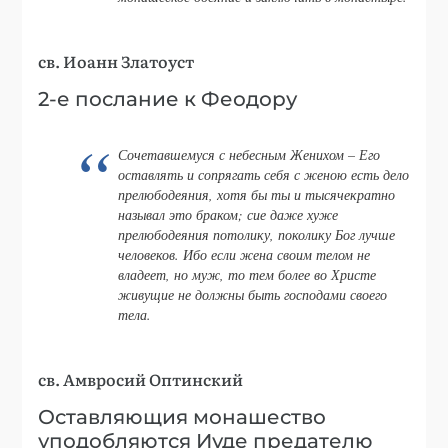
св. Иоанн Златоуст
2-е послание к Феодору
Сочетавшемуся с небесным Женихом – Его
оставлять и сопрягать себя с женою есть дело
прелюбодеяния, хотя бы ты и тысячекратно
называл это браком; сие даже хуже
прелюбодеяния потолику, поколику Бог лучше
человеков. Ибо если жена своим телом не
владеет, но муж, то тем более во Христе
живущие не должны быть господами своего
тела.
св. Амвросий Оптинский
Оставляющия монашество
уподобляются Иуде предателю