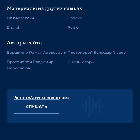
Материалы на других языках
На български
Српски
English
Polski
Авторы сайта
Вершилло Роман Алексеевич
Протоиерей Божидар Главев
Протоиерей Владимир
Рысин Игорь
Переслегин
Радио «Антимодернизм»
СЛУШАТЬ