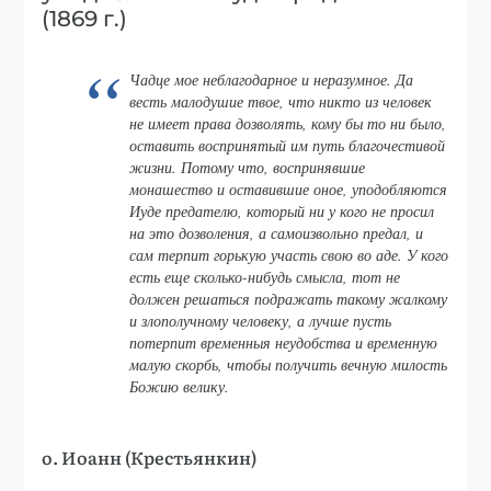
(1869 г.)
Чадце мое неблагодарное и неразумное. Да
весть малодушие твое, что никто из человек
не имеет права дозволять, кому бы то ни было,
оставить воспринятый им путь благочестивой
жизни. Потому что, воспринявшие
монашество и оставившие оное, уподобляются
Иуде предателю, который ни у кого не просил
на это дозволения, а самоизвольно предал, и
сам терпит горькую участь свою во аде. У кого
есть еще сколько-нибудь смысла, тот не
должен решаться подражать такому жалкому
и злополучному человеку, а лучше пусть
потерпит временныя неудобства и временную
малую скорбь, чтобы получить вечную милость
Божию велику.
о. Иоанн (Крестьянкин)