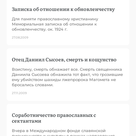
Записка об отношении к обновленчеству
Для памяти православному христианину
Мемориальная записка об отношении к
обновленчеству. ок. 1924 г.
27.08.2009
Отец Даниил Сысоев, смерть и кощунство
Воистину, смерть обнажает все. Смерть священника
Даниила Сысоева обнажила тот факт, что грозившие
ему убийством шахиды лжепророка Магомета не
бросались словами.
27.11.2009
Соработничество православных с
сектантами
Вчера в Международном фонде славянской
письменности и культуры в рамках направления