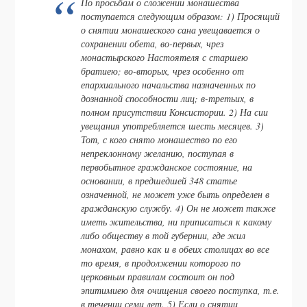
По просьбам о сложении монашества
поступается следующим образом: 1) Просящий
о снятии монашеского сана увещавается о
сохранении обета, во-первых, чрез
монастырского Настоятеля с старшею
братиею; во-вторых, чрез особенно от
епархиального начальства назначенных по
дознанной способности лиц; в-третьих, в
полном присутствии Консистории. 2) На сии
увещания употребляется шесть месяцев. 3)
Тот, с кого снято монашество по его
непреклонному желанию, поступая в
первобытное гражданское состояние, на
основании, в предшедшей 348 статье
означенной, не может уже быть определен в
гражданскую службу. 4) Он не может также
иметь жительства, ни приписаться к какому
либо обществу в той губернии, где жил
монахом, равно как и в обеих столицах во все
то время, в продолжении которого по
церковным правилам состоит он под
эпитимиею для очищения своего поступка, т.е.
в течении семи лет. 5) Если о снятии